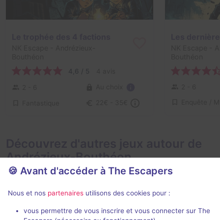
Le trophée des 4 factions
NK Escape
- Andrézieux-
NK Escape
- A
Bouthéon
Bouthéon
4,6 / 5
4 avis
Au choix
2 - 6
2 - 6
Fantastique
22€ - 35€
Découvrez d'autres jeux autour de
Andrézieux-Bouthéon
🍪 Avant d'accéder à The Escapers
Nous et nos
partenaires
utilisons des cookies pour :
vous permettre de vous inscrire et vous connecter sur The