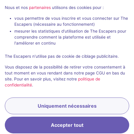
Nous et nos
partenaires
utilisons des cookies pour :
vous permettre de vous inscrire et vous connecter sur The
Escapers (nécessaire au fonctionnement)
La Secte
mesurer les statistiques d'utilisation de The Escapers pour
EnigmatiK
- Tours
comprendre comment la plateforme est utilisée et
Escape Time
-
4,7 / 5
43 avis
l'améliorer en continu
2 - 6
Intermédiaire
The Escapers n'utilise pas de cookie de ciblage publicitaire.
6 - 12
Frisson / Horreur
28€ - 49€
Vous disposez de la possibilité de retirer votre consentement à
Science-Fic
tout moment en vous rendant dans notre page CGU en bas du
site. Pour en savoir plus, visitez notre
politique de
confidentialité
.
Uniquement nécessaires
Accepter tout
Accueil
Recherche
Connexion
Menu