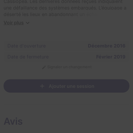
Cassiopea. Les dernières données reçues indiquaient
une défaillance des systèmes embarqués. L’équipage a
déserté les lieux en abandonnant un échantillon de
roche extra-terrestre très précieux. Votre objectif sera
Voir plus
de nous le ramener. A vos capsules !
Date d'ouverture
Décembre 2016
Date de fermeture
Février 2019
Signaler un changement
Ajouter une session
Avis