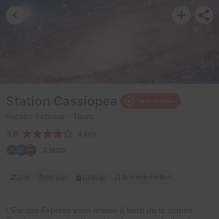
Station Cassiopea
Salle fermée
Escape Express
- Tours
3,6
4 avis
3 tests
Science-Fiction
3-6
60 min
Difficile
L'Escape Express vous envoie à bord de la station