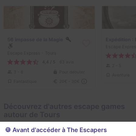
56 impasse de la Magie
Expédition :
Escape Expre
Escape Express
- Tours
4,4 / 5
63 avis
2 - 5
3 - 6
Pour débuter
Aventure
Fantastique
20€ - 30€
Découvrez d'autres escape games
autour de Tours
🍪 Avant d'accéder à The Escapers