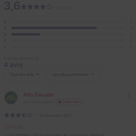
3,6
• 4 avis
5
0
4
3
3
1
2
0
1
0
Contrôle des avis
4 avis
Allo Escape
347
salles testées
S'abonner
19 décembre 2017
LES PLUS :
- Un thème rafraichissant et joliment réalisé