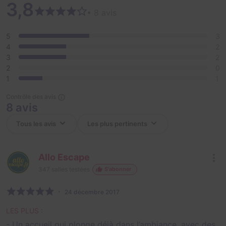
3,8
• 8 avis
5
3
4
2
3
2
2
0
1
1
Contrôle des avis
8 avis
Allo Escape
347
salles testées
S'abonner
24 décembre 2017
LES PLUS :
- Un accueil qui plonge déjà dans l’ambiance, avec des