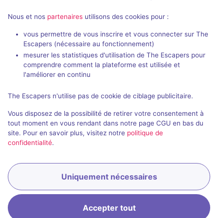
Nous et nos
partenaires
utilisons des cookies pour :
vous permettre de vous inscrire et vous connecter sur The
Escapers (nécessaire au fonctionnement)
Docteur Grimstone
Enigma City 
mesurer les statistiques d'utilisation de The Escapers pour
Mysteria Escape
- Toulouse
comprendre comment la plateforme est utilisée et
Enigma Escap
4,9 / 5
73 avis
l'améliorer en continu
2 - 5
Intermédiaire
The Escapers n'utilise pas de cookie de ciblage publicitaire.
2 - 6
Frisson / Horreur, Virus / Asile / Hôpital
30€ - 52€
Vous disposez de la possibilité de retirer votre consentement à
tout moment en vous rendant dans notre page CGU en bas du
site. Pour en savoir plus, visitez notre
politique de
confidentialité
.
Uniquement nécessaires
Accepter tout