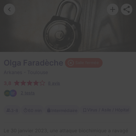
Olga Faradèche
Salle fermée
Arkanes
- Toulouse
3,8
8 avis
2 tests
Virus / Asile / Hôpital
3-8
60 min
Intermédiaire
Le 30 janvier 2023, une attaque biochimique a ravagé