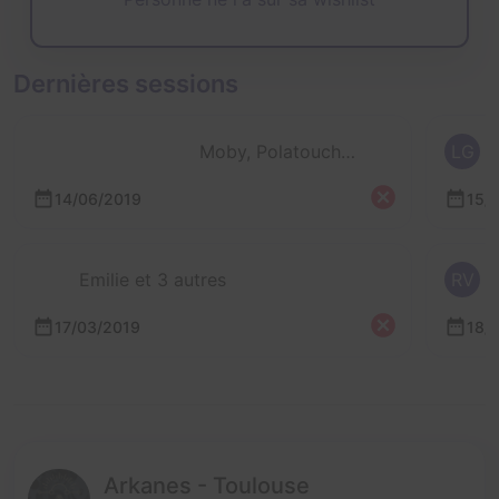
Dernières sessions
Moby, Polatouche, Côme, Félix, La touche et 1 autre
LG
14/06/2019
15/
Emilie et 3 autres
RV
17/03/2019
18/
Arkanes - Toulouse