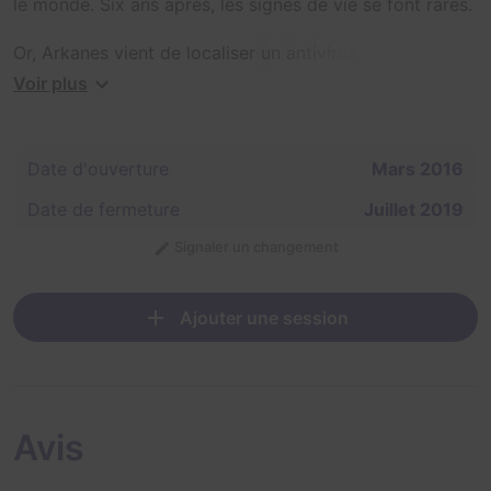
le monde. Six ans après, les signes de vie se font rares.
Or, Arkanes vient de localiser un antivirus ultra puissant.
Voir plus
Nous avons donc décidé d’envoyer nos meilleurs
agents sur le terrain : vous.
Date d'ouverture
Mars 2016
Après trois ans d’existence, il est temps qu’Olga se
repose enfin. Venez vite jouer un des univers les plus
Date de fermeture
Juillet 2019
denses et les plus beaux du pays !
Signaler un changement
Ajouter une session
Avis