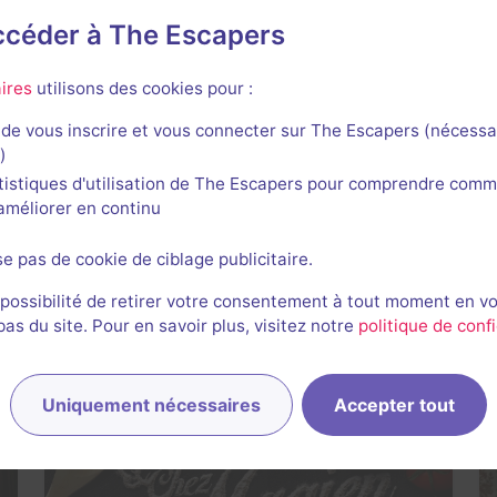
accéder à The Escapers
Prochaine dispo :
Aujourd'hui à 22h10
Voir +
ires
utilisons des cookies pour :
de vous inscrire et vous connecter sur The Escapers (nécessa
)
tistiques d'utilisation de The Escapers pour comprendre comm
l'améliorer en continu
La Trahison du Parrain
La Traction
- Portet-sur-Garonne
se pas de cookie de ciblage publicitaire.
4,7 / 5
61 avis
 possibilité de retirer votre consentement à tout moment en v
3-6 joueurs
Intermédiaire
s du site. Pour en savoir plus, visitez notre
politique de confi
Cambriolage, Série / Film / Roman
25€
Uniquement nécessaires
Accepter tout
 +