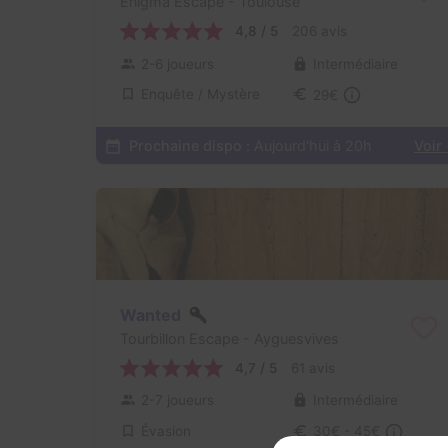
Enigma Escape
- Toulouse
4,8 / 5
206 avis
2-6 joueurs
Intermédiaire
Enquête / Mystère
29€
Prochaine dispo :
Aujourd'hui à 20h
Voir
Wanted
Tourbillon Escape
- Ayguesvives
4,7 / 5
61 avis
2-7 joueurs
Intermédiaire
Évasion
30€ - 45€