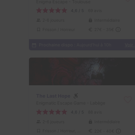
Enigma Escape
- Toulouse
4,6 / 5
69 avis
2-6 joueurs
Intermédiaire
Frisson / Horreur
27€ - 35€
Prochaine dispo :
Aujourd'hui à 10h
Voir
The Last Hope
Enigmatic Escape Game
- Labège
4,6 / 5
88 avis
2-6 joueurs
Intermédiaire
Frisson / Horreur, Virus / Asile / Hôpital
22€ - 40€