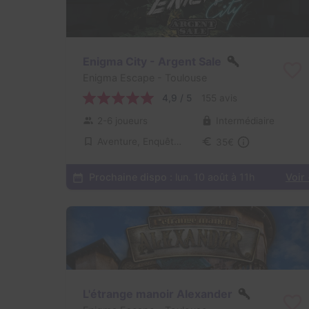
Enigma City - Argent Sale
Enigma Escape
- Toulouse
4,9 / 5
155 avis
2-6 joueurs
Intermédiaire
Aventure, Enquête / Mystère
35€
Prochaine dispo :
lun. 10 août à 11h
Voir
L'étrange manoir Alexander