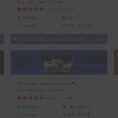
Enigma Escape
- Toulouse
4,6 / 5
84 avis
2-6 joueurs
Difficile
Aventure
27€ - 35€
 +
Prochaine dispo :
Aujourd'hui à 20h15
Voir +
The Show : parcours bleu
Enigma Escape
- Toulouse
4,6 / 5
71 avis
2-6 joueurs
Intermédiaire
Logique
27€ - 35€