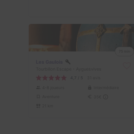
75 min
Les Gaulois
Tourbillon Escape
- Ayguesvives
4,7 / 5
31 avis
4-8 joueurs
Intermédiaire
Aventure
35€
21 km