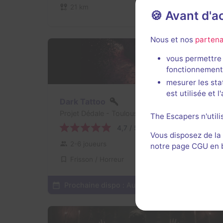
21 km
🍪 Avant d'
Nous et nos
partena
vous permettre 
fonctionnement
mesurer les sta
est utilisée et 
Dark Tattoo
Projet Dédale
- Toulouse
The Escapers n'utili
4,7 / 5
168 avis
Vous disposez de la
2-6 joueurs
Intermédiaire
notre page CGU en ba
Frisson / Horreur
30€ - 45€
Prochaine dispo :
Aujourd'hui à 14h
Voir