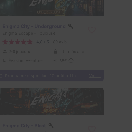
Enigma City - Underground
Enigma Escape
- Toulouse
4,8 / 5
89 avis
2-6 joueurs
Intermédiaire
Évasion, Aventure
35€
Prochaine dispo :
lun. 10 août à 11h
Voir +
Enigma City - Blast