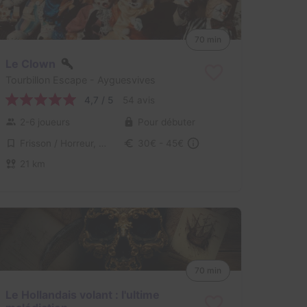
70 min
Le Clown
Tourbillon Escape
- Ayguesvives
4,7 / 5
54 avis
2-6 joueurs
Pour débuter
Frisson / Horreur, Aventure
30€ - 45€
21 km
70 min
Le Hollandais volant : l'ultime