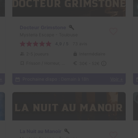
Docteur Grimstone
Mysteria Escape
- Toulouse
4,9 / 5
73 avis
2-5 joueurs
Intermédiaire
Frisson / Horreur, Virus / Asile / Hôpital
30€ - 52€
 +
Prochaine dispo :
Demain à 18h
Voir +
La Nuit au Manoir