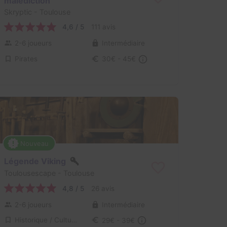
malédiction
Skryptic
- Toulouse
4,6 / 5
111 avis
2-6 joueurs
Intermédiaire
Pirates
30€ - 45€
Nouveau
Légende Viking
Toulousescape
- Toulouse
4,8 / 5
26 avis
2-6 joueurs
Intermédiaire
Historique / Culturel, Aventure
29€ - 39€