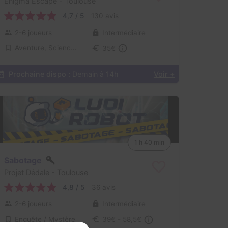
Enigma Escape
- Toulouse
4,7 / 5
130 avis
2-6 joueurs
Intermédiaire
Aventure, Science-Fiction
35€
Prochaine dispo :
Demain à 14h
Voir +
1 h 40 min
Sabotage
Projet Dédale
- Toulouse
4,8 / 5
36 avis
2-6 joueurs
Intermédiaire
Enquête / Mystère
39€ - 58,5€