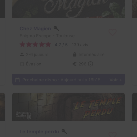
Chez Magien
Enigma Escape
- Toulouse
4,7 / 5
139 avis
2-6 joueurs
Intermédiaire
Évasion
29€
Prochaine dispo :
Aujourd'hui à 16h15
Voir +
Le temple perdu