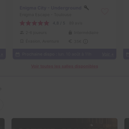
Enigma City - Underground
Enigma Escape
- Toulouse
4,8 / 5
89 avis
2-6 joueurs
Intermédiaire
Évasion, Aventure
35€
 +
Prochaine dispo :
lun. 10 août à 11h
Voir +
Voir toutes les salles disponibles
e