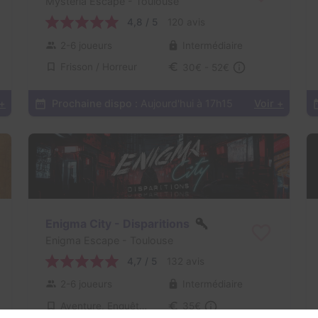
Mysteria Escape
- Toulouse
4,8 / 5
120 avis
2-6 joueurs
Intermédiaire
Frisson / Horreur
30€ - 52€
 +
Prochaine dispo :
Aujourd'hui à 17h15
Voir +
Enigma City - Disparitions
Enigma Escape
- Toulouse
4,7 / 5
132 avis
2-6 joueurs
Intermédiaire
Aventure, Enquête / Mystère
35€