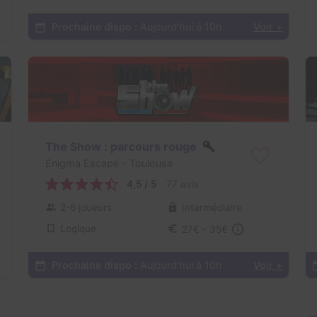
Prochaine dispo :
Aujourd'hui à 10h
Voir +
The Show : parcours rouge
Enigma Escape
- Toulouse
4,5 / 5
77 avis
2-6 joueurs
Intermédiaire
Logique
27€ - 35€
Prochaine dispo :
Aujourd'hui à 10h
Voir +