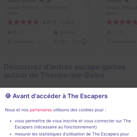
Jules Verne
Salem
Evasio Tempus
- Thonon-les-
Evasio Tempu
Bains
Bains
4,9 / 5
13 avis
3 - 6
Difficile
3 - 5
Historique / Culturel
Fantastique
22€ - 32€
Découvrez d'autres escape games
autour de Thonon-les-Bains
🍪 Avant d'accéder à The Escapers
Nous et nos
partenaires
utilisons des cookies pour :
vous permettre de vous inscrire et vous connecter sur The
Le Secret d'Oncle Aldo
Le Trésor d'
Escapers (nécessaire au fonctionnement)
Hypnotik Room
- Fillinges
Hypnotik Roo
mesurer les statistiques d'utilisation de The Escapers pour