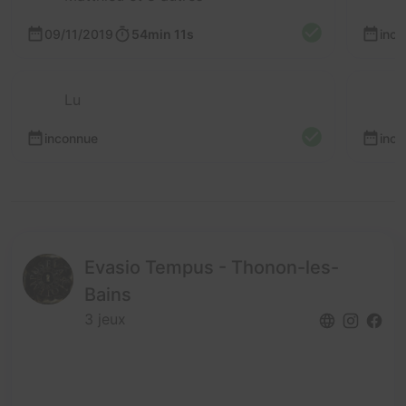
09/11/2019
54min 11s
inc
Lu
inconnue
inc
Evasio Tempus - Thonon-les-
Bains
3 jeux