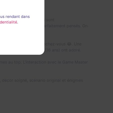
ous rendant dans
es créateurs. Les salles sont
dentialité
.
s et les énigmes sont parfaitement pensés. On
es à l’humour noir, accrochez-vous 😂. Une
s froides 😅). Les ados (16 ans) ont adoré.
igmes au top. L’interaction avec le Game Master
 décor soigné, scénario original et énigmes