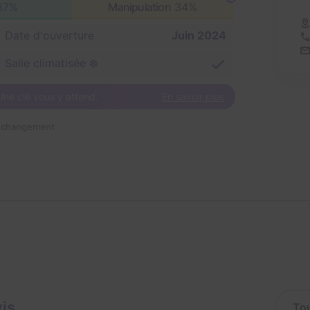
37%
Manipulation
34%
Date d'ouverture
Juin 2024
Salle climatisée ❄️
Une clé vous y attend.
En savoir plus
n changement
vis