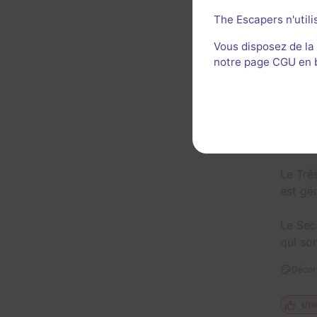
The Escapers n'utili
Vous disposez de la
Une éq
notre page CGU en ba
impres
a pass
L’Aube
salle 
Le Tré
est gén
Le Sec
qui sor
Décor 
Util