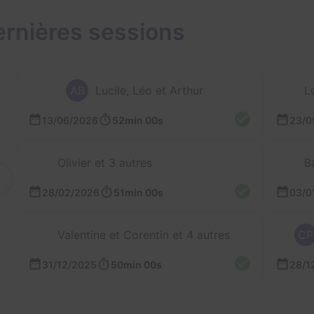
rnières sessions
AB
Lucile, Léo et Arthur
L
13/06/2026
52min 00s
23/0
Olivier et 3 autres
B
28/02/2026
51min 00s
03/0
Valentine et Corentin et 4 autres
CP
31/12/2025
50min 00s
28/1