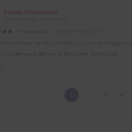
Romain Chabreyroux
29
escapes réalisés
9
escapes notés
19 octobre 2025
salle jouée le 19 octobre 2025
nne salle avec de très jolis décors, un peu de roleplay ce q
2/3
5
4
4
5
et son
Énigmes
Scénario
Originalité
Difficulté
e
1
2
3
4