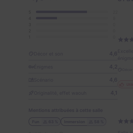
5
22
4
9
3
0
2
0
1
0
Excell
4,6
Décor et son
énigme
4,2
Énigmes
Décor 
4,6
Scénario
Util
4,1
Originalité, effet waouh
Mentions attribuées à cette salle
Fun
63 %
Immersion
58 %
Salle p