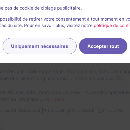
se pas de cookie de ciblage publicitaire.
27 décembre 2025
salle jouée le 24 décembre 2025
 possibilité de retirer votre consentement à tout moment en v
uipe super, un accueil au top, on sent vraiment la passion d
s du site. Pour en savoir plus, visitez notre
politique de confi
sionnantes, immersives, les décors soignés, les mécanisme
é un moment incroyable à l’Hypnotik Room.
Uniquement nécessaires
Accepter tout
rge : notre coup de cœur pour le jeu d’acteur. Âmes sensibl
à frissons, décor immersif (un peu trop… d’où quelques sueur
sor d’Edgar : salle magnifique, très travaillée, avec des én
iale et vraiment originale (chut… je n’en dis pas plus 😉).
ret d’Oncle Aldo : mon coup de coeur - Une salle splendide,
tent de l’ordinaire....
Voir plus
1/3
4,5
4
5
3,5
et son
Énigmes
Scénario
Originalité
Difficulté
e