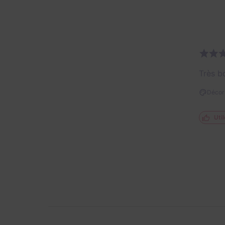
Très bo
Décor 
Util