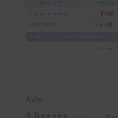
Fouille
29%
Réflexion
Langues disponibles
Âge minimum
7 ans
Hypnotik Room participe à la Chasse aux Clés ! 
Signaler u
Avis
4,6
31 a
• 31 avis