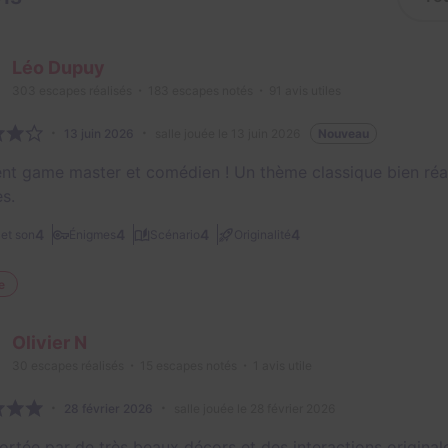
Léo Dupuy
303
escapes réalisés
183
escapes notés
91
avis utiles
13 juin 2026
salle jouée le 13 juin 2026
Nouveau
ent game master et comédien ! Un thème classique bien réal
s.
4
4
4
4
et son
Énigmes
Scénario
Originalité
e
Olivier N
30
escapes réalisés
15
escapes notés
1
avis utile
28 février 2026
salle jouée le 28 février 2026
ortée par de très beaux décors et des interactions originale