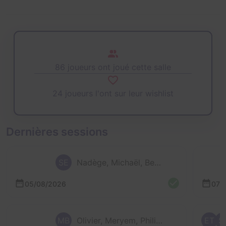
86 joueurs ont joué cette salle
24 joueurs l'ont sur leur wishlist
Dernières sessions
SE
Nadège, Michaël, Benoît et Sonia
05/08/2026
07/
MB
Olivier, Meryem, Philippe et M
ET
S