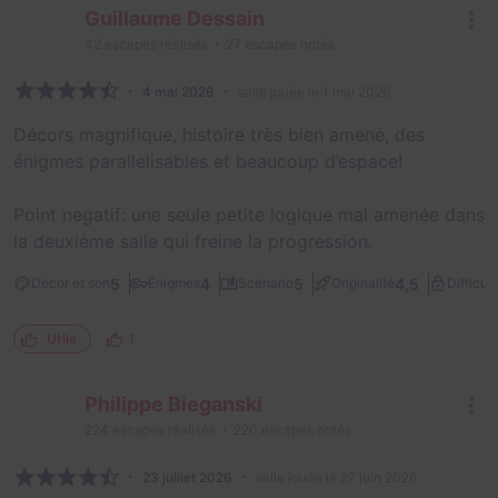
Guillaume Dessain
42
escapes réalisés
27
escapes notés
4 mai 2026
salle jouée le 1 mai 2026
Décors magnifique, histoire très bien amené, des
énigmes parallelisables et beaucoup d’espace!
Point negatif: une seule petite logique mal amenée dans
la deuxième salle qui freine la progression.
5
4
5
4,5
Décor et son
Énigmes
Scénario
Originalité
Difficult
1
Utile
Philippe Bieganski
224
escapes réalisés
220
escapes notés
23 juillet 2026
salle jouée le 27 juin 2026