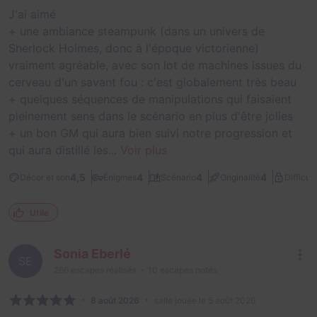
J'ai aimé
+ une ambiance steampunk (dans un univers de
Sherlock Holmes, donc à l'époque victorienne)
vraiment agréable, avec son lot de machines issues du
cerveau d'un savant fou : c'est globalement très beau
+ quelques séquences de manipulations qui faisaient
pleinement sens dans le scénario en plus d'être jolies
+ un bon GM qui aura bien suivi notre progression et
qui aura distillé les...
Voir plus
4,5
4
4
4
Décor et son
Énigmes
Scénario
Originalité
Difficult
Utile
Sonia Eberlé
SE
266
escapes réalisés
10
escapes notés
8 août 2026
salle jouée le 5 août 2026