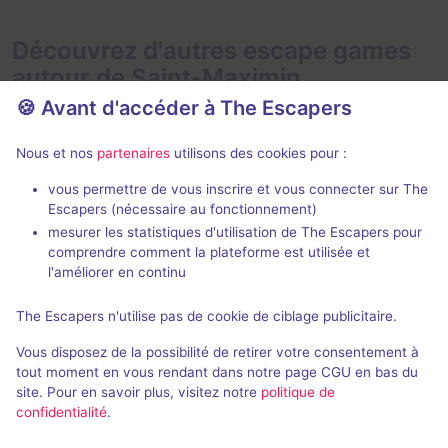
Découvrez d'autres escape games
autour de Saint-Maximin
🍪 Avant d'accéder à The Escapers
Nous et nos
partenaires
utilisons des cookies pour :
vous permettre de vous inscrire et vous connecter sur The
Nouveau
75 min
Escapers (nécessaire au fonctionnement)
mesurer les statistiques d'utilisation de The Escapers pour
La Prophétie des Sorciers
Soviet Missi
comprendre comment la plateforme est utilisée et
Freeing!
- Chambly
Freeing!
- Cha
l'améliorer en continu
5 / 5
4 avis
The Escapers n'utilise pas de cookie de ciblage publicitaire.
2 - 6
Intermédiaire
2 - 6
Vous disposez de la possibilité de retirer votre consentement à
Fantastique, Série / Film / Roman
25€ - 45€
Évasion
tout moment en vous rendant dans notre page CGU en bas du
site. Pour en savoir plus, visitez notre
politique de
confidentialité
.