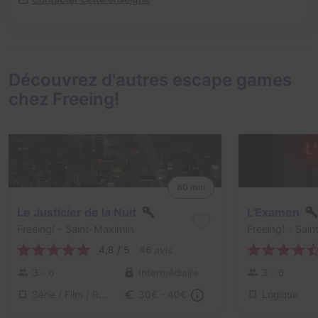
Découvrez d'autres escape games
chez Freeing!
80 min
Le Justicier de la Nuit
L'Examen
Freeing!
- Saint-Maximin
Freeing!
- Sain
4,8 / 5
46 avis
3 - 6
Intermédiaire
3 - 6
Série / Film / Roman
Logique
30€ - 40€