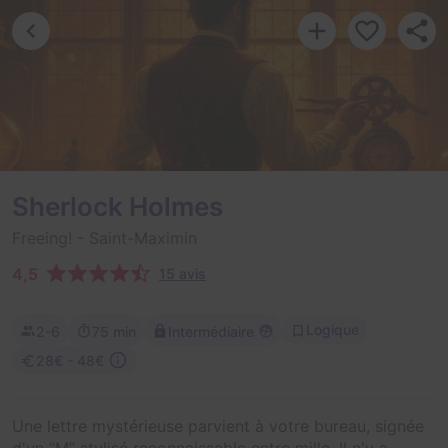
Sherlock Holmes
Freeing!
- Saint-Maximin
4,5
15 avis
Logique
2-6
75 min
Intermédiaire
28€ - 48€
Une lettre mystérieuse parvient à votre bureau, signée
d'un “M” stylisé reconnaissable entre mille. Il n'y a