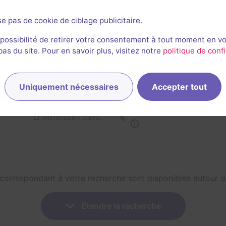
se pas de cookie de ciblage publicitaire.
En extérieur
2 h 30 min
 possibilité de retirer votre consentement à tout moment en v
s du site. Pour en savoir plus, visitez notre
politique de confi
Agaune en péril
Escape World
- Saint-Maurice
Aucun avis
Uniquement nécessaires
Accepter tout
12-40 joueurs
Inconnue
16,3CHF - 54,2CHF
Historique / Culturel
 correspondant à votre recherche sont disponibles autour 
Étendre la recherche