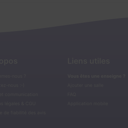
ropos
Liens utiles
mmes-nous ?
Vous êtes une enseigne ?
ez-nous :-)
Ajouter une salle
 et communication
FAQ
ns légales & CGU
Application mobile
e de fiabilité des avis