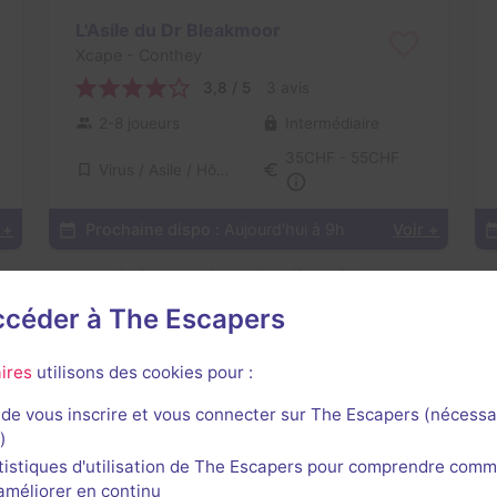
L'Asile du Dr Bleakmoor
Xcape
- Conthey
3,8 / 5
3 avis
2-8 joueurs
Intermédiaire
35CHF - 55CHF
Virus / Asile / Hôpital
 +
Prochaine dispo :
Aujourd'hui à 9h
Voir +
Voir toutes les salles disponibles
accéder à The Escapers
ires
utilisons des cookies pour :
de vous inscrire et vous connecter sur The Escapers (nécessa
)
tistiques d'utilisation de The Escapers pour comprendre comm
l'améliorer en continu