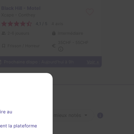
Black Hill - Motel
Xcape
- Conthey
4,1 / 5
4 avis
2-6 joueurs
Intermédiaire
35CHF - 55CHF
Frisson / Horreur
Prochaine dispo :
Aujourd'hui à 9h
Voir +
ire au
Trier par :
Les mieux notés
ent la plateforme