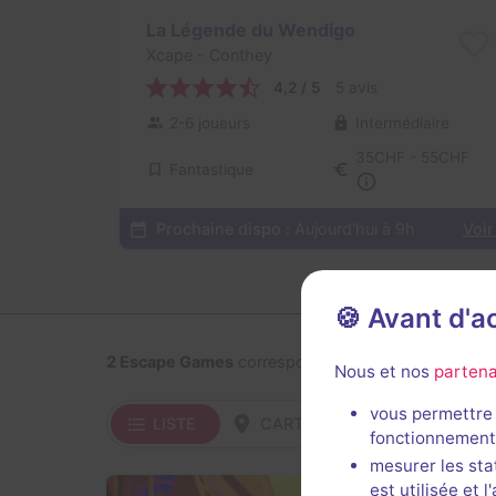
La Légende du Wendigo
Xcape
- Conthey
4,2 / 5
5 avis
2-6 joueurs
Intermédiaire
35CHF - 55CHF
Fantastique
Prochaine dispo :
Aujourd'hui à 9h
Voir
🍪 Avant d'
2 Escape Games
correspondant à votre recherche
Nous et nos
partena
vous permettre 
LISTE
CARTE
DISPONIBILITÉ
fonctionnement
mesurer les sta
est utilisée et 