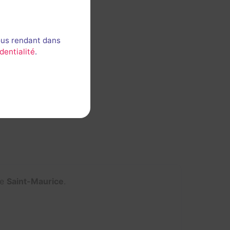
ous rendant dans
dentialité
.
de
Saint-Maurice
.