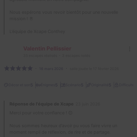
Nous espérons vous revoir bientôt pour une nouvelle
mission ! 🚪
L’équipe de Xcape Conthey
Valentin Pellissier
35
escapes réalisés
3
escapes notés
16 mars 2026
salle jouée le 17 février 2026
2
5
5
5
5
Décor et son
Énigmes
Scénario
Originalité
Difficulté
Réponse de l'équipe de Xcape
23 juin 2026
Merci pour votre confiance ! 😊
Nous sommes heureux d’avoir pu vous faire vivre un
moment rempli de réflexion, de rire et de partage.