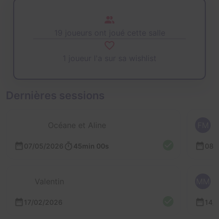
19 joueurs ont joué cette salle
1 joueur l'a sur sa wishlist
Dernières sessions
Océane et Aline
FM
07/05/2026
45min 00s
08/
Valentin
MM
17/02/2026
14/