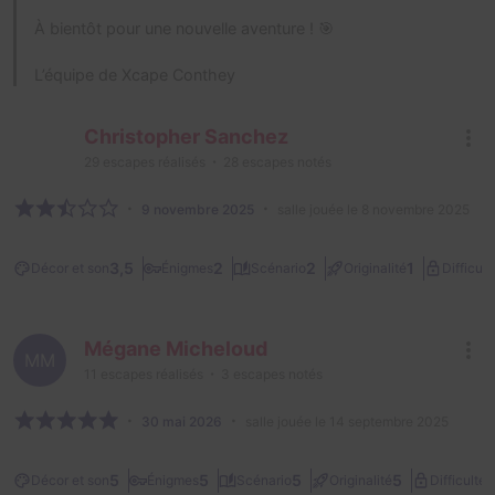
À bientôt pour une nouvelle aventure ! 🎯
L’équipe de Xcape Conthey
Christopher Sanchez
29
escapes réalisés
28
escapes notés
9 novembre 2025
salle jouée le 8 novembre 2025
3,5
2
2
1
Décor et son
Énigmes
Scénario
Originalité
Difficult
Mégane Micheloud
MM
11
escapes réalisés
3
escapes notés
30 mai 2026
salle jouée le 14 septembre 2025
2
5
5
5
5
Décor et son
Énigmes
Scénario
Originalité
Difficulté