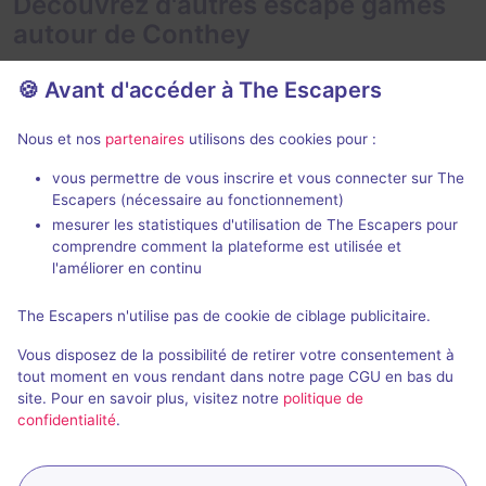
Découvrez d'autres escape games
autour de Conthey
🍪 Avant d'accéder à The Escapers
Nous et nos
partenaires
utilisons des cookies pour :
90 min
vous permettre de vous inscrire et vous connecter sur The
Escapers (nécessaire au fonctionnement)
Antenna Palace
West City
mesurer les statistiques d'utilisation de The Escapers pour
Trapgame
- Charrat
Trapgame
- Ch
comprendre comment la plateforme est utilisée et
4,9 / 5
147 avis
l'améliorer en continu
2 - 6
Intermédiaire
2 - 8
The Escapers n'utilise pas de cookie de ciblage publicitaire.
40CHF -
Science-Fiction
Vous disposez de la possibilité de retirer votre consentement à
120CHF
tout moment en vous rendant dans notre page CGU en bas du
site. Pour en savoir plus, visitez notre
politique de
confidentialité
.