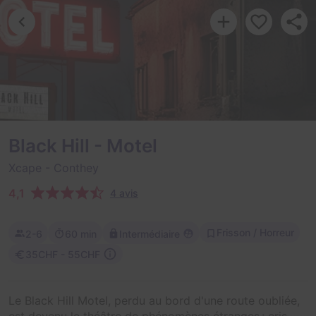
Black Hill - Motel
Xcape
- Conthey
4,1
4 avis
Frisson / Horreur
2-6
60 min
Intermédiaire
35CHF - 55CHF
Le Black Hill Motel, perdu au bord d'une route oubliée,
est devenu le théâtre de phénomènes étranges : cris