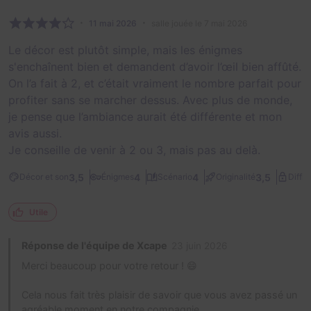
11 mai 2026
salle jouée le 7 mai 2026
Le décor est plutôt simple, mais les énigmes
s'enchaînent bien et demandent d’avoir l’œil bien affûté.
On l’a fait à 2, et c’était vraiment le nombre parfait pour
profiter sans se marcher dessus. Avec plus de monde,
je pense que l’ambiance aurait été différente et mon
avis aussi.
Je conseille de venir à 2 ou 3, mais pas au delà.
3,5
4
4
3,5
Décor et son
Énigmes
Scénario
Originalité
Diffic
Utile
Réponse de l'équipe de Xcape
23 juin 2026
Merci beaucoup pour votre retour ! 😄
Cela nous fait très plaisir de savoir que vous avez passé un
agréable moment en notre compagnie.