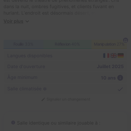
dans la nuit, ombres fugitives, et clients fuyant en
hurlant. L'endroit est désormais désert, mais la rumeur
court qu'un esprit tourmenté hanterait les lieux.
Voir plus
Vous et votre équipe êtes envoyés sur place pour
enquêter et tenter de chasser cette présence
Fouille
33%
Réflexion
40%
Manipulation
27%
malveillante. Chaque chambre, chaque couloir, chaque
recoin peut receler un indice... ou un piège. Les
Langues disponibles
manifestations s'intensifient à mesure que vous
approchez de la vérité, et le temps vous est compté
Date d'ouverture
Juillet 2025
pour lever la malédiction.
Âge minimum
10 ans
Osez-vous pénétrer dans “Black Hill – Motel” et
Salle climatisée ❄️
affronter l'esprit qui refuse de quitter ces murs ?
Signaler un changement
Salle identique ou similaire jouable à :