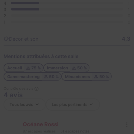
4
1
3
1
2
0
1
0
4,3
Décor et son
Mentions attribuées à cette salle
Accueil
75 %
Immersion
50 %
Game mastering
50 %
Mécanismes
50 %
Contrôle des avis
4 avis
Océane Rossi
87
escapes réalisés
51
escapes notés