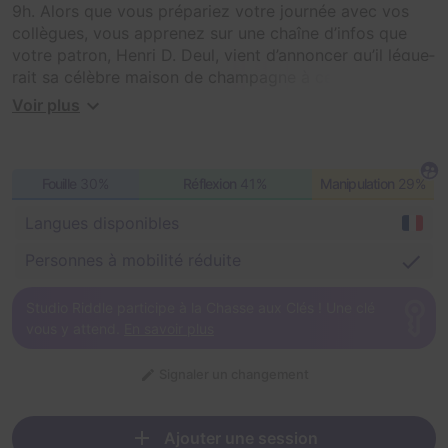
9h. Alors que vous prépa­­­­­­­­­­­riez votre jour­­­­­­­­­­­née avec vos
collègues, vous appre­­­­­­­­­­­nez sur une chaîne d’in­­­­­­­­­­fos que
votre patron, Henri D. Deul, vient d’an­­­­­­­­­­non­­­­­­­­­­­cer qu’il légue­­­­­­­­­­­
rait sa célèbre maison de cham­­­­­­­­­­­pagne à celui ou celle
qui en perce­­­­­­­­­­­rait le mystère.
Voir plus
Le rendez-vous est fixé à 10h, à la boutique de la
maison, là où vous travaillez.
Fouille
30%
Réflexion
41%
Manipulation
29%
Une foule commence déjà à se former devant les grilles
Langues disponibles
fermées. Il va falloir faire vite si vous voulez récu­­­­­­­­­­­pé­­­­­­­­­­­rer
le domaine !
Personnes à mobilité réduite
Studio Riddle participe à la Chasse aux Clés ! Une clé
vous y attend.
En savoir plus
Signaler un changement
Ajouter une session