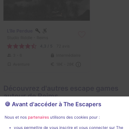
L'île Perdue
Studio Riddle
- Reims
4,3 / 5
72 avis
3 - 6
Intermédiaire
Aventure
18€ - 28€
Découvrez d'autres escape games
autour de Reims
🍪 Avant d'accéder à The Escapers
Nous et nos
partenaires
utilisons des cookies pour :
vous permettre de vous inscrire et vous connecter sur The