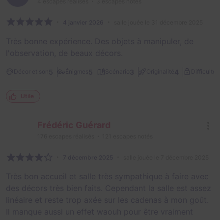
4
escapes réalisés
3
escapes notés
4 janvier 2026
salle jouée le 31 décembre 2025
Très bonne expérience. Des objets à manipuler, de
l'observation, de beaux décors.
2
5
5
3
4
Décor et son
Énigmes
Scénario
Originalité
Difficulté
Utile
Frédéric Guérard
176
escapes réalisés
121
escapes notés
7 décembre 2025
salle jouée le 7 décembre 2025
Très bon accueil et salle très sympathique à faire avec
des décors très bien faits. Cependant la salle est assez
linéaire et reste trop axée sur les cadenas à mon goût.
Il manque aussi un effet waouh pour être vraiment