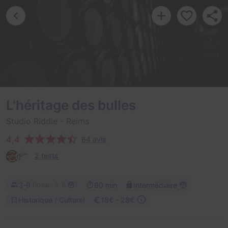
L'héritage des bulles
Studio Riddle
- Reims
4,4
64 avis
2 tests
3-6
60 min
Intermédiaire
(
)
Idéal : 3-6
Historique / Culturel
18€ - 28€