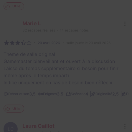
Utile
Marie L
32
escapes réalisés
14
escapes notés
20 avril 2026
salle jouée le 20 avril 2026
Theme de salle original
Gamemaster bienveillant et ouvert à la discussion
Laisse du temps supplémentaire si besoin pour finir
même après le temps imparti
Indice uniquement en cas de besoin bien réfléchi
3,5
3,5
4
2,5
Décor et son
Énigmes
Scénario
Originalité
Dif
Utile
Laura Caillot
LC