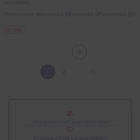
inoubliable...
4
3,5
4,5
3,5
Décor et son
Énigmes
Scénario
Originalité
Dif
Utile
1
2
…
13
382 joueurs ont joué cette salle
37 joueurs l'ont sur leur wishlist