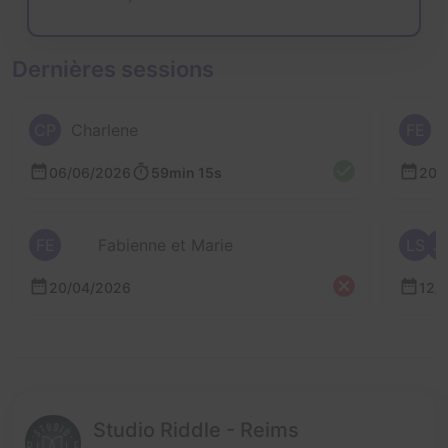
Dernières sessions
CP
Charlene
FE
06/06/2026
59min 15s
20/
FE
Fabienne et Marie
LS
J
20/04/2026
12/
Studio Riddle - Reims