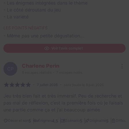
- Les énigmes intégrées dans le thème
- Le côté déroutant du jeu
- La variété
LES POINTS NÉGATIFS
- Même pas une petite dégustation…
Voir l'avis complet
Charlene Perin
CP
8
escapes réalisés
7
escapes notés
7 juillet 2026
salle jouée le 6 juin 2026
Jeu très bien fait et très immersif. Peu de recherche et
pas mal de réflexion, c’est la première fois où je faisais
une partie comme ça et j’ai beaucoup aimée
5
4,5
5
5
Décor et son
Énigmes
Scénario
Originalité
Difficult