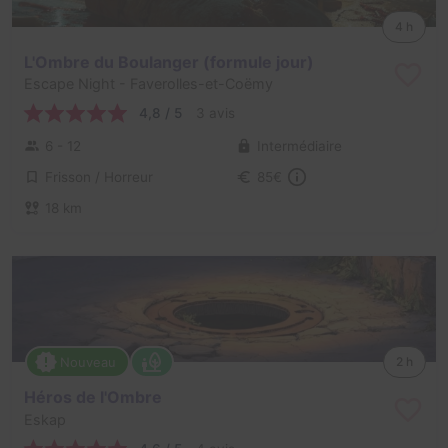
4 h
L'Ombre du Boulanger (formule jour)
Escape Night
- Faverolles-et-Coëmy
4,8 / 5
3 avis
6 - 12
Intermédiaire
Frisson / Horreur
85€
18 km
Nouveau
2 h
Héros de l'Ombre
Eskap