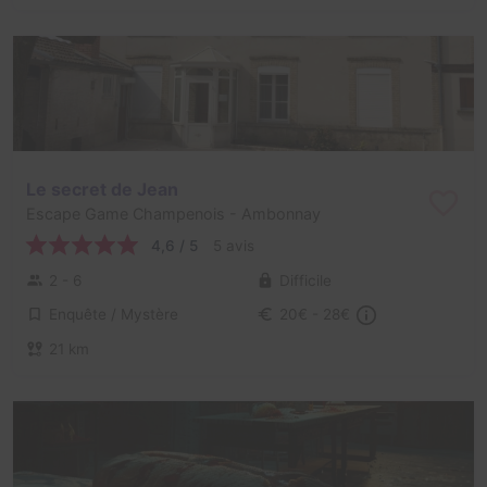
Le secret de Jean
Escape Game Champenois
- Ambonnay
4,6 / 5
5 avis
2 - 6
Difficile
Enquête / Mystère
20€ - 28€
21 km