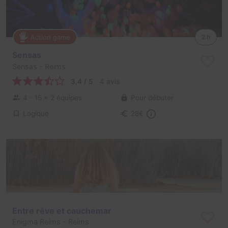
Action game
2 h
Sensas
Sensas
- Reims
3,4 / 5
4 avis
4 - 15
× 2 équipes
Pour débuter
Logique
28€
Entre rêve et cauchemar
Enigma Reims
- Reims