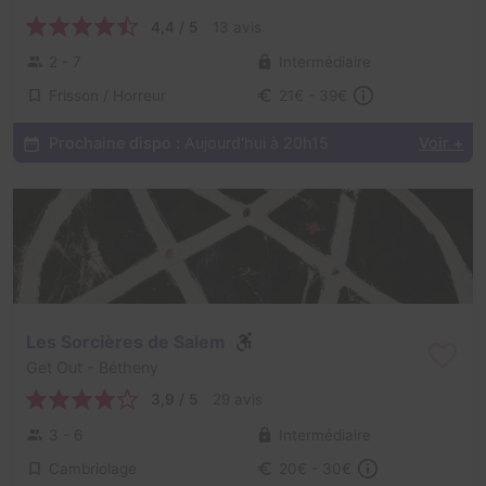
4,4 / 5
13 avis
2 - 7
Intermédiaire
Frisson / Horreur
21€ - 39€
Prochaine dispo :
Aujourd'hui à 20h15
Voir +
Les Sorcières de Salem
Get Out
- Bétheny
3,9 / 5
29 avis
3 - 6
Intermédiaire
Cambriolage
20€ - 30€