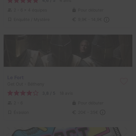
4,6 / 5
4 avis
2 - 6
× 4 équipes
Pour débuter
Enquête / Mystère
9,9€ - 14,9€
Le Fort
Get Out
- Bétheny
3,8 / 5
18 avis
2 - 6
Pour débuter
Évasion
20€ - 35€