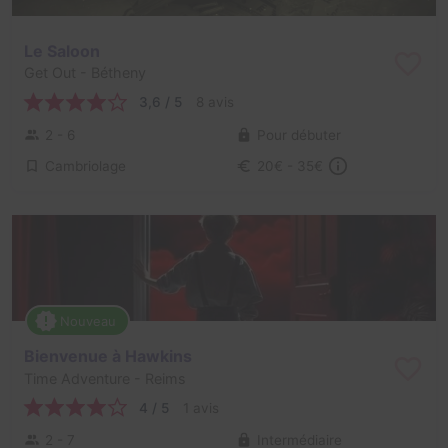
Le Saloon
Get Out
- Bétheny
3,6 / 5
8 avis
2 - 6
Pour débuter
Cambriolage
20€ - 35€
Nouveau
Bienvenue à Hawkins
Time Adventure
- Reims
4 / 5
1 avis
2 - 7
Intermédiaire