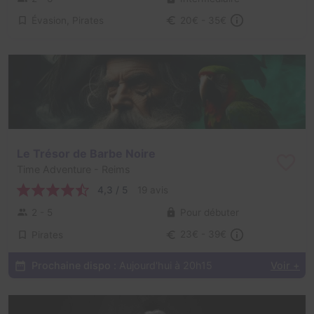
Évasion, Pirates
20€ - 35€
Le Trésor de Barbe Noire
Time Adventure
- Reims
4,3 / 5
19 avis
2 - 5
Pour débuter
Pirates
23€ - 39€
Prochaine dispo :
Aujourd'hui à 20h15
Voir +