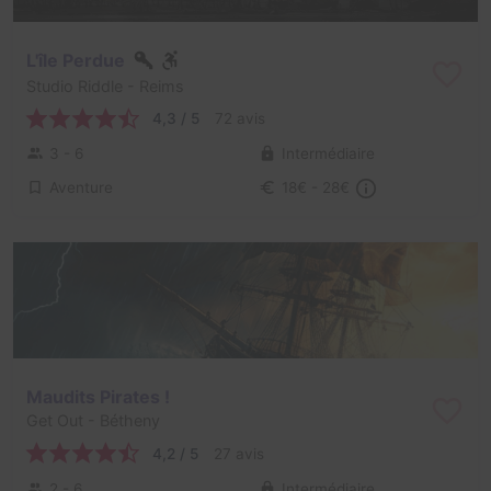
L'île Perdue
Studio Riddle
- Reims
4,3 / 5
72 avis
3 - 6
Intermédiaire
Aventure
18€ - 28€
Maudits Pirates !
Get Out
- Bétheny
4,2 / 5
27 avis
2 - 6
Intermédiaire