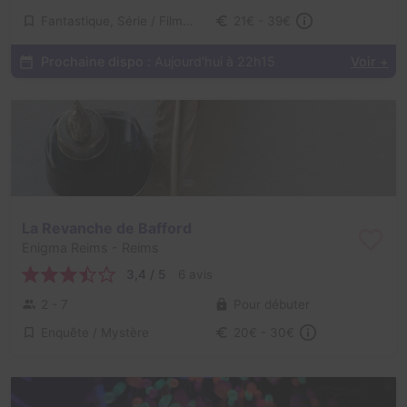
Fantastique, Série / Film / Roman
21€ - 39€
Prochaine dispo :
Aujourd'hui à 22h15
Voir +
La Revanche de Bafford
Enigma Reims
- Reims
3,4 / 5
6 avis
2 - 7
Pour débuter
Enquête / Mystère
20€ - 30€