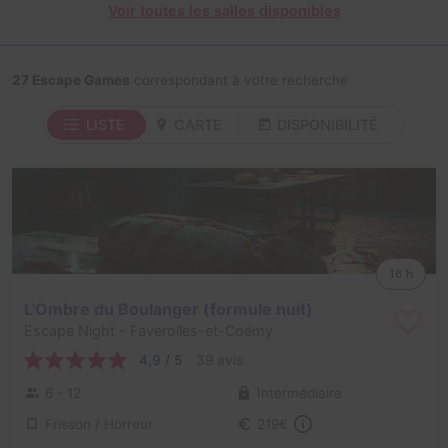
Voir toutes les salles disponibles
27 Escape Games
correspondant à votre recherche
LISTE
CARTE
DISPONIBILITÉ
16 h
L'Ombre du Boulanger (formule nuit)
Escape Night
- Faverolles-et-Coëmy
4,9 / 5
39 avis
6 - 12
Intermédiaire
Frisson / Horreur
219€