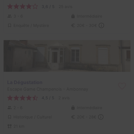
3,6 / 5
25 avis
3 - 6
Intermédiaire
Enquête / Mystère
20€ - 30€
La Dégustation
Escape Game Champenois
- Ambonnay
4,5 / 5
2 avis
2 - 6
Intermédiaire
Historique / Culturel
20€ - 28€
21 km