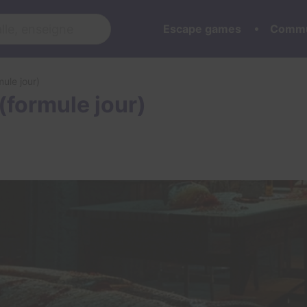
Escape games
Commu
ule jour)
(formule jour)