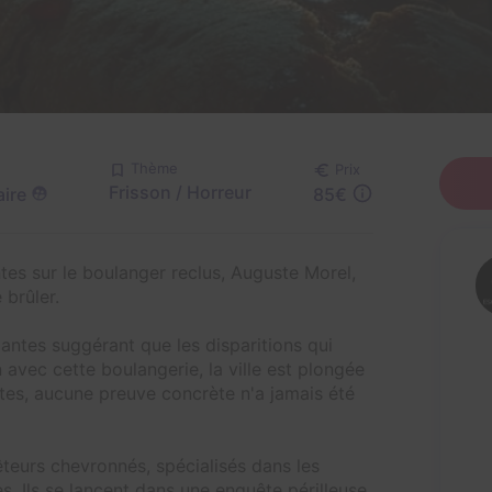
Thème
Prix
Frisson / Horreur
aire
85€
ntes sur le boulanger reclus, Auguste Morel,
 brûler.
antes suggérant que les disparitions qui
n avec cette boulangerie, la ville est plongée
êtes, aucune preuve concrète n'a jamais été
uêteurs chevronnés, spécialisés dans les
s. Ils se lancent dans une enquête périlleuse