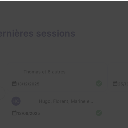
rnières sessions
Thomas et 6 autres
13/12/2025
25/1
HC
Hugo, Florent, Marine et 4 autres
12/06/2025