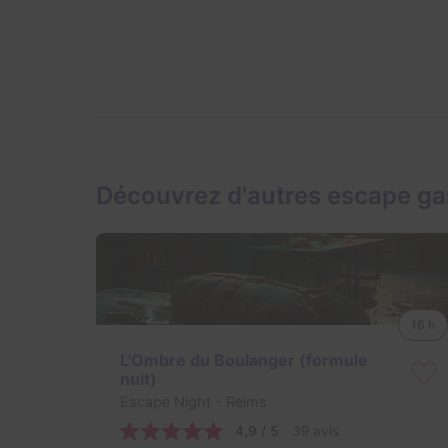
Découvrez d'autres escape g
16 h
L'Ombre du Boulanger (formule
nuit)
Escape Night
- Reims
4,9 / 5
39 avis