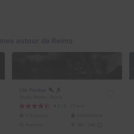
ames autour de Reims
L'île Perdue
Studio Riddle
- Reims
4,3 / 5
72 avis
3-6 joueurs
Intermédiaire
Aventure
18€ - 28€