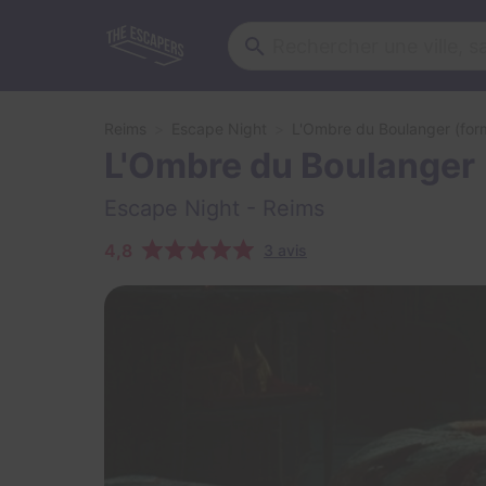
Reims
Escape Night
L'Ombre du Boulanger (form
L'Ombre du Boulanger 
Escape Night
- Reims
4,8
3 avis