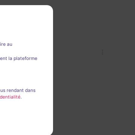
😊
Peur
ire au
ent la plateforme
😧
ous rendant dans
dentialité
.