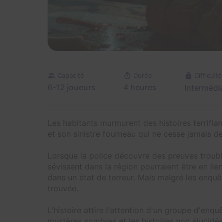
Capacité
Durée
Difficulté
6-12 joueurs
4 heures
Intermédi
Les habitants murmurent des histoires terrifia
et son sinistre fourneau qui ne cesse jamais de
Lorsque la police découvre des preuves troubl
sévissent dans la région pourraient être en lie
dans un état de terreur. Mais malgré les enqu
trouvée.
L'histoire attire l'attention d'un groupe d'enq
mystères sombres et les histoires non élucidée