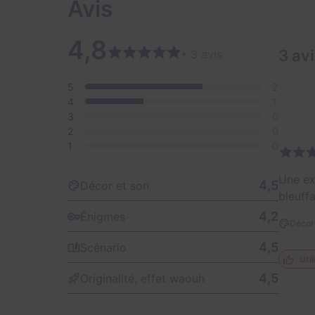
Avis
4,8
3 av
• 3 avis
5
2
4
1
3
0
2
0
1
0
Une ex
4,5
Décor et son
bleuff
4,2
Énigmes
Décor 
4,5
Scénario
Util
4,5
Originalité, effet waouh