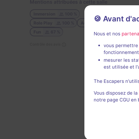
Mentions attribuées à cette salle
Immersion
100 %
🍪 Avant d'
Role Play
100 %
Accueil
67 %
Décor 
Fun
67 %
Nous et nos
partena
Contrôle des avis
vous permettre 
fonctionnement
mesurer les sta
est utilisée et 
The Escapers n'utili
Décor 
Vous disposez de la
notre page CGU en ba