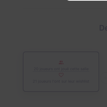
De
20 joueurs ont joué cette salle
21 joueurs l'ont sur leur wishlist