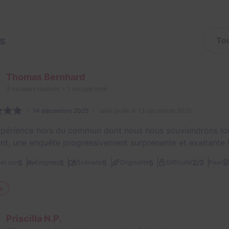
is
Thomas Bernhard
3
escapes réalisés
1
escape noté
14 décembre 2025
salle jouée le 13 décembre 2025
périence hors du commun dont nous nous souviendrons long
ant, une enquête progressivement surprenante et exaltante !

2/3
5
5
5
5
et son
Énigmes
Scénario
Originalité
Difficulté
Peur
e
Priscilla N.P.