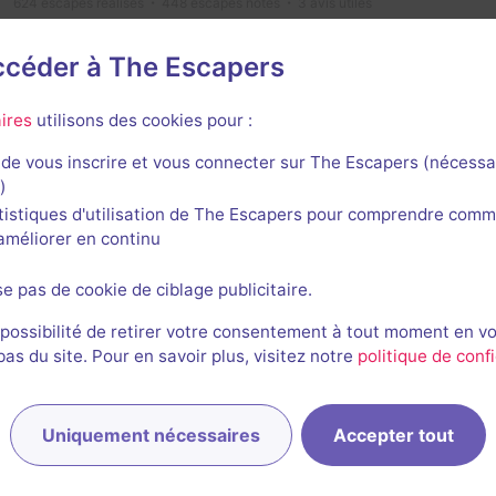
624
escapes réalisés
448
escapes notés
3
avis utiles
25 octobre 2025
salle jouée le 25 octobre 2025
accéder à The Escapers
2/3
5
4,5
4,5
4,5
et son
Énigmes
Scénario
Originalité
Difficulté
ires
utilisons des cookies pour :
de vous inscrire et vous connecter sur The Escapers (nécessa
)
Marine Caccia
tistiques d'utilisation de The Escapers pour comprendre comm
26
escapes réalisés
4
escapes notés
l'améliorer en continu
5 octobre 2025
salle jouée le 12 juin 2025
se pas de cookie de ciblage publicitaire.
2/3
3,5
3
4
4
et son
Énigmes
Scénario
Originalité
Difficulté
Peur
 possibilité de retirer votre consentement à tout moment en v
s du site. Pour en savoir plus, visitez notre
politique de confi
Uniquement nécessaires
Accepter tout
1