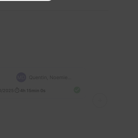
MD
Quentin, Noemie, Elisabeth, Priscilla, Marion et 1 autre
0/2025
4h 15min 0s