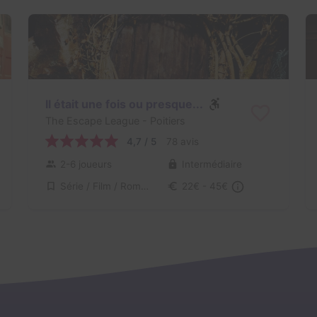
Il était une fois ou presque...
The Escape League
- Poitiers
4,7 / 5
78 avis
2-6 joueurs
Intermédiaire
Série / Film / Roman
22€ - 45€