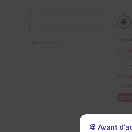
5
0
4
0
3
0
2
0
1
0
5 novem
Contrôle des avis
LES PO
- La f
- Les é
LES PO
- C'est
Voi
🍪 Avant d'