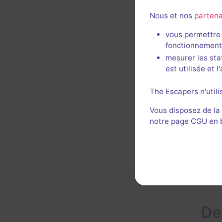
21 octob
Nous et nos
partena
Une no
vous permettre 
qui tr
fonctionnement
notre 
mesurer les sta
magnifi
est utilisée et 
Voi
The Escapers n'utili
Vous disposez de la
notre page CGU en ba
De