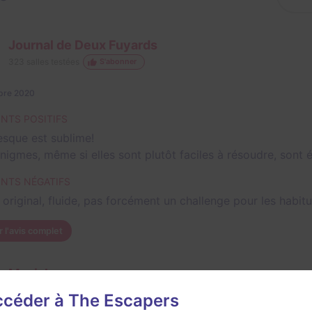
Journal de Deux Fuyards
323
salles testées
S'abonner
bre 2020
INTS POSITIFS
resque est sublime!
nigmes, même si elles sont plutôt faciles à résoudre, sont é
INTS NÉGATIFS
 original, fluide, pas forcément un challenge pour les habitu
r l'avis complet
Maniakescape
253
salles testées
S'abonner
accéder à The Escapers