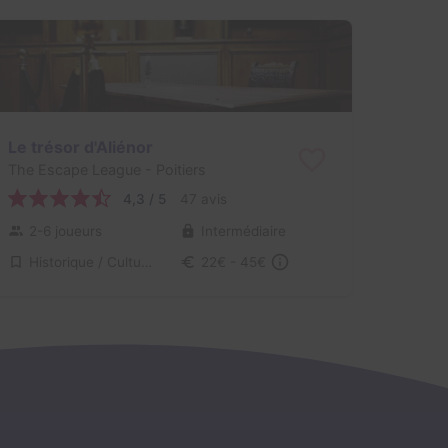
Le trésor d'Aliénor
The Escape League
- Poitiers
4,3 / 5
47 avis
2-6 joueurs
Intermédiaire
Historique / Culturel
22€ - 45€