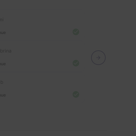
mi
nue
brina
nue
ob
nue