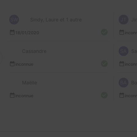
SW
Sindy, Laure et 1 autre
JT
Ji
18/01/2020
incon
Cassandre
SA
Sa
inconnue
incon
Maëlle
BA
B
inconnue
incon