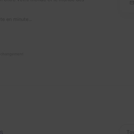
ute en minute...
n changement
is