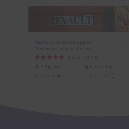
Alerte chez les Pompiers
The Escape League
- Poitiers
4,8 / 5
43 avis
2-6 joueurs
Intermédiaire
Catastrophe
22€ - 45€