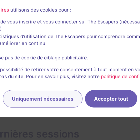
re 2019
ires
utilisons des cookies pour :
uvelle fois, chapeau à Escape Yourself, qui nous propose ic
de vous inscrire et vous connecter sur The Escapers (nécessa
anche radicalement avec toutes les autres expériences vécu
)
passion de l’escape game. Nous avons adoré cet instant féé
tistiques d'utilisation de The Escapers pour comprendre comm
que, qui invite véritablement au lâcher prise. Bravo !
l'améliorer en continu
r l'avis complet
se pas de cookie de ciblage publicitaire.
 possibilité de retirer votre consentement à tout moment en v
s du site. Pour en savoir plus, visitez notre
politique de confi
1
Uniquement nécessaires
Accepter tout
rnières sessions