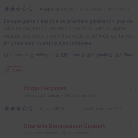
11 septembre 2020
salle jouée le 11 février 2020
Escape game classique de première génération, pas de
mise en situation ni en ambiance de la part du game
master. Les décors sont très vieux et abîmés, certaines
énigmes sont toutefois sympathiques.
2
2
3
3
2
Décor et son
Énigmes
Scénario
Originalité
Difficulté
Utile
L'orga Les potes
938
escapes réalisés
890
escapes notés
31 juillet 2020
salle jouée le 19 octobre 2017
Charlélie Bensoussan Gaubert
51
escapes réalisés
50
escapes notés