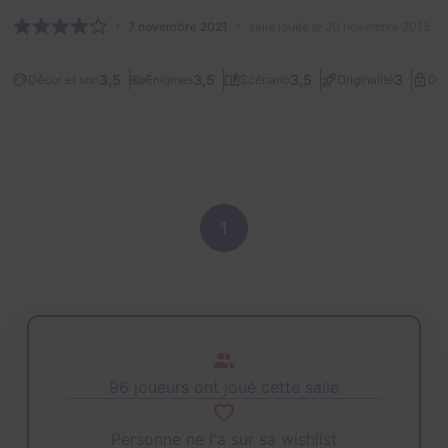
7 novembre 2021
salle jouée le 20 novembre 2015
3,5
3,5
3,5
3
Décor et son
Énigmes
Scénario
Originalité
Dif
1
96 joueurs ont joué cette salle
Personne ne l'a sur sa wishlist