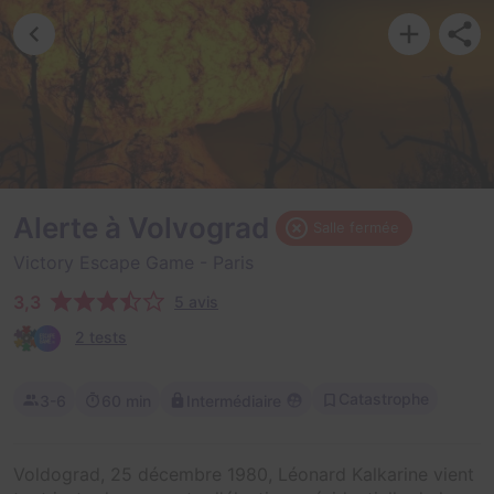
Alerte à Volvograd
Salle fermée
Victory Escape Game
- Paris
3,3
5 avis
2 tests
Catastrophe
3-6
60 min
Intermédiaire
Voldograd, 25 décembre 1980, Léonard Kalkarine vient