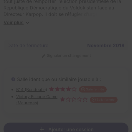
tout juste de remporter l'élection présidentielle de la
République Démocratique du Voldokistan face au
DIrecteur Karpop. Il doit se réfugier d'urgence dans le
bunker du palais présidentiel car les sbires du Dictateur
Voir plus
sont à ses trousses. Mais Karpop a placé une bombe
dans le bunker ! Avec votre brigade d'intervention
spéciale, localisez la bombe et désamorcez-là ! Dans
Date de fermeture
Novembre 2018
une heure il sera trop tard. Une chance de couper le
bon fil !
Signaler un changement
Salle identique ou similaire jouable à :
B14 (Bondoufle)
Salle fermée
Victory Escape Game
Salle fermée
(Maurepas)
Ajouter une session