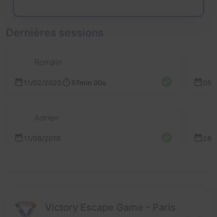
Dernières sessions
Romain
11/02/2020
57min 00s
05/
Adrien
11/08/2018
28/
Victory Escape Game - Paris