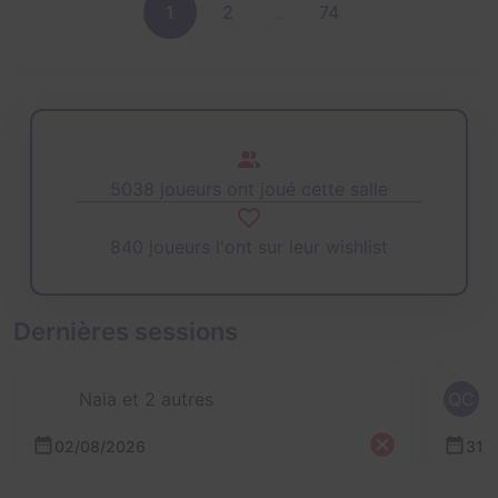
1
2
…
74
5038 joueurs ont joué cette salle
840 joueurs l'ont sur leur wishlist
Dernières sessions
Naia et 2 autres
QC
02/08/2026
31/