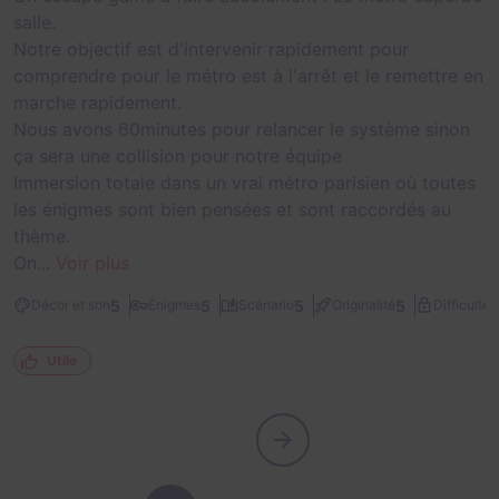
salle.
Notre objectif est d'intervenir rapidement pour
comprendre pour le métro est à l'arrêt et le remettre en
marche rapidement.
Nous avons 60minutes pour relancer le système sinon
ça sera une collision pour notre équipe
Immersion totale dans un vrai métro parisien où toutes
les énigmes sont bien pensées et sont raccordés au
thème.
On...
Voir plus
2
5
5
5
5
Décor et son
Énigmes
Scénario
Originalité
Difficulté
Utile