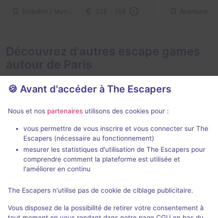
Enquête / Mystère
Aventure
32€ - 55€
Découvrez d'autres escape games
autour de Paris
🍪 Avant d'accéder à The Escapers
Nous et nos
partenaires
utilisons des cookies pour :
2 h
vous permettre de vous inscrire et vous connecter sur The
Escapers (nécessaire au fonctionnement)
Zone 51
Le Taxiderm
mesurer les statistiques d'utilisation de The Escapers pour
Live Cinema
- Paris
Deep Inside
- P
comprendre comment la plateforme est utilisée et
5 / 5
271 avis
l'améliorer en continu
3 - 6
Intermédiaire
2 - 5
The Escapers n'utilise pas de cookie de ciblage publicitaire.
Aventure
49€ - 75€
Vous disposez de la possibilité de retirer votre consentement à
tout moment en vous rendant dans notre page CGU en bas du