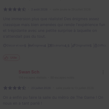
2 août 2026
salle jouée le 29 juillet 2026
Une immersion plus que réaliste! Des énigmes assez
classique mais bien amenées qui rende l'expérience fun
et trépidante avec une petite surprise à laquelle on
s'attendait pas du tout.
5
4
4,5
5
Décor et son
Énigmes
Scénario
Originalité
Difficult
Utile
Swan Sch
116
escapes réalisés
88
escapes notés
23 juillet 2026
salle jouée le 13 juillet 2026
On a enfin pu faire la salle du métro de The Game ! On
nous en a tant parlé !