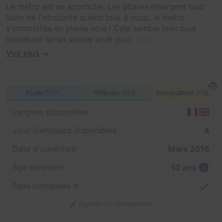
Le métro est en approche. Les phares émergent tout
juste de l'obscurité quand tout à coup, le métro
s'immobilise en pleine voie ! Cela semble bien plus
inquiétant qu'un simple arrêt pour régulation du trafic
et le métro ne semble pas prêt à repartir...
Voir plus
Une collision est inévitable si une équipe n'intervient
pas d'urgence pour le redémarrer.
Fouille
35%
Réflexion
34%
Manipulation
31%
Mais attention à ne pas confondre vitesse et
Langues disponibles
précipitation...
Jeux identiques disponibles
4
#Stress #Speed #Interactif
Date d'ouverture
Mars 2016
Âge minimum
10 ans
Salle climatisée ❄️
Signaler un changement