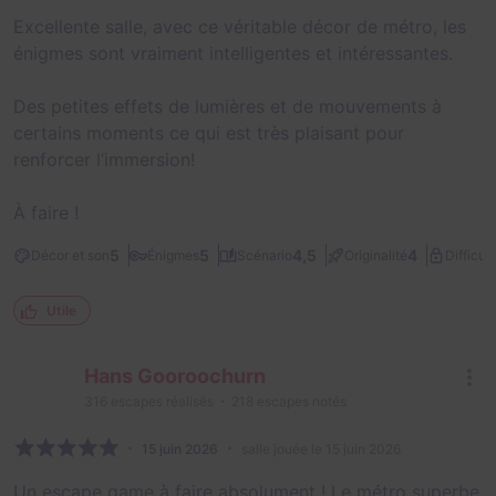
Excellente salle, avec ce véritable décor de métro, les
énigmes sont vraiment intelligentes et intéressantes.
Des petites effets de lumières et de mouvements à
certains moments ce qui est très plaisant pour
renforcer l’immersion!
À faire !
5
5
4,5
4
Décor et son
Énigmes
Scénario
Originalité
Difficult
Utile
Hans Gooroochurn
316
escapes réalisés
218
escapes notés
15 juin 2026
salle jouée le 15 juin 2026
Un escape game à faire absolument ! Le métro superbe