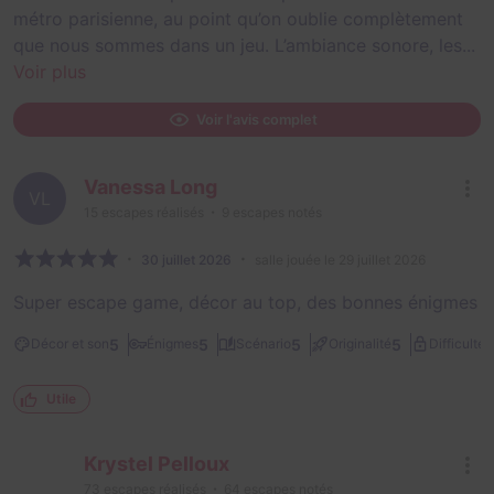
métro parisienne, au point qu’on oublie complètement
que nous sommes dans un jeu. L’ambiance sonore, les...
Voir plus
Voir l'avis complet
Vanessa Long
VL
15
escapes réalisés
9
escapes notés
30 juillet 2026
salle jouée le 29 juillet 2026
Super escape game, décor au top, des bonnes énigmes
2
5
5
5
5
Décor et son
Énigmes
Scénario
Originalité
Difficulté
Utile
Krystel Pelloux
73
escapes réalisés
64
escapes notés