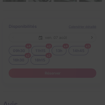
Disponibilités
Calendrier détaillé
ven. 07 août
x4
x2
x4
x3
09h30
11h15
13h
14h45
x2
x2
16h30
18h15
Réserver
Avis