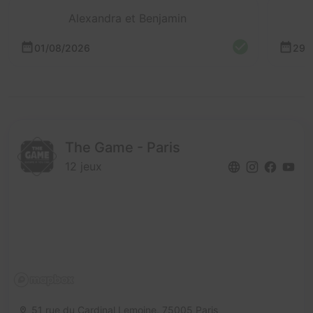
Alexandra et Benjamin
01/08/2026
29/
The Game - Paris
12 jeux
51 rue du Cardinal Lemoine,
75005 Paris