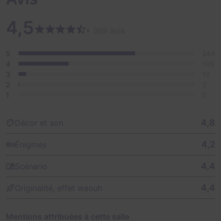
4,5
• 369 avis
5
244
4
105
3
16
2
2
1
0
4,8
Décor et son
4,2
Énigmes
4,4
Scénario
4,4
Originalité, effet waouh
Mentions attribuées à cette salle