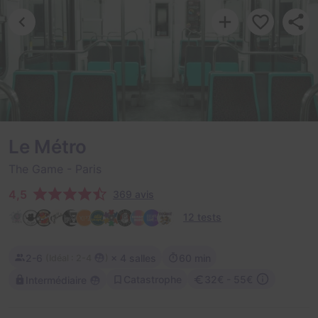
Le Métro
The Game
- Paris
4,5
369 avis
12 tests
2-6
× 4 salles
60 min
(
)
Idéal : 2-4
Catastrophe
32€ - 55€
Intermédiaire