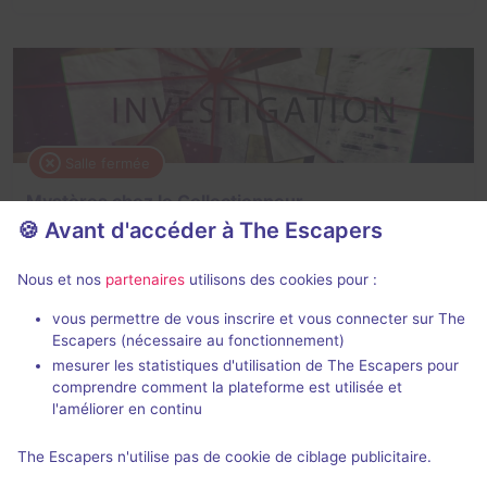
Salle fermée
Mystères chez le Collectionneur
🍪 Avant d'accéder à The Escapers
2,9 / 5
14 avis
2 - 6
Intermédiaire
Nous et nos
partenaires
utilisons des cookies pour :
Enquête / Mystère
vous permettre de vous inscrire et vous connecter sur The
Escapers (nécessaire au fonctionnement)
mesurer les statistiques d'utilisation de The Escapers pour
comprendre comment la plateforme est utilisée et
l'améliorer en continu
The Escapers n'utilise pas de cookie de ciblage publicitaire.
Salle fermée