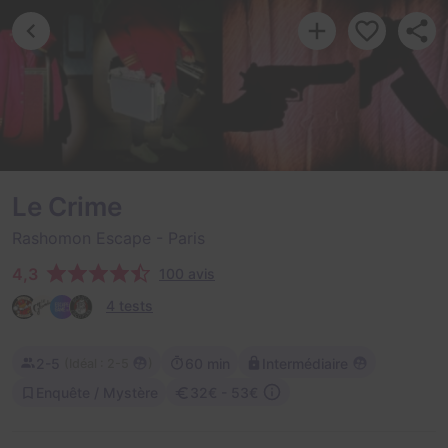
Le Crime
Rashomon Escape
- Paris
4,3
100 avis
4 tests
2-5
60 min
Intermédiaire
(
)
Idéal : 2-5
Enquête / Mystère
32€ - 53€