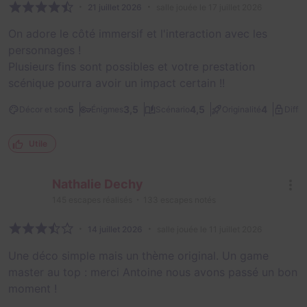
21 juillet 2026
salle jouée le 17 juillet 2026
On adore le côté immersif et l'interaction avec les
personnages !
Plusieurs fins sont possibles et votre prestation
scénique pourra avoir un impact certain !!
5
3,5
4,5
4
Décor et son
Énigmes
Scénario
Originalité
Diffic
Utile
Nathalie Dechy
145
escapes réalisés
133
escapes notés
14 juillet 2026
salle jouée le 11 juillet 2026
Une déco simple mais un thème original. Un game
master au top : merci Antoine nous avons passé un bon
moment !