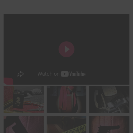
que vous entreprenez culmineront en une fin propre à
votre session !
Qu'importe ce que vous choisirez de faire, une chose
est sûre... Si vous voulez gagner, il va falloir tuer.