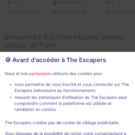
2 - 6
Intermédiaire
2 - 6
Cambriolage
30€ - 53€
Découvrez d'autres escape games
autour de Paris
🍪 Avant d'accéder à The Escapers
Nous et nos
partenaires
utilisons des cookies pour :
2 h
vous permettre de vous inscrire et vous connecter sur The
Escapers (nécessaire au fonctionnement)
Zone 51
Le Taxiderm
mesurer les statistiques d'utilisation de The Escapers pour
Live Cinema
- Paris
Deep Inside
- P
comprendre comment la plateforme est utilisée et
5 / 5
274 avis
l'améliorer en continu
3 - 6
Intermédiaire
2 - 5
The Escapers n'utilise pas de cookie de ciblage publicitaire.
Aventure
49€ - 75€
Vous disposez de la possibilité de retirer votre consentement à