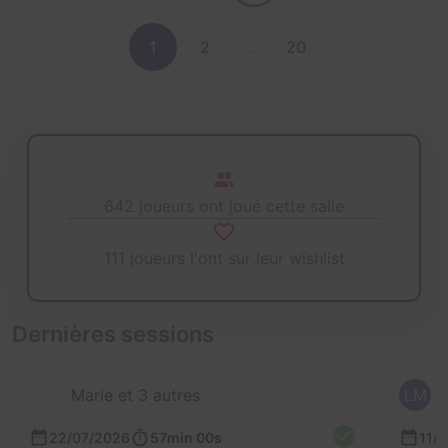
1
2
…
20
642 joueurs ont joué cette salle
111 joueurs l'ont sur leur wishlist
Dernières sessions
Marie et 3 autres
LM
22/07/2026
57min 00s
11/