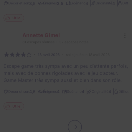
3,5
3,5
4
4
Décor et son
Énigmes
Scénario
Originalité
Diffic
Utile
Annette Gimel
61
escapes réalisés
37
escapes notés
18 avril 2026
salle jouée le 18 avril 2026
Escape game très sympa avec un peu d’attente parfois,
mais avec de bonnes rigolades avec le jeu d’acteur.
Game Master très sympa aussi et bien dans son rôle.
4,5
4
4
4
Décor et son
Énigmes
Scénario
Originalité
Difficult
Utile