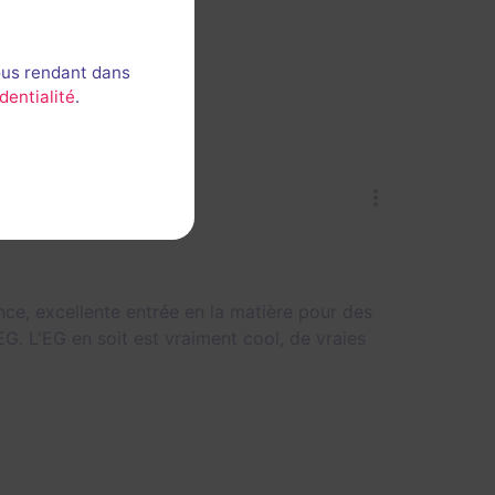
ous rendant dans
dentialité
.
nce, excellente entrée en la matière pour des
G. L'EG en soit est vraiment cool, de vraies