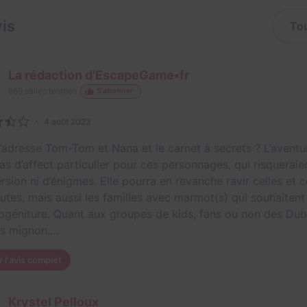
vis
La rédaction d'EscapeGame•fr
869
salles testées
S'abonner
4 août 2023
s’adresse Tom-Tom et Nana et le carnet à secrets ? L’aventu
pas d’affect particulier pour ces personnages, qui risquerai
rsion ni d’énigmes. Elle pourra en revanche ravir celles et
utes, mais aussi les familles avec marmot(s) qui souhaitent 
rogéniture. Quant aux groupes de kids, fans ou non des Dub
rs mignon,...
r l'avis complet
Krystel Pelloux