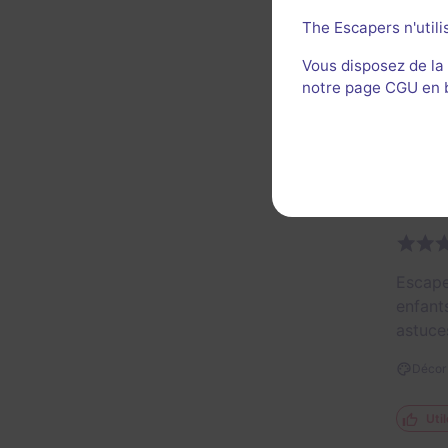
The Escapers n'utili
Vous disposez de la
notre page CGU en ba
Décor 
Escape
enfant
astuce
Décor 
Util