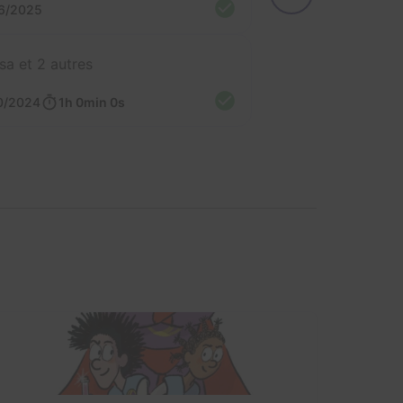
6/2025
isa et 2 autres
0/2024
1h 0min 0s