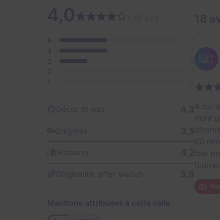
4,0
18 a
• 18 avis
5
7
4
7
3
4
2
0
1
0
À qui 
4,3
Décor et son
n’ont 
d’imme
3,5
Énigmes
60 min
4,2
Scénario
leur p
l’unive
3,9
Originalité, effet waouh
Voi
Mentions attribuées à cette salle