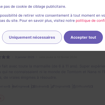
48
escapes réalisés
48
escapes notés
se pas de cookie de ciblage publicitaire.
24 août 2025
salle jouée le 22 février 2025
 possibilité de retirer votre consentement à tout moment en v
s du site. Pour en savoir plus, visitez notre
politique de confi
1/3
4,5
4
4
4
et son
Énigmes
Scénario
Originalité
Difficulté
Uniquement nécessaires
Accepter tout
Pierre-François Cacciaguerra
12
escapes réalisés
4
escapes notés
1
avis utile
3 janvier 2025
salle jouée le 16 février 2024
 fait avec toute la marmaille (de 6 à 11 ans). Super expérie
s qui ne connaissaient ni le monde de Tomtom et Nana ni l'E
s, de vraies énigmes à résoudre.
1/3
5
4
5
5
et son
Énigmes
Scénario
Originalité
Difficulté
e