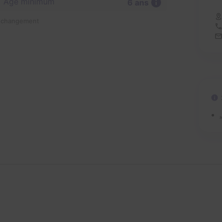
Âge minimum
6 ans
n changement