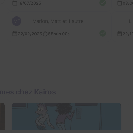
18/07/2025
08/0
MF
Marion, Matt et 1 autre
L
22/02/2025
55min 00s
22/1
mes chez Kairos