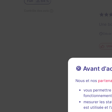
Fun
64 %
Contrôle des avis
Une bo
Décor 
Util
🍪 Avant d'
Nous et nos
partena
vous permettre 
Décor 
fonctionnement
mesurer les sta
est utilisée et 