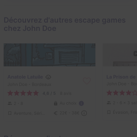
Découvrez d'autres escape games
chez John Doe
Anatole Latuile
La Prison de
John Doe
- Bo
John Doe
- Bordeaux
4,6 / 5
8 avis
2 - 6
× 3 sal
Au choix
2 - 8
Aventure, Série / Film / Roman
22€ - 38€