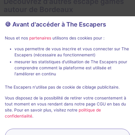
Découvrez d'autres escape games
autour de Bordeaux
🍪 Avant d'accéder à The Escapers
Nous et nos
partenaires
utilisons des cookies pour :
90 min
vous permettre de vous inscrire et vous connecter sur The
Escapers (nécessaire au fonctionnement)
Cult
Gaëtan
mesurer les statistiques d'utilisation de The Escapers pour
Gru
- Bordeaux
Gru
- Bordeau
comprendre comment la plateforme est utilisée et
4,9 / 5
127 avis
l'améliorer en continu
2 - 8
Intermédiaire
2 - 6
The Escapers n'utilise pas de cookie de ciblage publicitaire.
Frisson / Horreur
40€ - 75€
Vous disposez de la possibilité de retirer votre consentement à
tout moment en vous rendant dans notre page CGU en bas du
site. Pour en savoir plus, visitez notre
politique de
confidentialité
.