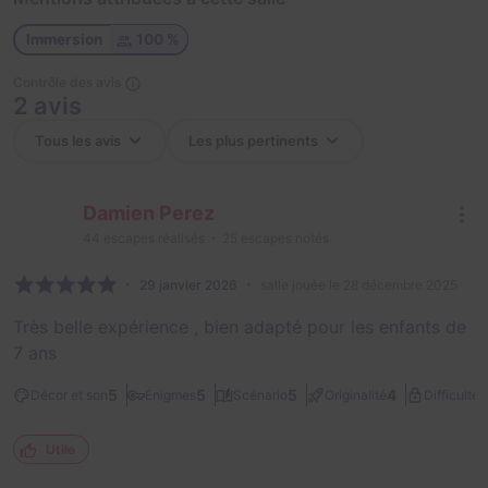
Immersion
100 %
Contrôle des avis
2 avis
Damien Perez
44
escapes réalisés
25
escapes notés
29 janvier 2026
salle jouée le 28 décembre 2025
Très belle expérience , bien adapté pour les enfants de
7 ans
1
5
5
5
4
Décor et son
Énigmes
Scénario
Originalité
Difficulté
Utile