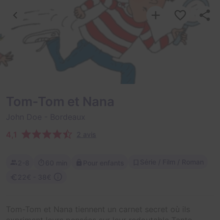
Tom-Tom et Nana
John Doe
- Bordeaux
4,1
2 avis
Série / Film / Roman
2-8
60 min
Pour enfants
22€ - 38€
Tom-Tom et Nana tiennent un carnet secret où ils
expriment leurs pensées sur leur redoutable Tante