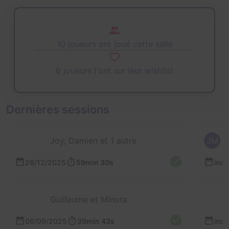
10 joueurs ont joué cette salle
6 joueurs l'ont sur leur wishlist
Dernières sessions
Joy, Damien et 1 autre
JM
28/12/2025
59min 30s
inc
Guillaume et Minora
06/09/2025
39min 43s
inc