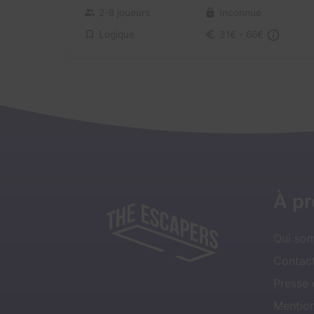
2-8 joueurs
Inconnue
Logique
31€ - 66€
À p
Qui so
Contact
Presse
Mentio