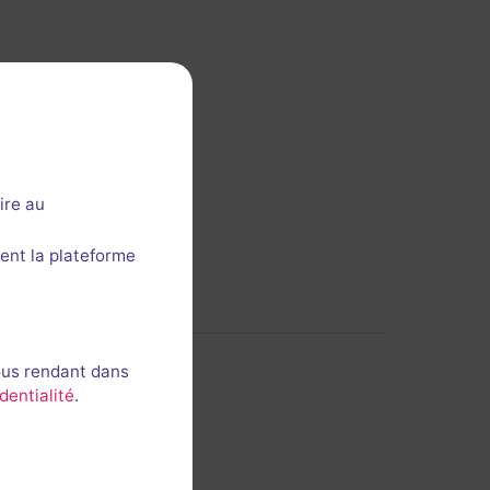
 cette section ?
ire au
ent la plateforme
ous rendant dans
dentialité
.