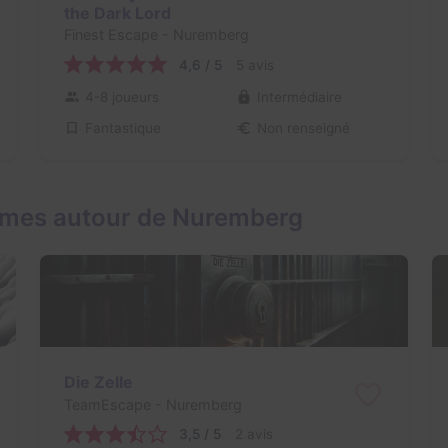
the Dark Lord
Finest Escape
- Nuremberg
4,6 / 5
5 avis
4-8 joueurs
Intermédiaire
Fantastique
Non renseigné
ames autour de Nuremberg
Die Zelle
TeamEscape
- Nuremberg
3,5 / 5
2 avis