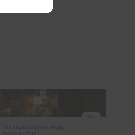
90 min
The Legends of the Magic
Academy Part 1