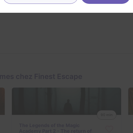
ames chez Finest Escape
90 min
The Legends of the Magic
Academy Part 2 - The return of