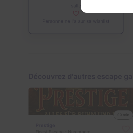
salle
Personne ne l'a sur sa wishlist
Découvrez d'autres escape g
90 min
Prestige
Finest Escape
- Nuremberg