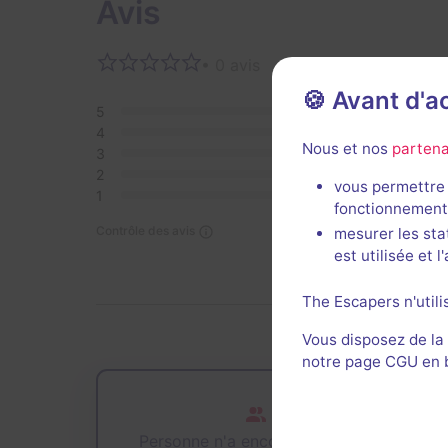
Avis
• 0 avis
Aucun 
🍪 Avant d'
5
0
4
0
Nous et nos
partena
3
0
2
0
vous permettre 
1
0
fonctionnement
Contrôle des avis
mesurer les sta
est utilisée et 
The Escapers n'utili
Vous disposez de la
notre page CGU en ba
Personne n'a encore joué cette