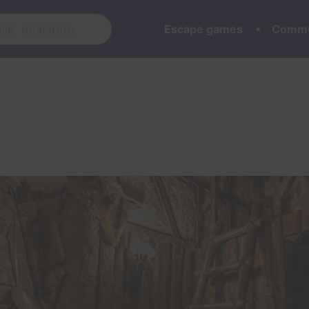
Escape games
Commu