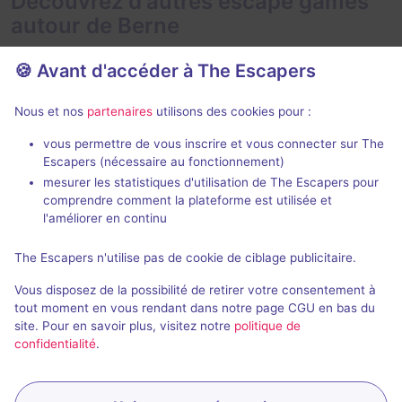
Découvrez d'autres escape games
autour de Berne
🍪 Avant d'accéder à The Escapers
Nous et nos
partenaires
utilisons des cookies pour :
vous permettre de vous inscrire et vous connecter sur The
Escapers (nécessaire au fonctionnement)
Undercover
Time Machi
mesurer les statistiques d'utilisation de The Escapers pour
Adventure Rooms
- Berne
The Escape
- 
comprendre comment la plateforme est utilisée et
4,5 / 5
1 avis
l'améliorer en continu
3 - 6
× 2 salles
Intermédiaire
2 - 6
The Escapers n'utilise pas de cookie de ciblage publicitaire.
32CHF - 42CHF
Catastrophe
Science-Fic
Vous disposez de la possibilité de retirer votre consentement à
tout moment en vous rendant dans notre page CGU en bas du
site. Pour en savoir plus, visitez notre
politique de
confidentialité
.