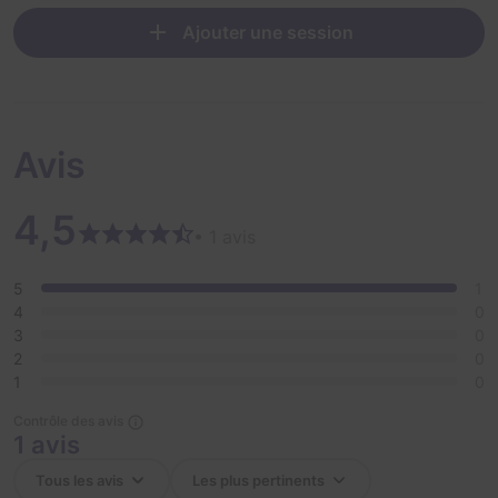
fear, because now it's a matter of life and death and
Ajouter une session
every second that passes brings you closer and closer
to the end...
Tick tock, tick tock, the clock is ticking...
Avis
4,5
• 1 avis
5
1
4
0
3
0
2
0
1
0
Contrôle des avis
1 avis