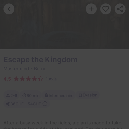
Escape the Kingdom
Mastermind
- Berne
4,5
1 avis
Évasion
2-6
60 min
Intermédiaire
36CHF - 54CHF
After a busy week in the fields, a plan is made to take
the horses for a ride at the weekend. The day goes by