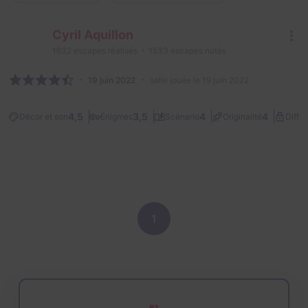
Cyril Aquillon
1632
escapes réalisés
1533
escapes notés
19 juin 2022
salle jouée le 19 juin 2022
4,5
3,5
4
4
Décor et son
Énigmes
Scénario
Originalité
Diffic
1