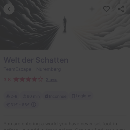
Welt der Schatten
TeamEscape
- Nuremberg
3,8
2 avis
Logique
2-8
60 min
Inconnue
31€ - 66€
You are entering a world you have never set foot in
before—a world without colors. Can you find your way