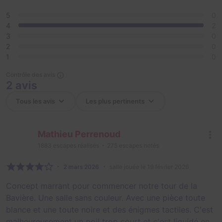
5
0
4
2
3
0
2
0
1
0
Contrôle des avis
2 avis
Mathieu Perrenoud
1883
escapes réalisés
275
escapes notés
2 mars 2026
salle jouée le 19 février 2026
Concept marrant pour commencer notre tour de la
Bavière. Une salle sans couleur. Avec une pièce toute
blance et une toute noire et des énigmes tactiles. C'est
malheureusement un poil trop court et c'est liquidé en