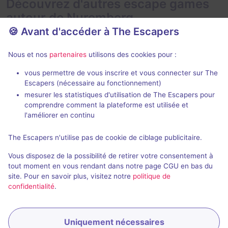
Découvrez d'autres escape games
autour de Nuremberg
🍪 Avant d'accéder à The Escapers
Nous et nos
partenaires
utilisons des cookies pour :
vous permettre de vous inscrire et vous connecter sur The
90 min
Escapers (nécessaire au fonctionnement)
mesurer les statistiques d'utilisation de The Escapers pour
Prestige
comprendre comment la plateforme est utilisée et
Finest Escape
- Nuremberg
Finest Escape
l'améliorer en continu
4,8 / 5
9 avis
The Escapers n'utilise pas de cookie de ciblage publicitaire.
2 - 6
Intermédiaire
4 - 8
Vous disposez de la possibilité de retirer votre consentement à
Fantastique
Fantastique
Non renseigné
tout moment en vous rendant dans notre page CGU en bas du
site. Pour en savoir plus, visitez notre
politique de
confidentialité
.
Uniquement nécessaires