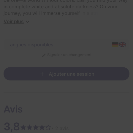
in complete white and absolute darkness? On your
journey, you will immerse yourself in a strange universe
with all your senses. Will you succeed in bringing back
Voir plus
the colors?
Langues disponibles
Signaler un changement
Ajouter une session
Avis
3,8
• 2 avis