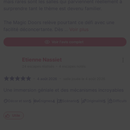
mais rares sont les salles qui parviennent réellement à
surprendre tant le thème est devenu familier.
The Magic Doors relève pourtant ce défi avec une
facilité déconcertante. Dès ...
Voir plus
Voir l'avis complet
Etienne Nassiet
24
escapes réalisés
4
escapes notés
4 août 2026
salle jouée le 4 août 2026
Une immersion géniale et des mécanismes incroyables
2
5
4
5
5
Décor et son
Énigmes
Scénario
Originalité
Difficulté
Utile