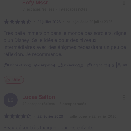
Sofy Mssr
51
escapes réalisés
19
escapes notés
31 juillet 2026
salle jouée le 29 juillet 2026
Très belle immersion dans le monde des sorciers, digne
d'un Disney! Salle idéale pour des niveaux
intermédiaires avec des énigmes nécessitant un peu de
réflexion. Je recommande.
5
4
4,5
4,5
Décor et son
Énigmes
Scénario
Originalité
Diffic
Utile
Lucas Salton
LS
42
escapes réalisés
5
escapes notés
22 février 2026
salle jouée le 22 février 2026
Beau décor très ludique pour les enfants