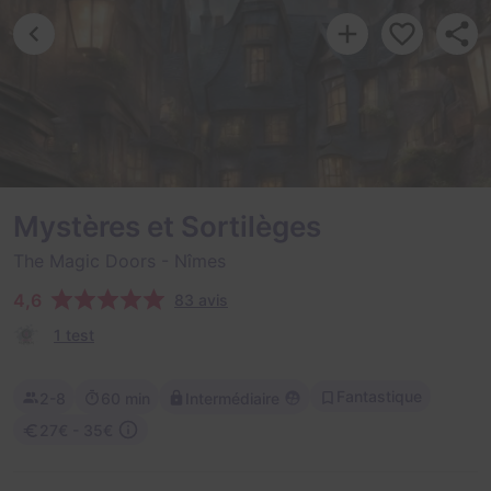
Mystères et Sortilèges
The Magic Doors
- Nîmes
4,6
83 avis
1 test
Fantastique
2-8
60 min
Intermédiaire
27€ - 35€