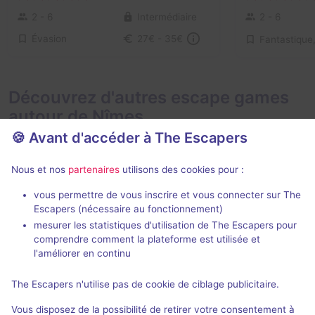
2 - 6
Intermédiaire
2 - 6
Évasion
27€ - 35€
Découvrez d'autres escape games
autour de Nîmes
🍪 Avant d'accéder à The Escapers
Nous et nos
partenaires
utilisons des cookies pour :
vous permettre de vous inscrire et vous connecter sur The
Action game
Escapers (nécessaire au fonctionnement)
mesurer les statistiques d'utilisation de The Escapers pour
Gameside
Ombres et S
comprendre comment la plateforme est utilisée et
Gameside
- Nîmes
Gameside
- N
l'améliorer en continu
4,6 / 5
9 avis
The Escapers n'utilise pas de cookie de ciblage publicitaire.
2 - 5
Pour débuter
2 - 8
Vous disposez de la possibilité de retirer votre consentement à
Aventure
25€
Fantastique