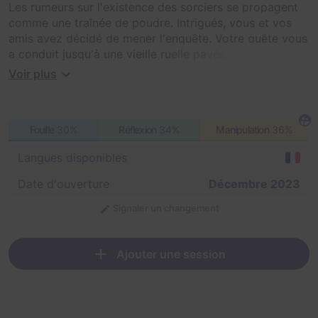
Les rumeurs sur l'existence des sorciers se propagent
comme une traînée de poudre. Intrigués, vous et vos
amis avez décidé de mener l'enquête. Votre quête vous
a conduit jusqu'à une vieille ruelle pavée, qui semblait
ne mener nulle part. Cependant, à peine aviez-vous
Voir plus
atteint le fond de la ruelle qu'elle s'est refermée
derrière vous, comme si la magie elle-même était à
l'œuvre. La nuit est tombée mystérieusement, et des
Fouille
30%
Réflexion
34%
Manipulation
36%
sirènes résonnent au loin.
Votre mission : dénicher des indices qui prouveront
Langues disponibles
l'existence de ce monde magique.
Cependant, soyez sur vos gardes, car il est possible
Date d'ouverture
Décembre 2023
que vous ne soyez pas simplement des visiteurs de
Signaler un changement
passage. Comme dit le dicton « rien n'arrive par hasard
», et cette vérité pourrait vous être révélée de la
manière la plus extraordinaire.
Ajouter une session