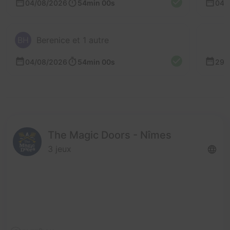
04/08/2026
54min 00s
04/
BH
Berenice et 1 autre
04/08/2026
54min 00s
29/
The Magic Doors - Nîmes
3 jeux