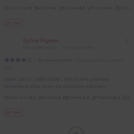
5
4
4,5
4
Décor et son
Énigmes
Scénario
Originalité
Difficult
Utile
Sylvie Pignon
150
escapes réalisés
110
escapes notés
30 novembre 2025
salle jouée le 30 novembre
2025
Super décor , salle fluide , très bonne première
expérience pour notre co-équipière maureen.
4,5
4
4,5
3,5
Décor et son
Énigmes
Scénario
Originalité
Dif
Utile