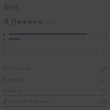
Avis
4,6
• 83 avis
5
72
4
10
3
1
2
0
1
0
4,9
Décor et son
4,5
Énigmes
4,7
Scénario
4,6
Originalité, effet waouh