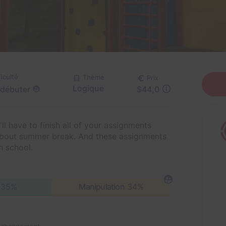
ficulté
Thème
Prix
Logique
 débuter
$44,0
ll have to finish all of your assignments
 about summer break. And these assignments
n school.
35%
Manipulation
34%