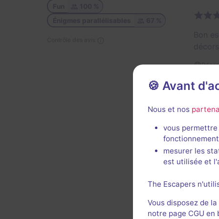
Fun
100 %
Énigmes parallélisables
67 %
Bon es
Contrôle des avis
décors
Décor 
🍪 Avant d'
Util
Nous et nos
partena
vous permettre 
fonctionnement
mesurer les sta
est utilisée et 
Décors 
contre
The Escapers n'utili
au plus
Vous disposez de la
des di
notre page CGU en ba
Il res