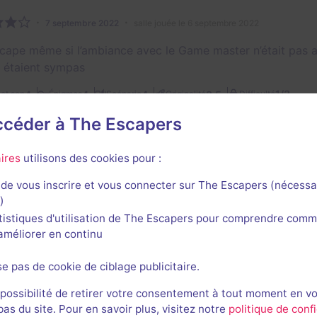
7 septembre 2022
salle jouée le 6 septembre 2022
cape même si l’ambiance avec le Game master n’était pas a
 étaient sympas
1/3
4
4
4
3,5
et son
Énigmes
Scénario
Originalité
Difficulté
accéder à The Escapers
e
ires
utilisons des cookies pour :
Florian Da
de vous inscrire et vous connecter sur The Escapers (nécessa
72
escapes réalisés
70
escapes notés
11
avis utiles
)
tistiques d'utilisation de The Escapers pour comprendre comm
11 septembre 2022
salle jouée le 6 septembre 2022
l'améliorer en continu
très réalistes et le thème était original. Les énigmes étaie
 c est une enseigne sans passionné. Les employés ne font ce
se pas de cookie de ciblage publicitaire.
 bas avec des intros en vidéo. Leur concept est original, les
 possibilité de retirer votre consentement à tout moment en v
spos tout le monde peut se greffer à votre session. Nous ét
s du site. Pour en savoir plus, visitez notre
politique de confi
tait donc encore 8 places pour de potentiels joueurs. pour ma