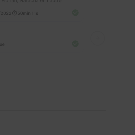
Florian, Natacha et 1 autre
/2022
50min 11s
nue