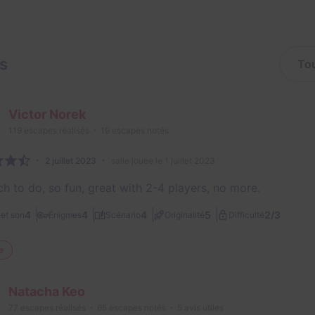
is
Victor Norek
119
escapes réalisés
19
escapes notés
2 juillet 2023
salle jouée le 1 juillet 2023
h to do, so fun, great with 2-4 players, no more.
2/3
4
4
4
5
et son
Énigmes
Scénario
Originalité
Difficulté
e
Natacha Keo
77
escapes réalisés
65
escapes notés
5
avis utiles