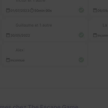
Victor et 1 autre
01/07/2023
50min 00s
06/09
Guillaume et 1 autre
La
30/05/2022
incon
Alex
inconnue
ames chez The Escape Game