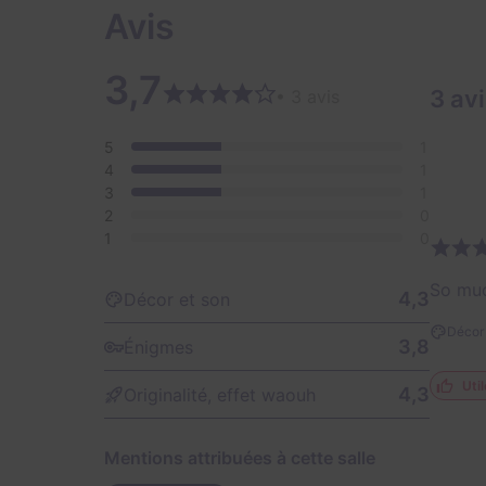
Avis
3,7
3 av
• 3 avis
5
1
4
1
3
1
2
0
1
0
So muc
4,3
Décor et son
Décor 
3,8
Énigmes
Util
4,3
Originalité, effet waouh
Mentions attribuées à cette salle