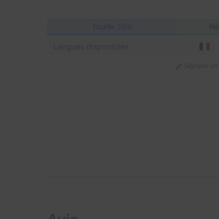
Fouille
39%
Ré
Langues disponibles
Signaler u