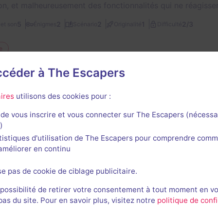
lon, et malheureusement des fonctionnalités qui ne réagisse
2/3
5
2
2
1
et son
Énigmes
Scénario
Originalité
Difficulté
e
accéder à The Escapers
Fabienne Deberne
304
escapes réalisés
192
escapes notés
1
avis utile
ires
utilisons des cookies pour :
29 juin 2025
salle jouée le 28 juin 2025
de vous inscrire et vous connecter sur The Escapers (nécessa
)
2/3
4
4
4
4
et son
Énigmes
Scénario
Originalité
Difficulté
tistiques d'utilisation de The Escapers pour comprendre comm
l'améliorer en continu
Cassandra M.
se pas de cookie de ciblage publicitaire.
140
escapes réalisés
87
escapes notés
1
avis utile
 possibilité de retirer votre consentement à tout moment en v
s du site. Pour en savoir plus, visitez notre
politique de confi
22 mars 2024
salle jouée le 21 mars 2024