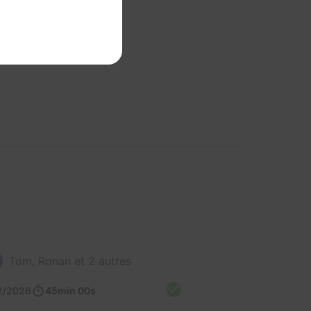
Tom, Ronan et 2 autres
2/2026
45min 00s