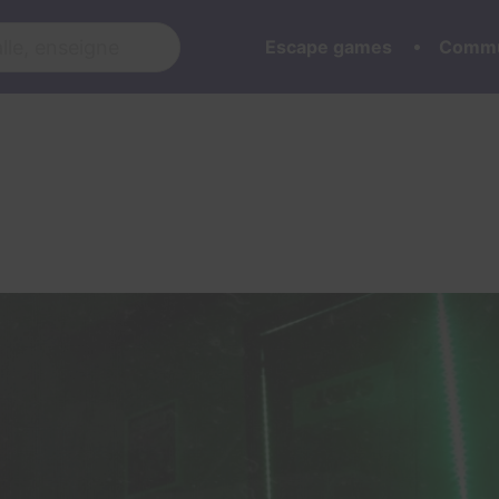
Escape games
Commu