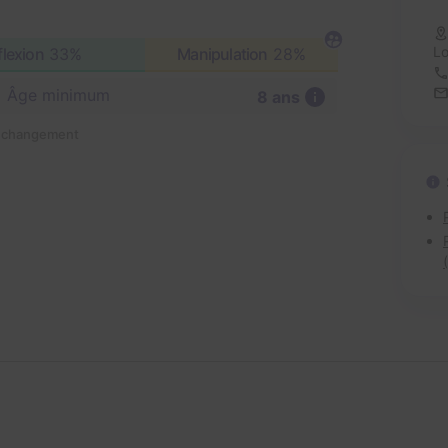
Lo
flexion
33%
Manipulation
28%
Âge minimum
8 ans
n changement