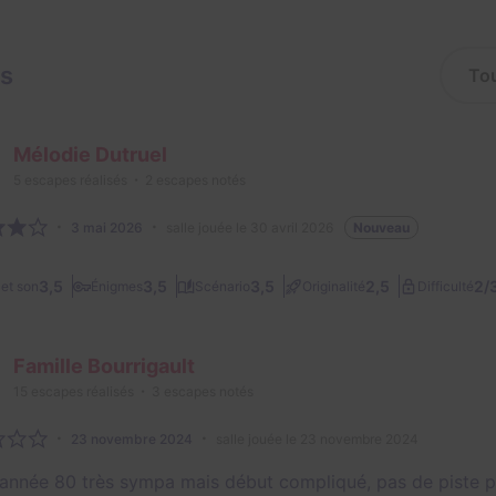
is
Mélodie Dutruel
5
escapes réalisés
2
escapes notés
3 mai 2026
salle jouée le 30 avril 2026
Nouveau
2/
3,5
3,5
3,5
2,5
et son
Énigmes
Scénario
Originalité
Difficulté
Famille Bourrigault
15
escapes réalisés
3
escapes notés
23 novembre 2024
salle jouée le 23 novembre 2024
année 80 très sympa mais début compliqué, pas de piste 