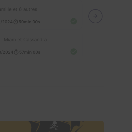
amille et 6 autres
1/2024
59min 00s
Miam et Cassandra
3/2024
57min 00s