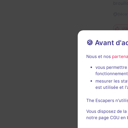
brouil
Décor 
Util
🍪 Avant d'
Nous et nos
partena
vous permettre 
fonctionnement
Décor 
mesurer les sta
est utilisée et 
The Escapers n'utili
Vous disposez de la
notre page CGU en ba