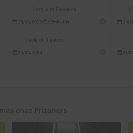
Coralie et Fabienne
F
28/06/2025
57min 40s
23/1
Maële et 3 autres
23/05/2024
21/0
mes chez Prizoners