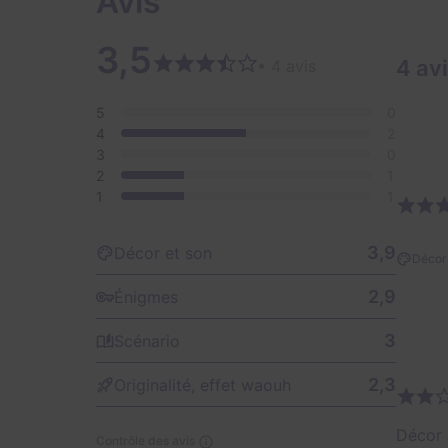
Avis
3,5
4 av
• 4 avis
5
0
4
2
3
0
2
1
1
1
3,9
Décor et son
Décor 
2,9
Énigmes
3
Scénario
2,3
Originalité, effet waouh
Décor 
Contrôle des avis