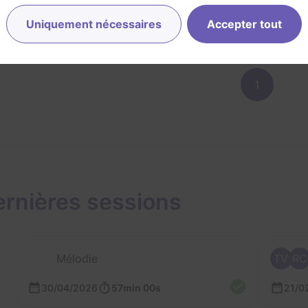
2/3
3
2
2,5
1,5
et son
Énigmes
Scénario
Originalité
Difficulté
Uniquement nécessaires
Accepter tout
1
rnières sessions
Mélodie
TV
RC
30/04/2026
57min 00s
21/0