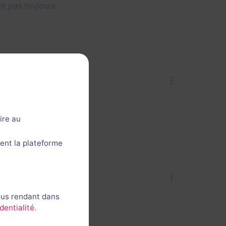
nt pas toujours.
ire au
ent la plateforme
ous rendant dans
dentialité
.