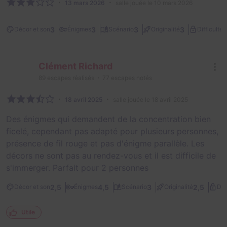
13 mars 2026
salle jouée le 10 mars 2026
2
3
3
3
3
Décor et son
Énigmes
Scénario
Originalité
Difficulté
Clément Richard
89
escapes réalisés
77
escapes notés
18 avril 2025
salle jouée le 18 avril 2025
Des énigmes qui demandent de la concentration bien
ficelé, cependant pas adapté pour plusieurs personnes,
présence de fil rouge et pas d'énigme parallèle. Les
décors ne sont pas au rendez-vous et il est difficile de
s'immerger. Parfait pour 2 personnes
2,5
4,5
3
2,5
Décor et son
Énigmes
Scénario
Originalité
Dif
Utile