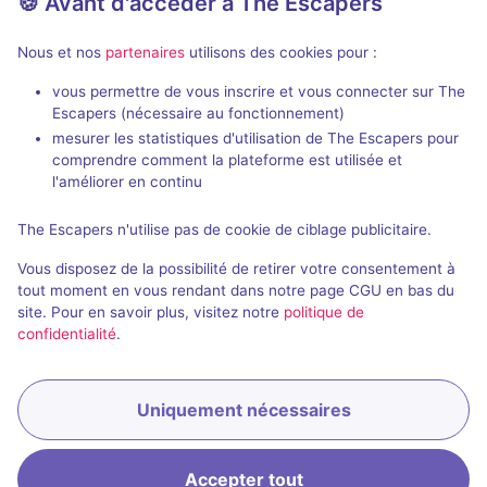
🍪 Avant d'accéder à The Escapers
Nous et nos
partenaires
utilisons des cookies pour :
vous permettre de vous inscrire et vous connecter sur The
Escapers (nécessaire au fonctionnement)
Les Éclaireurs de Sorvagën
La Noche de
mesurer les statistiques d'utilisation de The Escapers pour
comprendre comment la plateforme est utilisée et
Tadam Escape
- Nantes
Tadam Escape
l'améliorer en continu
4,9 / 5
62 avis
The Escapers n'utilise pas de cookie de ciblage publicitaire.
Au choix
2 - 6
2 - 6
Vous disposez de la possibilité de retirer votre consentement à
Fantastique
22€ - 40€
tout moment en vous rendant dans notre page CGU en bas du
site. Pour en savoir plus, visitez notre
politique de
confidentialité
.
Uniquement nécessaires
Réserver
Accepter tout