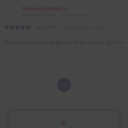
Fabienne Deberne
304
escapes réalisés
192
escapes notés
16 mai 2025
salle jouée le 16 mai 2025
2
5
5
5
5
Décor et son
Énigmes
Scénario
Originalité
Difficulté
1