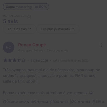
Game mastering
50 %
Contrôle des avis
5 avis
Ronan Coupé
RC
4
escapes réalisés
2
escapes notés
5 juillet 2026
salle jouée le 5 juillet 2026
Très sympas, pas mal d'aide nécessaire, beaucoup de
codes "classiques", impossible pour les PMR et une
salle de fin [ spoil ]...
Bonne expérience mais attention à vos genoux 😁
2,5
4
3
3
Décor et son
Énigmes
Scénario
Originalité
Difficult