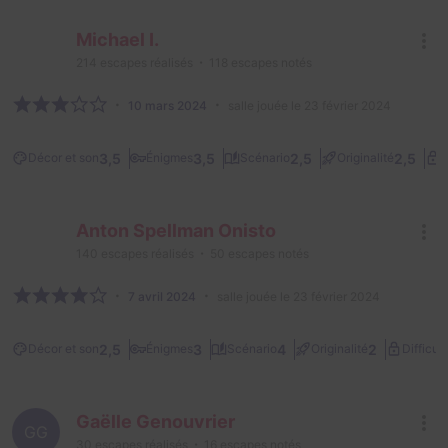
Michael I.
214
escapes réalisés
118
escapes notés
10 mars 2024
salle jouée le 23 février 2024
3,5
3,5
2,5
2,5
Décor et son
Énigmes
Scénario
Originalité
D
Anton Spellman Onisto
140
escapes réalisés
50
escapes notés
7 avril 2024
salle jouée le 23 février 2024
2,5
3
4
2
Décor et son
Énigmes
Scénario
Originalité
Difficult
Gaëlle Genouvrier
GG
30
escapes réalisés
16
escapes notés