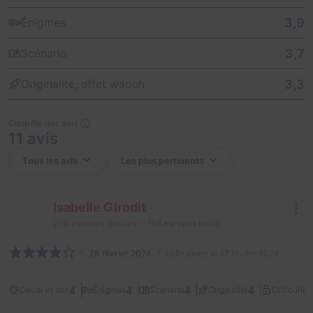
3,9
Énigmes
3,7
Scénario
3,3
Originalité, effet waouh
Contrôle des avis
11 avis
Isabelle Girodit
200
escapes réalisés
168
escapes notés
28 février 2024
salle jouée le 27 février 2024
2
4
4
4
4
Décor et son
Énigmes
Scénario
Originalité
Difficulté