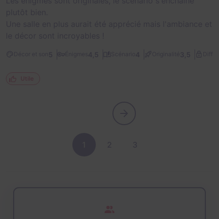
Les énigmes sont originales, le scénario s'enchaîne
plutôt bien.
Une salle en plus aurait été apprécié mais l'ambiance et
le décor sont incroyables !
5
4,5
4
3,5
Décor et son
Énigmes
Scénario
Originalité
Diffic
Utile
1
2
3