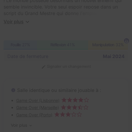
! Le monde possède désormais un nouvel ennemi qui
semble invincible. Votre seul espoir repose dans un
script du Grand Mestre qui donne l'emplacement de
l'Arme qui vaincra l'Hiver. Des représentants de toutes
Voir plus
les maisons ont trouvé une chambre secrète dans
Château Noir... Mais rien à l'intérieur! Cette salle
cacherait-elle d'autres secrets ?
Fouille
27%
Réflexion
41%
Manipulation
32%
Date de fermeture
Mai 2024
Signaler un changement
Salle identique ou similaire jouable à :
Game Over (Lisbonne)
Game Over (Marseille)
Game Over (Porto)
Voir plus