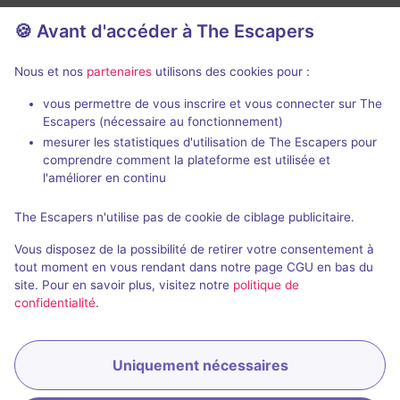
🍪 Avant d'accéder à The Escapers
Nous et nos
partenaires
utilisons des cookies pour :
90 min
vous permettre de vous inscrire et vous connecter sur The
Escapers (nécessaire au fonctionnement)
Alex is missing - La Disparition du Geek
La Cabane da
mesurer les statistiques d'utilisation de The Escapers pour
Prisme Escape
comprendre comment la plateforme est utilisée et
Prisme Escape
- Nancy
l'améliorer en continu
4,9 / 5
213 avis
2 - 6
The Escapers n'utilise pas de cookie de ciblage publicitaire.
2 - 6
Intermédiaire
Vous disposez de la possibilité de retirer votre consentement à
Enquête / Mystère, Série / Film / Roman
30€ - 60€
tout moment en vous rendant dans notre page CGU en bas du
site. Pour en savoir plus, visitez notre
politique de
confidentialité
.
Uniquement nécessaires