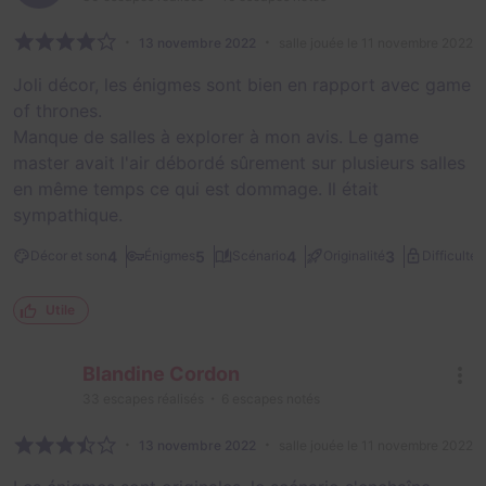
13 novembre 2022
salle jouée le 11 novembre 2022
Joli décor, les énigmes sont bien en rapport avec game
of thrones.
Manque de salles à explorer à mon avis. Le game
master avait l'air débordé sûrement sur plusieurs salles
en même temps ce qui est dommage. Il était
sympathique.
2
4
5
4
3
Décor et son
Énigmes
Scénario
Originalité
Difficulté
Utile
Blandine Cordon
33
escapes réalisés
6
escapes notés
13 novembre 2022
salle jouée le 11 novembre 2022