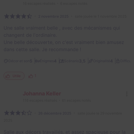
16
escapes réalisés
6
escapes notés
2 novembre 2025
salle jouée le 1 novembre 2025
Une salle vraiment belle , avec des mécanismes qui
changent de l'ordinaire.
Une belle découverte, on c'est vraiment bien amusez
dans cette salle. Je recommande !
5
4
3,5
4
Décor et son
Énigmes
Scénario
Originalité
Difficult
1
Utile
Johanna Keller
116
escapes réalisés
61
escapes notés
26 décembre 2025
salle jouée le 29 novembre
2025
Salle aux décors travaillés, et assez spacieuse pour la