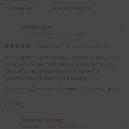
Iris Barroyer
62
escapes réalisés
43
escapes notés
24 mars 2026
salle jouée le 24 mars 2026
On a vraiment beaucoup aimé l'ambiance, les décors.
Les énigmes étaient très bien et le concept au top.
L'accueil super sympathique franchement je
recommande totalement cet enseigne
2
5
5
5
5
Décor et son
Énigmes
Scénario
Originalité
Difficulté
Utile
Frederic Gonnet
70
escapes réalisés
61
escapes notés