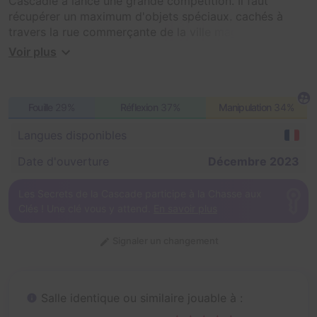
Cascadie a lancé une grande compétition. Il faut
récupérer un maximum d'objets spéciaux, cachés à
travers la rue commerçante de la ville magique. Le
trésor final rapportera beaucoup de points à l'équipe,
Voir plus
mais il y a également d'autres objets à trouver pour
départager les équipes les plus rapides de l'école !
Tous les élèves sont déjà en pleine recherche.
Fouille
29%
Réflexion
37%
Manipulation
34%
Malheureusement, vous êtes victime d'un mauvais sort
et vous voilà enfermés dans un grenier. Pour avoir une
Langues disponibles
chance de participer et gagner, il faut d'abord réussir à
vous échapper. Il faudra ensuite retrouver un maximum
Date d'ouverture
Décembre 2023
d'objets pour sortir vainqueur de la compétition !
Les Secrets de la Cascade participe à la Chasse aux
Clés ! Une clé vous y attend.
En savoir plus
Signaler un changement
Salle identique ou similaire jouable à :