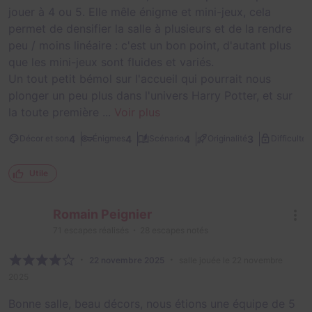
jouer à 4 ou 5. Elle mêle énigme et mini-jeux, cela
permet de densifier la salle à plusieurs et de la rendre
peu / moins linéaire : c'est un bon point, d'autant plus
que les mini-jeux sont fluides et variés.
Un tout petit bémol sur l'accueil qui pourrait nous
plonger un peu plus dans l'univers Harry Potter, et sur
la toute première ...
Voir plus
2
4
4
4
3
Décor et son
Énigmes
Scénario
Originalité
Difficulté
Utile
Romain Peignier
71
escapes réalisés
28
escapes notés
22 novembre 2025
salle jouée le 22 novembre
2025
Bonne salle, beau décors, nous étions une équipe de 5