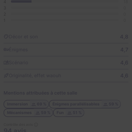
4
18
3
0
2
0
1
0
4,8
Décor et son
4,7
Énigmes
4,6
Scénario
4,6
Originalité, effet waouh
Mentions attribuées à cette salle
Immersion
69 %
Énigmes parallélisables
59 %
Mécanismes
59 %
Fun
51 %
Contrôle des avis
94 avis