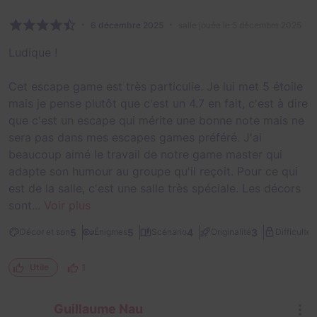
6 décembre 2025
salle jouée le 5 décembre 2025
Ludique !
Cet escape game est très particulie. Je lui met 5 étoile
mais je pense plutôt que c'est un 4.7 en fait, c'est à dire
que c'est un escape qui mérite une bonne note mais ne
sera pas dans mes escapes games préféré. J'ai
beaucoup aimé le travail de notre game master qui
adapte son humour au groupe qu'il reçoit. Pour ce qui
est de la salle, c'est une salle très spéciale. Les décors
sont...
Voir plus
3
5
5
4
3
Décor et son
Énigmes
Scénario
Originalité
Difficulté
1
Utile
Guillaume Nau