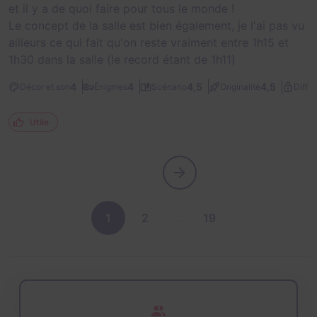
et il y a de quoi faire pour tous le monde !
Le concept de la salle est bien également, je l'ai pas vu
ailleurs ce qui fait qu'on reste vraiment entre 1h15 et
1h30 dans la salle (le record étant de 1h11)
4
4
4,5
4,5
Décor et son
Énigmes
Scénario
Originalité
Diffic
Utile
1
2
…
19