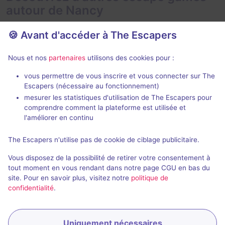
autour de Nancy
🍪 Avant d'accéder à The Escapers
Nous et nos
partenaires
utilisons des cookies pour :
90 min
vous permettre de vous inscrire et vous connecter sur The
Escapers (nécessaire au fonctionnement)
Alex is missing - La Disparition du Geek
La Cabane da
mesurer les statistiques d'utilisation de The Escapers pour
Prisme Escape
comprendre comment la plateforme est utilisée et
Prisme Escape
- Nancy
l'améliorer en continu
4,9 / 5
213 avis
2 - 6
The Escapers n'utilise pas de cookie de ciblage publicitaire.
2 - 6
Intermédiaire
Vous disposez de la possibilité de retirer votre consentement à
Enquête / Mystère, Série / Film / Roman
30€ - 60€
tout moment en vous rendant dans notre page CGU en bas du
site. Pour en savoir plus, visitez notre
politique de
confidentialité
.
Uniquement nécessaires