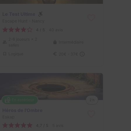
Le Test Ultime
Escape Hunt
- Nancy
4 / 5
40 avis
2-6 joueurs
× 2
Intermédiaire
salles
Logique
20€ - 37€
En extérieur
2 h
Héros de l'Ombre
Eskap
4,7 / 5
5 avis