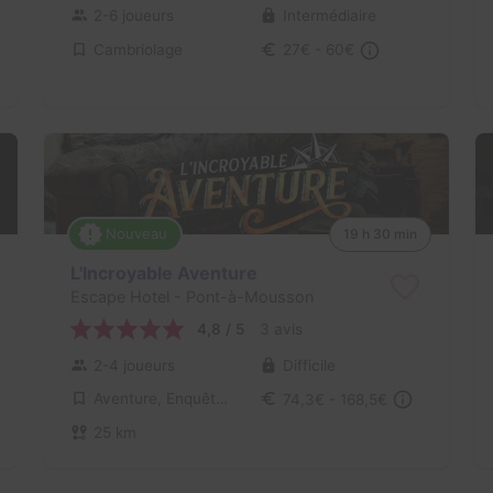
2-6 joueurs
Intermédiaire
Cambriolage
27€ - 60€
Nouveau
19 h 30 min
L'Incroyable Aventure
Escape Hotel
- Pont-à-Mousson
4,8 / 5
3 avis
2-4 joueurs
Difficile
Aventure, Enquête / Mystère
74,3€ - 168,5€
25 km