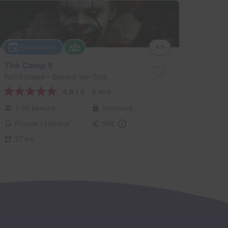
Évènement
4 h
The Camp V
Fort Escape
- Blénod-lès-Toul
4,6 / 5
4 avis
1-50 joueurs
Inconnue
Frisson / Horreur
95€
27 km