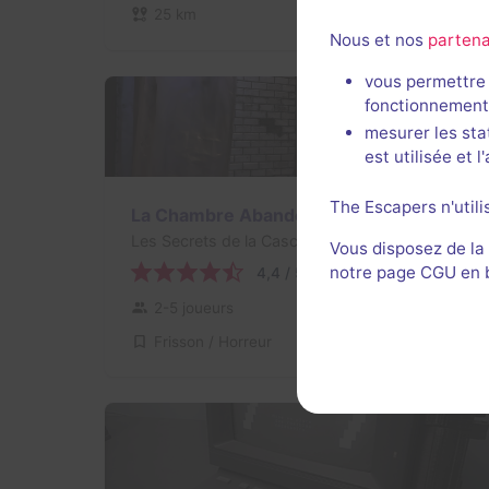
25 km
Nous et nos
partena
vous permettre 
fonctionnement
mesurer les sta
est utilisée et 
The Escapers n'utili
La Chambre Abandonnée
Les Secrets de la Cascade
- Laxou
Vous disposez de la
notre page CGU en ba
4,4 / 5
27 avis
2-5 joueurs
Intermédiaire
Frisson / Horreur
27€ - 40€