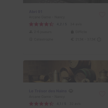
Abri 91
Arcane Game
- Nancy
4,2 / 5
34 avis
2-6 joueurs
Difficile
Catastrophe
21,5€ - 37,5€
Le Trésor des Nains
Arcane Game
- Nancy
4,1 / 5
32 avis