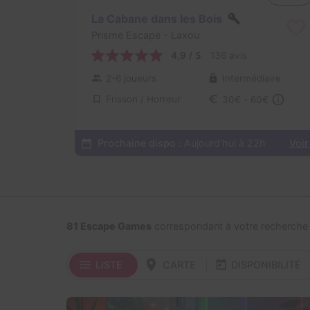
La Cabane dans les Bois
Prisme Escape
- Laxou
4,9 / 5
136 avis
2-6 joueurs
Intermédiaire
Frisson / Horreur
30€ - 60€
Prochaine dispo :
Aujourd'hui à 22h
Voir
81 Escape Games
correspondant à votre recherche
LISTE
CARTE
DISPONIBILITÉ