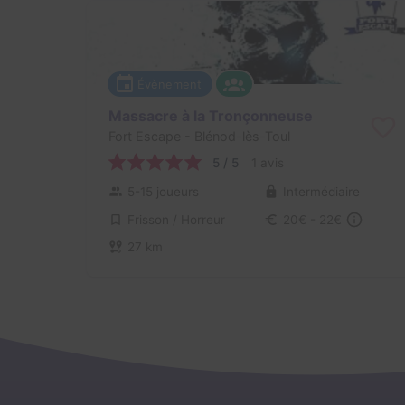
Évènement
Massacre à la Tronçonneuse
Fort Escape
- Blénod-lès-Toul
5 / 5
1 avis
5-15 joueurs
Intermédiaire
Frisson / Horreur
20€ - 22€
27 km