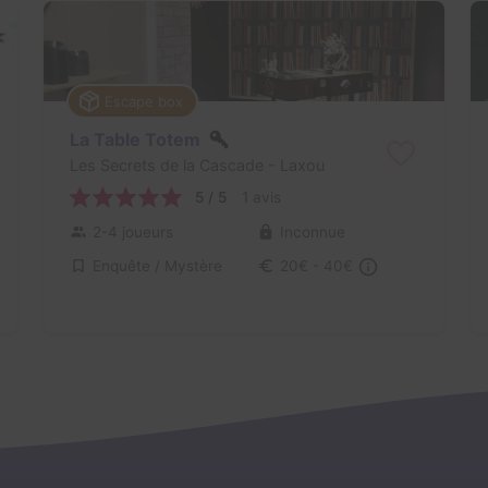
Escape box
La Table Totem
Les Secrets de la Cascade
- Laxou
5 / 5
1 avis
2-4 joueurs
Inconnue
Enquête / Mystère
20€ - 40€