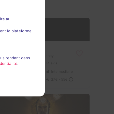
ire au
ent la plateforme
Amy
Closed Escape Game
- Nancy
ous rendant dans
4,6 / 5
14 avis
dentialité
.
2-6 joueurs
Intermédiaire
Frisson / Horreur
27€ - 55€