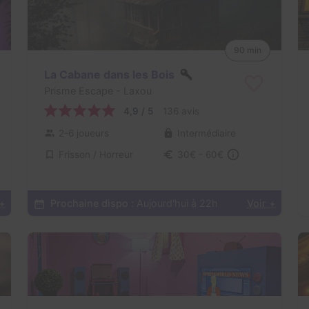
90 min
La Cabane dans les Bois
Prisme Escape
- Laxou
4,9 / 5
136 avis
2-6 joueurs
Intermédiaire
Frisson / Horreur
30€ - 60€
 +
Prochaine dispo :
Aujourd'hui à 22h
Voir +