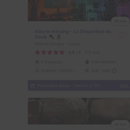
90 min
Alex is missing - La Disparition du
Geek
Prisme Escape
- Laxou
4,9 / 5
213 avis
2-6 joueurs
Intermédiaire
Enquête / Mystère, Série / Film / Roman
30€ - 60€
Prochaine dispo :
Demain à 10h
Voir
90 min