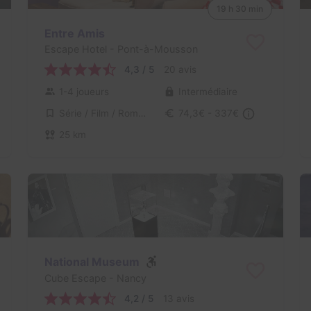
19 h 30 min
Entre Amis
Escape Hotel
- Pont-à-Mousson
4,3 / 5
20 avis
1-4 joueurs
Intermédiaire
Série / Film / Roman
74,3€ - 337€
25 km
National Museum
Cube Escape
- Nancy
4,2 / 5
13 avis