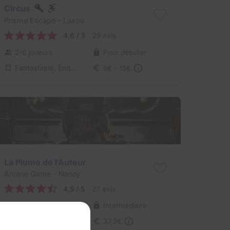
Circus
Prisme Escape
- Laxou
4,6 / 5
29 avis
2-6 joueurs
Pour débuter
Fantastique, Enquête / Mystère
5€ - 15€
La Plume de l'Auteur
Arcane Game
- Nancy
4,5 / 5
27 avis
2 joueurs
Intermédiaire
Fantastique
37,5€