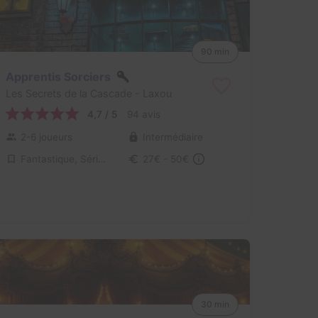
90 min
Apprentis Sorciers
Les Secrets de la Cascade
- Laxou
4,7 / 5
94 avis
2-6 joueurs
Intermédiaire
Fantastique, Série / Film / Roman
27€ - 50€
30 min