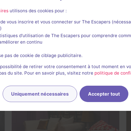
ires
utilisons des cookies pour :
de vous inscrire et vous connecter sur The Escapers (nécessa
)
tistiques d'utilisation de The Escapers pour comprendre comm
l'améliorer en continu
se pas de cookie de ciblage publicitaire.
Sauvez la Chocolaterie
Escape Hunt
- Nancy
 possibilité de retirer votre consentement à tout moment en v
4,3 / 5
31 avis
s du site. Pour en savoir plus, visitez notre
politique de confi
2-5 joueurs
Intermédiaire
Catastrophe
21€ - 37€
Uniquement nécessaires
Accepter tout