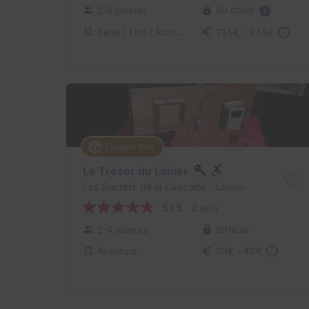
Au choix
2-6 joueurs
Série / Film / Roman
21,5€ - 37,5€
Escape box
Le Trésor du Limier
Les Secrets de la Cascade
- Laxou
5 / 5
2 avis
2-4 joueurs
Difficile
Aventure
20€ - 40€