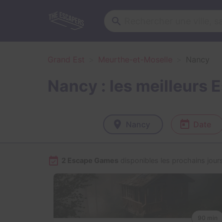
Grand Est
Meurthe-et-Moselle
Nancy
Nancy : les meilleurs
Nancy
Date
2 Escape Games
disponibles les prochains jour
90 min