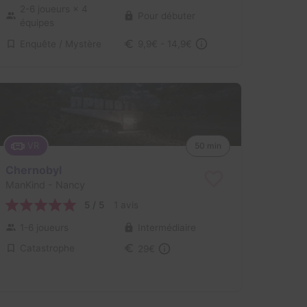
2-6 joueurs
× 4
Pour débuter
équipes
Enquête / Mystère
9,9€ - 14,9€
VR
50 min
Chernobyl
ManKind
- Nancy
5 / 5
1 avis
1-6 joueurs
Intermédiaire
Catastrophe
29€