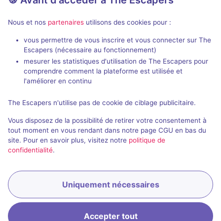
Nous et nos
partenaires
utilisons des cookies pour :
vous permettre de vous inscrire et vous connecter sur The
Escapers (nécessaire au fonctionnement)
Pepelats
Bootlegers 
mesurer les statistiques d'utilisation de The Escapers pour
Cubiculum
- Moscou
Quest Reality
-
comprendre comment la plateforme est utilisée et
4,3 / 5
5 avis
l'améliorer en continu
2 - 4
Intermédiaire
1 - 4
The Escapers n'utilise pas de cookie de ciblage publicitaire.
1250₽ - 2500₽
Science-Fiction
Vous disposez de la possibilité de retirer votre consentement à
tout moment en vous rendant dans notre page CGU en bas du
site. Pour en savoir plus, visitez notre
politique de
confidentialité
.
Uniquement nécessaires
Accepter tout