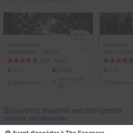
90 min
GhostHunters
Obsession
Claustrophobia
- Moscou
Claustrophobi
5 / 5
4 avis
2 - 5
Difficile
1 - 6
700₽ - 3500₽
Série / Film / Roman
Découvrez d'autres escape games
autour de Moscou
🍪 Avant d'accéder à The Escapers