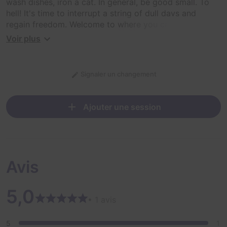
wash dishes, iron a cat. In general, be good small. To
hell! It's time to interrupt a string of dull days and
regain freedom. Welcome to where you can relax from
the pressure of the rules and just be a bad kid, going to
Voir plus
all the worst ... if you have time.
Signaler un changement
Ajouter une session
Avis
5,0
• 1 avis
5
1