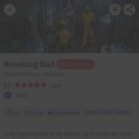
Breaking Bad
Salle fermée
Claustrophobia
- Moscou
5,0
1 avis
1 test
Série / Film / Roman
2-4
60 min
Intermédiaire
They say you need to be decent, go to work, go home,