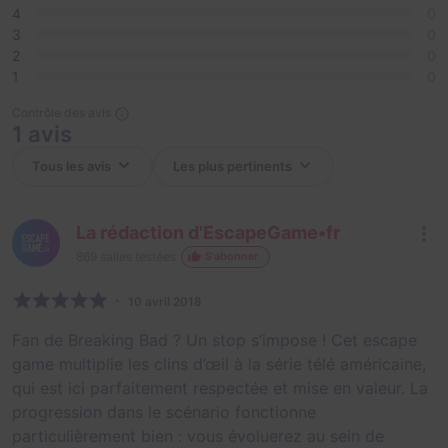
4
0
3
0
2
0
1
0
Contrôle des avis
1 avis
La rédaction d'EscapeGame•fr
869
salles testées
S'abonner
10 avril 2018
Fan de Breaking Bad ? Un stop s’impose ! Cet escape
game multiplie les clins d’œil à la série télé américaine,
qui est ici parfaitement respectée et mise en valeur. La
progression dans le scénario fonctionne
particulièrement bien : vous évoluerez au sein de