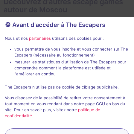
Découvrez d'autres escape games
autour de Moscou
🍪 Avant d'accéder à The Escapers
Nous et nos
partenaires
utilisons des cookies pour :
vous permettre de vous inscrire et vous connecter sur The
Escapers (nécessaire au fonctionnement)
Obsession
GhostHunte
mesurer les statistiques d'utilisation de The Escapers pour
Claustrophobia
- Moscou
Claustrophobi
comprendre comment la plateforme est utilisée et
5 / 5
4 avis
l'améliorer en continu
1 - 6
Inconnue
2 - 5
The Escapers n'utilise pas de cookie de ciblage publicitaire.
916,7₽ - 6500₽
Frisson / Horreur
Vous disposez de la possibilité de retirer votre consentement à
tout moment en vous rendant dans notre page CGU en bas du
site. Pour en savoir plus, visitez notre
politique de
confidentialité
.