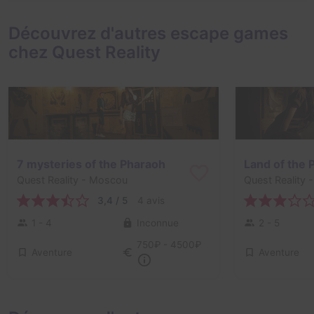
Découvrez d'autres escape games
chez Quest Reality
7 mysteries of the Pharaoh
Land of the 
Quest Reality
- Moscou
Quest Reality
-
3,4 / 5
4 avis
1 - 4
Inconnue
2 - 5
750₽ - 4500₽
Aventure
Aventure