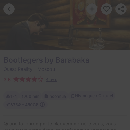
Bootlegers by Barabaka
Quest Reality
- Moscou
3,6
4 avis
Historique / Culturel
1-4
60 min
Inconnue
875₽ - 4500₽
Quand la lourde porte claquera derrière vous, vous
vous retrouverez dans les profondeurs sombres de