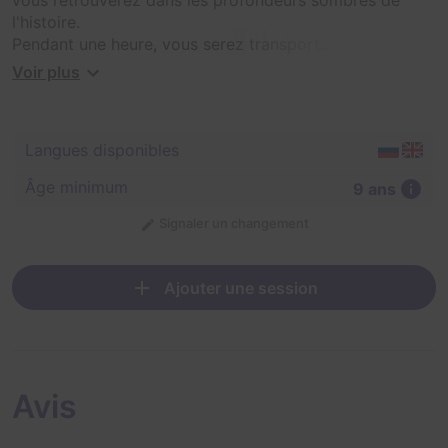
l'histoire.
Pendant une heure, vous serez transporté vers l'Union
soviétique du cinéma privé. Vous pourrez profiter
Voir plus
pleinement de l'atmosphère de cette époque, résoudre
des énigmes et répondre à la demande du grand
inventeur Fedor Kulyabin de l'Institut de recherche de la
Langues disponibles
FIGA (Institut de recherche pour les tests physiques et
les anomalies mondiales).
Âge minimum
9 ans
Signaler un changement
Ajouter une session
Avis