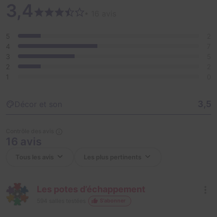
3,4
• 16 avis
5
2
4
7
3
5
2
2
1
0
3,5
Décor et son
Contrôle des avis
16 avis
Les potes d’échappement
594
salles testées
S'abonner