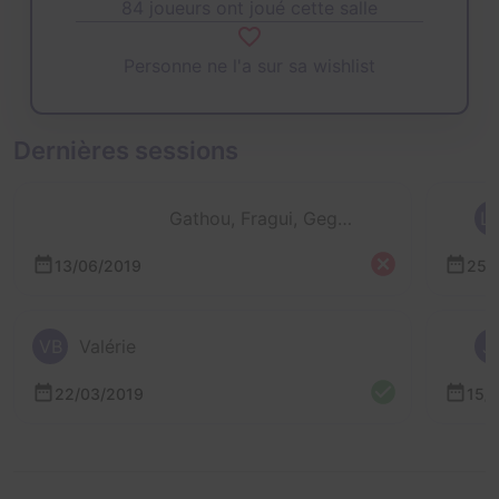
84 joueurs ont joué cette salle
Personne ne l'a sur sa wishlist
Dernières sessions
Gathou, Fragui, Gege et L'orga
L
13/06/2019
25/
VB
Valérie
J
22/03/2019
15/