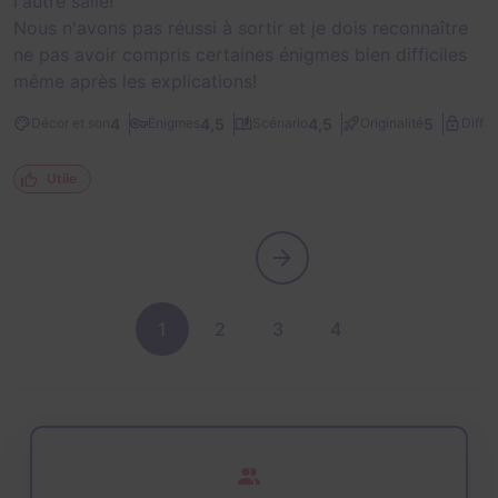
l'autre salle!
Nous n'avons pas réussi à sortir et je dois reconnaître
ne pas avoir compris certaines énigmes bien difficiles
même après les explications!
4
4,5
4,5
5
Décor et son
Énigmes
Scénario
Originalité
Diffic
Utile
1
2
3
4