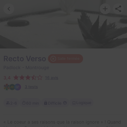
Recto Verso
Salle fermée
Padlock
- Montrouge
3,4
16 avis
3 tests
Logique
2-6
60 min
Difficile
« Le coeur a ses raisons que la raison ignore » ! Quand