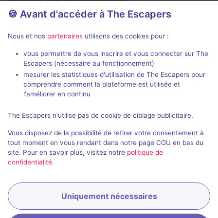
🍪 Avant d'accéder à The Escapers
Nous et nos
partenaires
utilisons des cookies pour :
vous permettre de vous inscrire et vous connecter sur The
90 min
Escapers (nécessaire au fonctionnement)
mesurer les statistiques d'utilisation de The Escapers pour
The Prime Artifact
404 : The E
comprendre comment la plateforme est utilisée et
Artifact Escape Game
- Clichy
Artifact Esca
l'améliorer en continu
5 / 5
310 avis
The Escapers n'utilise pas de cookie de ciblage publicitaire.
2 - 4
Intermédiaire
2 - 4
Vous disposez de la possibilité de retirer votre consentement à
Aventure
45€ - 70€
tout moment en vous rendant dans notre page CGU en bas du
site. Pour en savoir plus, visitez notre
politique de
confidentialité
.
Uniquement nécessaires