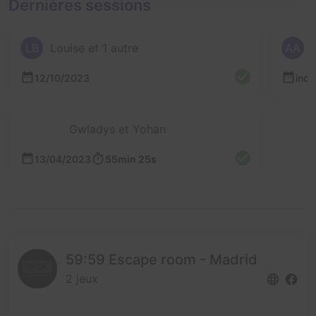
Dernières sessions
LB
Louise et 1 autre
AA
12/10/2023
inc
Gwladys et Yohan
13/04/2023
55min 25s
59:59 Escape room - Madrid
2 jeux