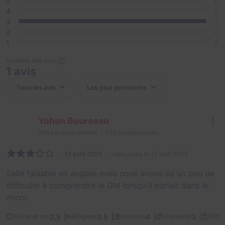
5
0
4
0
3
1
2
0
1
0
Contrôle des avis
1 avis
Yohan Bourseau
246
escapes réalisés
139
escapes notés
13 avril 2023
salle jouée le 13 avril 2023
Salle faisable en anglais mais nous avons eu un peu de
difficulté à comprendre le GM lorsqu'il parlait dans le
micro
2,5
3,5
4
3
Décor et son
Énigmes
Scénario
Originalité
Diffic