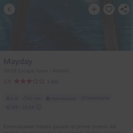
Mayday
59:59 Escape room
- Madrid
3,0
1 avis
Catastrophe
2-6
60 min
Intermédiaire
16€ - 28,5€
Enhorabuena! Habéis ganado el primer premio del
sorteo: un crucero de lujo a Hawaii. Venid a recoger