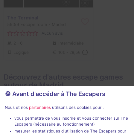
The Terminal
59:59 Escape room
- Madrid
Aucun avis
2 - 6
Intermédiaire
Logique
16€ - 28,5€
Découvrez d'autres escape games
autour de Madrid
🍪 Avant d'accéder à The Escapers
Nous et nos
partenaires
utilisons des cookies pour :
vous permettre de vous inscrire et vous connecter sur The
2 h 30 min
Escapers (nécessaire au fonctionnement)
mesurer les statistiques d'utilisation de The Escapers pour
Magic Universe
Bites Motel