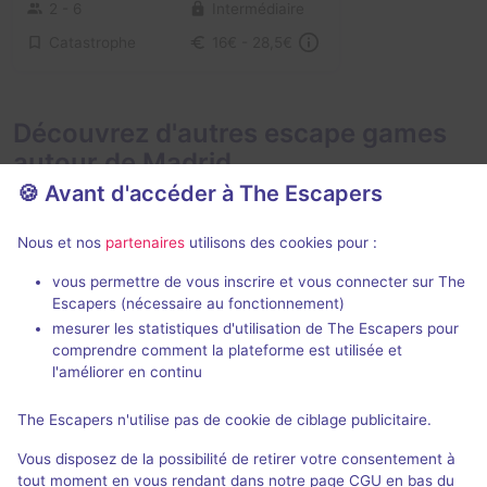
2 - 6
Intermédiaire
Catastrophe
16€ - 28,5€
Découvrez d'autres escape games
autour de Madrid
🍪 Avant d'accéder à The Escapers
Nous et nos
partenaires
utilisons des cookies pour :
vous permettre de vous inscrire et vous connecter sur The
2 h 30 min
Escapers (nécessaire au fonctionnement)
mesurer les statistiques d'utilisation de The Escapers pour
Magic Universe
Bites Motel
comprendre comment la plateforme est utilisée et
Madland
- Madrid
Bite The Fly
- 
l'améliorer en continu
5 / 5
25 avis
The Escapers n'utilise pas de cookie de ciblage publicitaire.
2 - 8
Intermédiaire
2 - 8
Vous disposez de la possibilité de retirer votre consentement à
Fantastique
55€ - 140€
tout moment en vous rendant dans notre page CGU en bas du