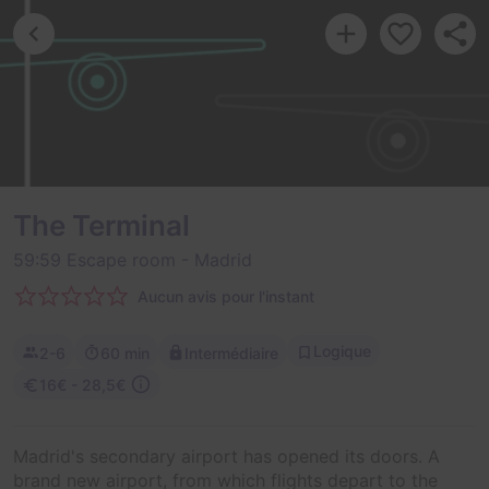
The Terminal
59:59 Escape room
- Madrid
Aucun avis pour l'instant
Logique
2-6
60 min
Intermédiaire
16€ - 28,5€
Madrid's secondary airport has opened its doors. A
brand new airport, from which flights depart to the