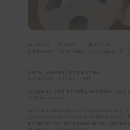
Capacité
Durée
Difficulté
H
2-6 joueurs
60 minutes
Intermédiaire
Genre : Aventure | Indiana Jones
Destination : Autriche – 1941
Voyageurs, voici le briefing de mission. Vous
de Herman Sörgel.
Anomalie Identifiée : Les Allemands se sont la
gigantesque afin d'assécher la Méditerranée. 
empêcher ! Fouillez le passé de cet ingénieu
Atlantropa a pu voir le jour.