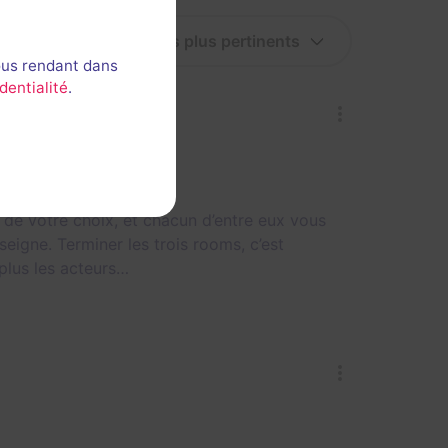
ous rendant dans
dentialité
.
 de votre choix, et chacun d’entre eux vous
seigne. Terminer les trois rooms, c’est
 plus les acteurs…