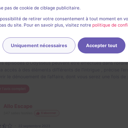
se pas de cookie de ciblage publicitaire.
vis
 possibilité de retirer votre consentement à tout moment en v
s du site. Pour en savoir plus, visitez notre
politique de confi
La rédaction d'EscapeGame•fr
869
salles testées
S'abonner
Uniquement nécessaires
Accepter tout
1 février 2024
ois épisodes d’Odysseus peuvent être effectués dans l’ordre
 accès à des éléments différents de l’intrigue , précise l’en
rir le dénouement de l’affaire, dont vous serez une fois de
r l'avis complet
Allo Escape
347
salles testées
S'abonner
22 septembre 2023