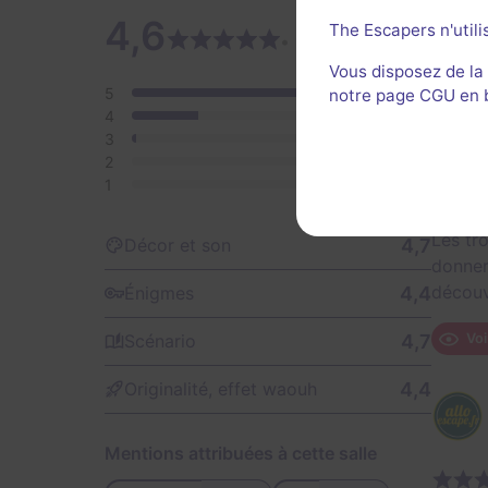
4,6
The Escapers n'utili
111 a
• 111 avis
Vous disposez de la
5
81
notre page CGU en ba
4
28
3
2
2
0
1
0
Les tr
4,7
Décor et son
donnera
découv
4,4
Énigmes
4,7
Voi
Scénario
4,4
Originalité, effet waouh
Mentions attribuées à cette salle