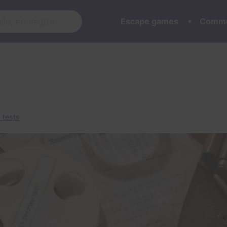
Escape games
Commu
 tests