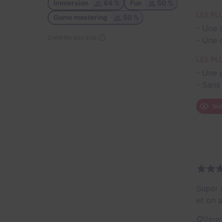
Immersion
64 %
Fun
50 %
LES PLU
Game mastering
50 %
- Une 
Contrôle des avis
- Une 
LES PL
- Une 
- Sans
Voi
Super 
et on a
Décor 