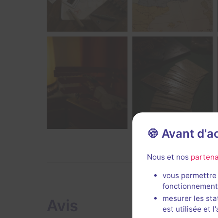
🍪 Avant d'
Nous et nos
partena
vous permettre 
fonctionnement
mesurer les sta
Avis
est utilisée et 