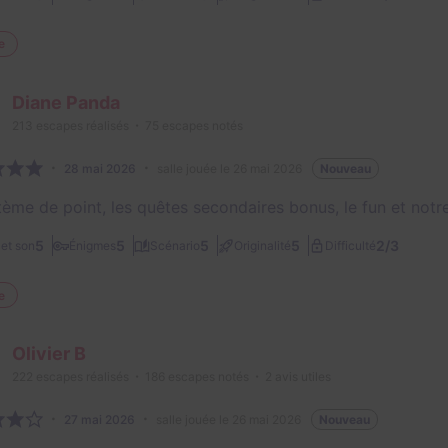
e
Diane Panda
213
escapes réalisés
75
escapes notés
28 mai 2026
salle jouée le 26 mai 2026
Nouveau
ème de point, les quêtes secondaires bonus, le fun et notre 
2/3
5
5
5
5
et son
Énigmes
Scénario
Originalité
Difficulté
e
Olivier B
222
escapes réalisés
186
escapes notés
2
avis utiles
27 mai 2026
salle jouée le 26 mai 2026
Nouveau