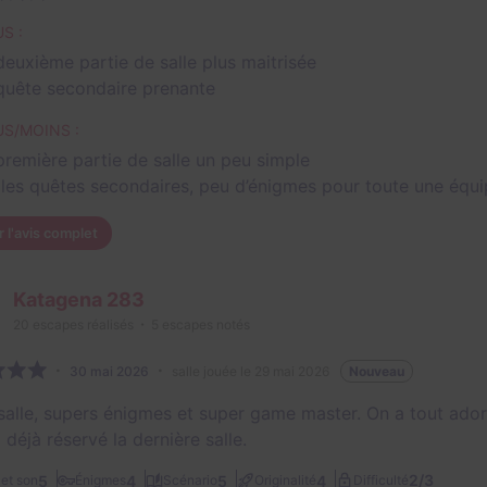
S :
deuxième partie de salle plus maitrisée
quête secondaire prenante
US/MOINS :
première partie de salle un peu simple
 les quêtes secondaires, peu d’énigmes pour toute une équ
r l'avis complet
Katagena 283
20
escapes réalisés
5
escapes notés
30 mai 2026
salle jouée le 29 mai 2026
Nouveau
salle, supers énigmes et super game master. On a tout ador
 déjà réservé la dernière salle.
2/3
5
4
5
4
et son
Énigmes
Scénario
Originalité
Difficulté