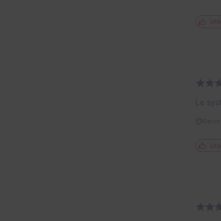
Util
Le syst
Décor 
Util