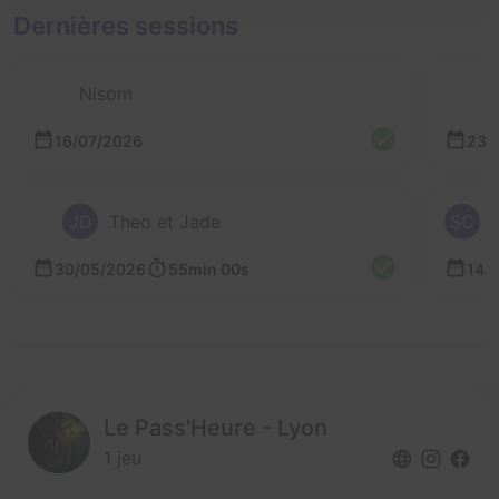
Dernières sessions
Nisom
16/07/2026
23/
JD
Theo et Jade
SC
30/05/2026
55min 00s
14/
Le Pass'Heure - Lyon
1 jeu