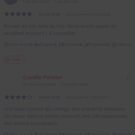
1
escape réalisé
1
escape noté
20 mai 2026
salle jouée le 14 mai 2026
Accueil au top salle au top. Nous avons passé un
excellent moment ! A conseiller.
2
5
5
5
5
Décor et son
Énigmes
Scénario
Originalité
Difficulté
Utile
Coralie Petelet
63
escapes réalisés
9
escapes notés
14 mai 2026
salle jouée le 3 mai 2026
Une belle histoire qui change des scénarios habituels.
Un retour dans le temps immersif, une GM passionnée,
des décors surprenants.
2
4
4
5
4
Décor et son
Énigmes
Scénario
Originalité
Difficulté