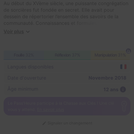
Au début du XVème siècle, une puissante congrégation
de sorcières fut fondée en secret. Elle avait pour
dessein de répertorier l’ensemble des savoirs de la
communauté. Connaissances et formules furent
conservées cachées dans un mystérieux grimoire. Pour
Voir plus
éviter que le précieux recueil finisse dans de mauvaises
mains, il fut confié à une des plus anciennes de la
Congrégation. Cette sorcière, appelée Nahema,
Fouille
32%
Réflexion
37%
Manipulation
31%
exerçait le jour le métier d’apothicaire. Face à
l’abominable chasse aux sorcières qui faisait rage à
Langues disponibles
cette époque, Nahema établit un refuge, accessible au
sein de sa petite échoppe qu’elle tenait au cœur d’un
Date d'ouverture
Novembre 2018
quartier animé d’artisans.
Âge minimum
12 ans
Il est temps pour vous aujourd’hui de révéler le mystère
de la Congrégation et ainsi dévoiler ce que les
Le Pass'Heure participe à la Chasse aux Clés ! Une clé
sorcières ont dissimulé durant des siècles...
vous y attend.
En savoir plus
Signaler un changement