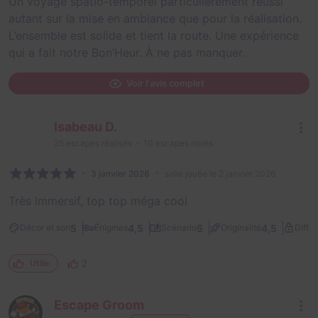
Un voyage spatio-temporel particulièrement réussi
autant sur la mise en ambiance que pour la réalisation.
L’ensemble est solide et tient la route. Une expérience
qui a fait notre Bon’Heur. À ne pas manquer.
Voir l'avis complet
Isabeau D.
25
escapes réalisés
10
escapes notés
3 janvier 2026
salle jouée le 2 janvier 2026
Très immersif, top top méga cool
5
4,5
5
4,5
Décor et son
Énigmes
Scénario
Originalité
Diffic
2
Utile
Escape Groom