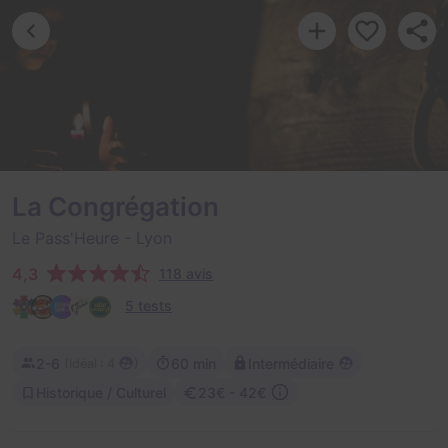
La Congrégation
Le Pass'Heure
- Lyon
4,3
118 avis
5 tests
2-6
60 min
Intermédiaire
(
)
Idéal : 4
Historique / Culturel
23€ - 42€