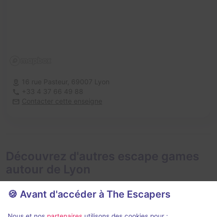
16 rue Pasteur,
69007 Lyon
+33 4 37 66 49 88
Contacter cette enseigne
Découvrez d'autres escape games
autour de Lyon
🍪 Avant d'accéder à The Escapers
Nous et nos
partenaires
utilisons des cookies pour :