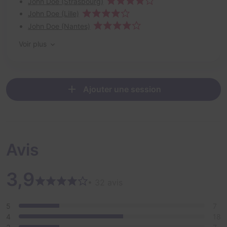
John Doe (Strasbourg)
John Doe (Lille)
John Doe (Nantes)
Voir plus
Ajouter une session
Avis
3,9
• 32 avis
5
7
4
18