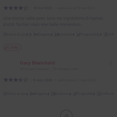
19 mai 2025
salle jouée le 19 mai 2025
Une bonne salle avec tous les ingrédients.Enigmes
plutôt faciles mais une belle immersion.
4,5
4
4
3,5
Décor et son
Énigmes
Scénario
Originalité
Diffic
Utile
Gary Blanchard
56
escapes réalisés
24
escapes notés
8 mars 2026
salle jouée le 7 mars 2026
1
4
4
4
4
Décor et son
Énigmes
Scénario
Originalité
Difficulté