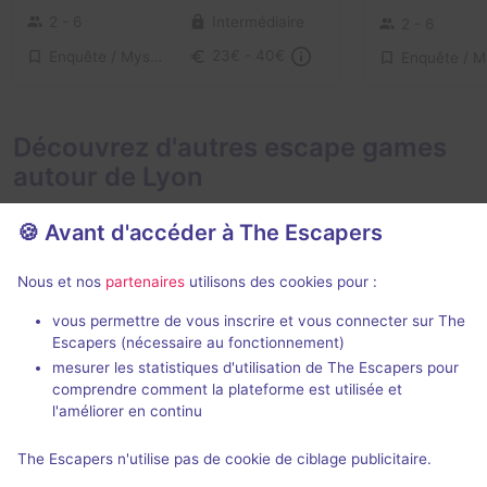
2 - 6
Intermédiaire
2 - 6
Enquête / Mystère
23€ - 40€
Découvrez d'autres escape games
autour de Lyon
🍪 Avant d'accéder à The Escapers
Nous et nos
partenaires
utilisons des cookies pour :
75 min
vous permettre de vous inscrire et vous connecter sur The
Escapers (nécessaire au fonctionnement)
La Chambre de Swan
Bon vent, Ma
mesurer les statistiques d'utilisation de The Escapers pour
Le Casse-Tête Delaunay
- Lyon
comprendre comment la plateforme est utilisée et
Zupple
- Lyon
4,9 / 5
294 avis
l'améliorer en continu
2 - 5
Intermédiaire
The Escapers n'utilise pas de cookie de ciblage publicitaire.
4 - 10
Fantastique, Enquête / Mystère
34€ - 52€