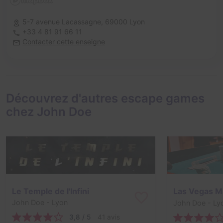
5-7 avenue Lacassagne,
69000 Lyon
+33 4 81 91 66 11
Contacter cette enseigne
Découvrez d'autres escape games
chez John Doe
Le Temple de l'Infini
Las Vegas M
John Doe
- Lyon
John Doe
- Ly
3,8 / 5
41 avis