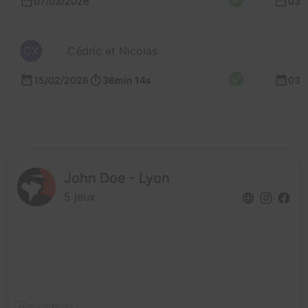
07/03/2026
03/
CX
Cédric et Nicolas
15/02/2026
36min 14s
03/
John Doe - Lyon
5 jeux