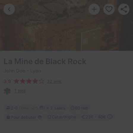
La Mine de Black Rock
John Doe
- Lyon
3,9
32 avis
1 test
2-6
× 2 salles
60 min
(
)
Idéal : 2-5
Catastrophe
23€ - 40€
Pour débuter