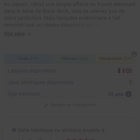
Au départ, c’était une simple affaire de travail dissimulé
dans la Mine de Black Rock, cela ne relevez pas de
notre juridiction. Mais l’enquête préliminaire a fait
remonté tout un réseau d’exploitation de travailleur au
bénéfice de l’agence Eclipse, la rendant chaque jour
Voir plus
plus fort et plus puissante.
Il est temps pour vous d’intervenir, l’heure est grave.
Fouille
37%
Réflexion
33%
Manipulation
30%
Nous avons donc besoin d’agent John Doe pour
Langues disponibles
pénétrer la Mine de Black Rock avant qu’ils fassent
sauter les galeries et détruisent toutes les évidences.
Jeux identiques disponibles
2
L’agent Daboville vous aidera à vous diriger dans la
mine, il y a laissé de précieux indices pour remonter à
Âge minimum
10 ans
la source de cette affaire et désamorcer la bombe !
Signaler un changement
Salle identique ou similaire jouable à :