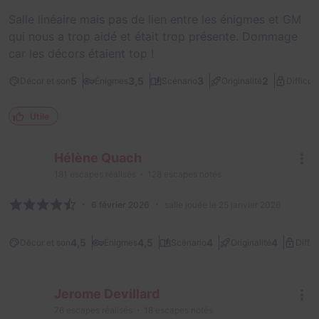
Salle linéaire mais pas de lien entre les énigmes et GM
qui nous a trop aidé et était trop présente. Dommage
car les décors étaient top !
5
3,5
3
2
Décor et son
Énigmes
Scénario
Originalité
Difficult
Utile
Hélène Quach
181
escapes réalisés
128
escapes notés
6 février 2026
salle jouée le 25 janvier 2026
4,5
4,5
4
4
Décor et son
Énigmes
Scénario
Originalité
Diffic
Jerome Devillard
76
escapes réalisés
18
escapes notés