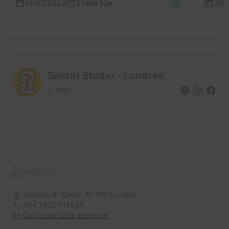
01/02/2020
51min 52s
20/
Secret Studio - Londres
2 jeux
Wentworth Street,
E1 7EZ Londres
+44 1932 918636
Contacter cette enseigne