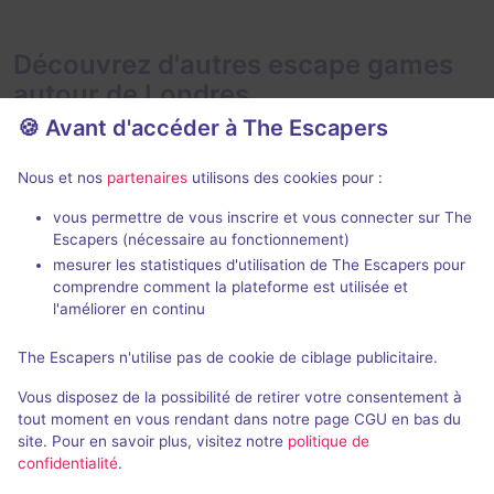
Découvrez d'autres escape games
autour de Londres
🍪 Avant d'accéder à The Escapers
Nous et nos
partenaires
utilisons des cookies pour :
vous permettre de vous inscrire et vous connecter sur The
Jeu immer
Escapers (nécessaire au fonctionnement)
mesurer les statistiques d'utilisation de The Escapers pour
cQ Origenes
Phantom Pe
comprendre comment la plateforme est utilisée et
Phantom Peak
clueQuest
- Londres
l'améliorer en continu
4,6 / 5
44 avis
The Escapers n'utilise pas de cookie de ciblage publicitaire.
1 - 8
2 - 6
× 2 salles
Difficile
Vous disposez de la possibilité de retirer votre consentement à
Science-Fiction
£25 - £35
tout moment en vous rendant dans notre page CGU en bas du
site. Pour en savoir plus, visitez notre
politique de
confidentialité
.