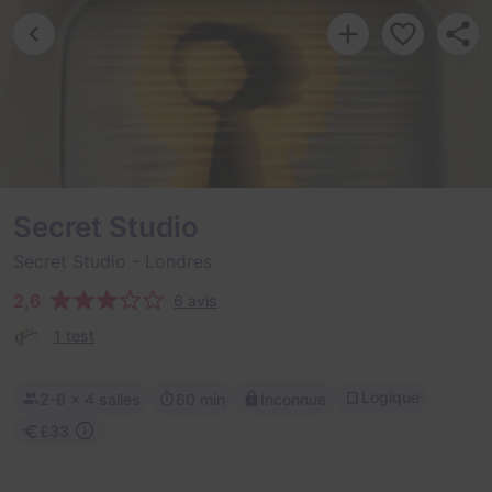
Secret Studio
Secret Studio
- Londres
2,6
6 avis
1 test
Logique
2-6
× 4 salles
60 min
Inconnue
£33