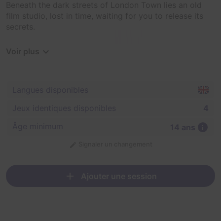
Beneath the dark streets of London Town lies an old
film studio, lost in time, waiting for you to release its
secrets.
Once locked inside the Studio, you'll have just 60
Voir plus
minutes to solve its fiendish puzzles. Keep your wits
about you and you might just escape the cutting room
floor!
Langues disponibles
Jeux identiques disponibles
4
Âge minimum
14 ans
Signaler un changement
Ajouter une session