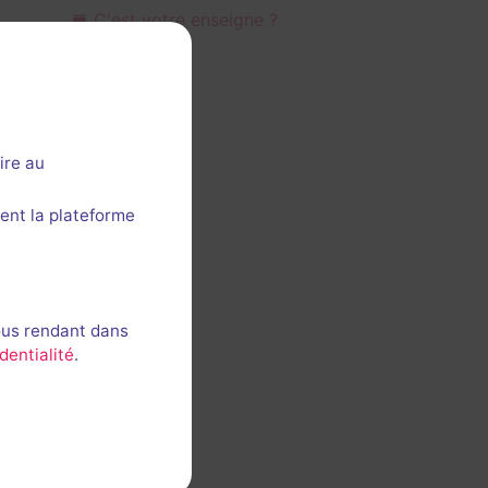
C'est votre enseigne ?
ire au
ent la plateforme
ous rendant dans
dentialité
.