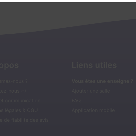
ropos
Liens utiles
mmes-nous ?
Vous êtes une enseigne ?
ez-nous :-)
Ajouter une salle
 et communication
FAQ
ns légales & CGU
Application mobile
e de fiabilité des avis