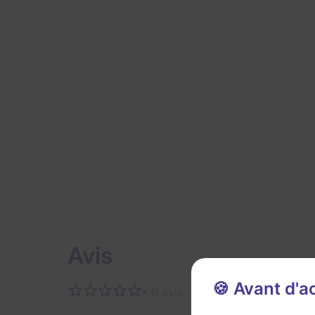
Avis
🍪 Avant d'
• 0 avis
Aucun 