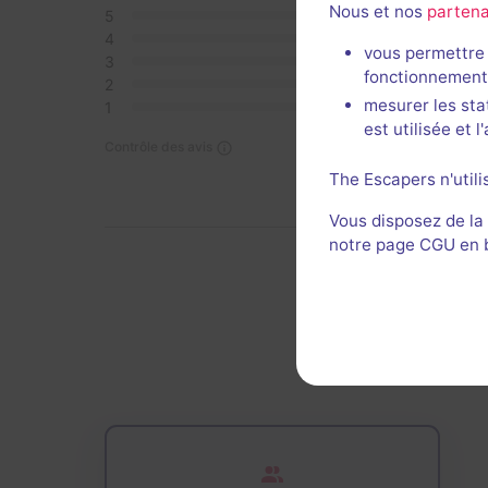
Nous et nos
partena
5
0
4
0
vous permettre 
3
0
fonctionnement
2
0
mesurer les sta
1
0
est utilisée et 
Contrôle des avis
The Escapers n'utili
Vous disposez de la
notre page CGU en ba
De