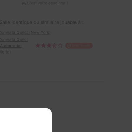
C'est votre enseigne ?
Salle identique ou similaire jouable à :
Komnata Quest (New York)
Komnata Quest
(Andorre-la-
Salle fermée
Vieille)
 cette section ?