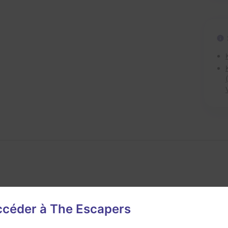
accéder à The Escapers
avis n'a encore été posté pour cette salle. Qui va inaugurer