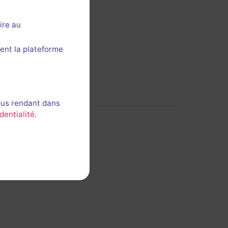
ire au
ent la plateforme
ous rendant dans
dentialité
.