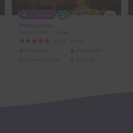
Jeu immersif
5 h
Phantom Peak
Phantom Peak
- Londres
4,9 / 5
16 avis
1-8 joueurs
Pour débuter
Enquête / Mystère
£47,3