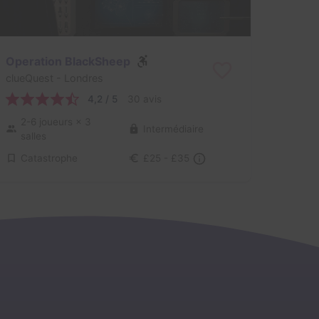
Operation BlackSheep
clueQuest
- Londres
4,2 / 5
30 avis
2-6 joueurs
× 3
Intermédiaire
salles
Catastrophe
£25 - £35