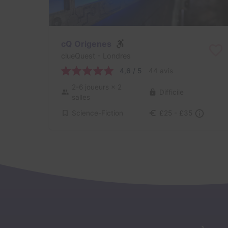
cQ Origenes
clueQuest
- Londres
4,6 / 5
44 avis
2-6 joueurs
× 2
Difficile
salles
Science-Fiction
£25 - £35