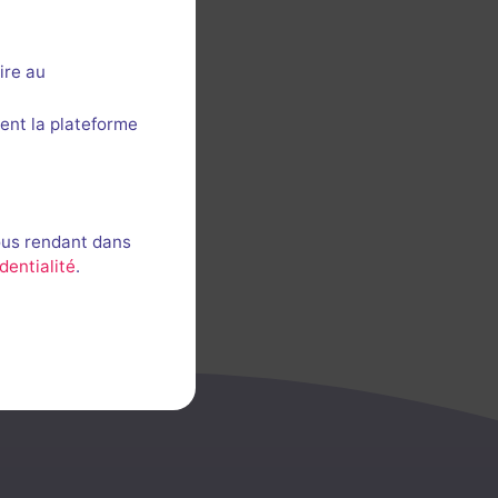
ire au
ent la plateforme
ous rendant dans
dentialité
.