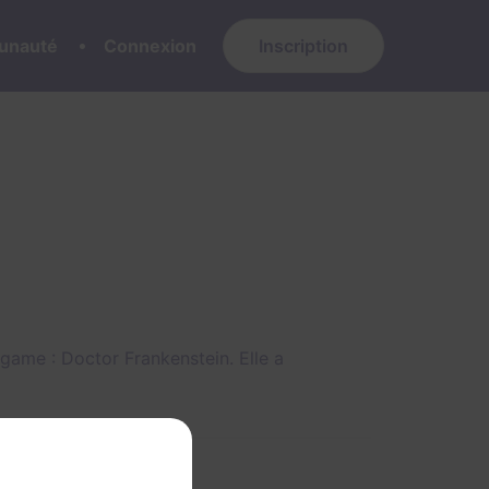
nauté
Connexion
Inscription
e game :
Doctor Frankenstein
. Elle a