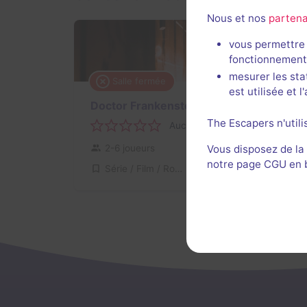
Nous et nos
partena
vous permettre 
fonctionnement
mesurer les sta
Salle fermée
est utilisée et 
Doctor Frankenstein
The Escapers n'utili
Aucun avis
2-6 joueurs
Inconnue
Vous disposez de la
notre page CGU en ba
Série / Film / Roman