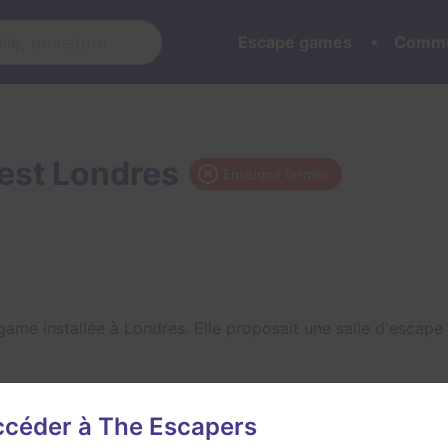
Escape games
Commu
est Londres
Enseigne fermée
ame installée à Londres. Elle proposait une salle d'escap
accéder à The Escapers
Quest