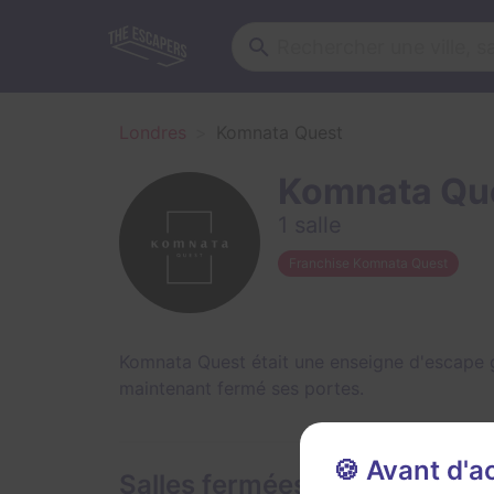
Londres
Komnata Quest
Komnata Qu
1 salle
Franchise Komnata Quest
Komnata Quest était une enseigne d'escape g
maintenant fermé ses portes.
🍪 Avant d'
Salles fermées de Komnata 