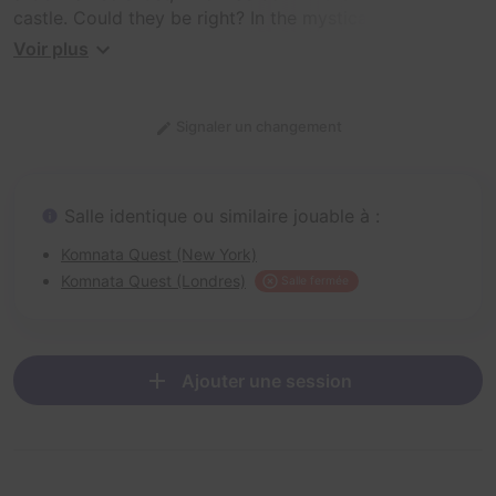
castle. Could they be right? In the mystical world of
steam machines and airships you have only one hour to
Voir plus
revitalize a homunculus and unravel Frankenstein's
mystery. You will follow in the mad scientist's footsteps
to complete his final experiment and attempt to
Signaler un changement
reanimate the body of Frankenstein's Creature!
Salle identique ou similaire jouable à :
Komnata Quest (New York)
Komnata Quest (Londres)
Salle fermée
Ajouter une session