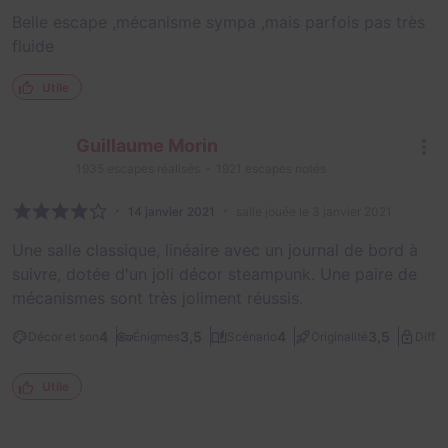
Belle escape ,mécanisme sympa ,mais parfois pas très
fluide
Utile
Guillaume Morin
1935
escapes réalisés
1921
escapes notés
14 janvier 2021
salle jouée le 3 janvier 2021
Une salle classique, linéaire avec un journal de bord à
suivre, dotée d'un joli décor steampunk. Une paire de
mécanismes sont très joliment réussis.
4
3,5
4
3,5
Décor et son
Énigmes
Scénario
Originalité
Diffic
Utile