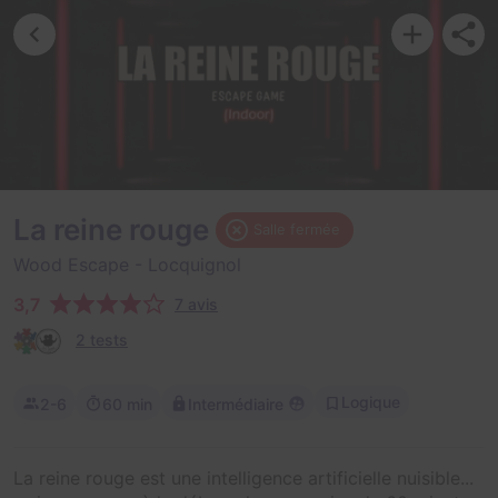
La reine rouge
Salle fermée
Wood Escape
- Locquignol
3,7
7 avis
2 tests
Logique
2-6
60 min
Intermédiaire
La reine rouge est une intelligence artificielle nuisible...