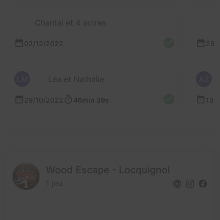
Chantal et 4 autres
02/12/2022
29/
LM
Léa et Nathalie
AZ
29/10/2022
46min 39s
13/
Wood Escape - Locquignol
1 jeu