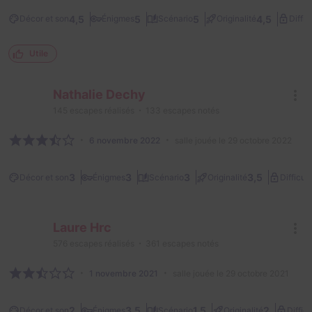
4,5
5
5
4,5
Décor et son
Énigmes
Scénario
Originalité
Diffic
Utile
Nathalie Dechy
145
escapes réalisés
133
escapes notés
6 novembre 2022
salle jouée le 29 octobre 2022
3
3
3
3,5
Décor et son
Énigmes
Scénario
Originalité
Difficult
Laure Hrc
576
escapes réalisés
361
escapes notés
1 novembre 2021
salle jouée le 29 octobre 2021
2
3,5
1,5
2
Décor et son
Énigmes
Scénario
Originalité
Difficu