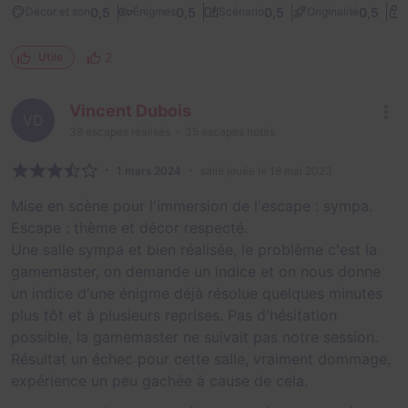
0,5
0,5
0,5
0,5
Décor et son
Énigmes
Scénario
Originalité
D
2
Utile
Vincent Dubois
VD
39
escapes réalisés
35
escapes notés
1 mars 2024
salle jouée le 18 mai 2023
Mise en scène pour l'immersion de l'escape : sympa.
Escape : thème et décor respecté.
Une salle sympa et bien réalisée, le problème c'est la
gamemaster, on demande un indice et on nous donne
un indice d'une énigme déjà résolue quelques minutes
plus tôt et à plusieurs reprises. Pas d'hésitation
possible, la gamemaster ne suivait pas notre session.
Résultat un échec pour cette salle, vraiment dommage,
expérience un peu gachée à cause de cela.