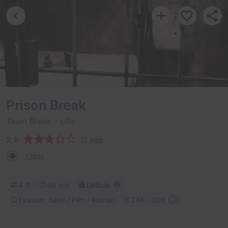
Prison Break
Team Break
- Lille
2,8
11 avis
1 test
4-8
60 min
Difficile
Évasion, Série / Film / Roman
24€ - 30€