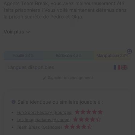
Agents Team Break, vous avez malheureusement été
faits prisonniers ! Vous voilà maintenant détenus dans
la prison secrète de Pedro et Olga.
Réussirez-vous à vous évader en moins de 60 minutes
Voir plus
?
Fouille
34%
Réflexion
43%
Manipulation
23%
Langues disponibles
Signaler un changement
Salle identique ou similaire jouable à :
Fun Sport Factory (Bourges)
Les Imaginariums (Alençon)
Team Break (Grenoble)