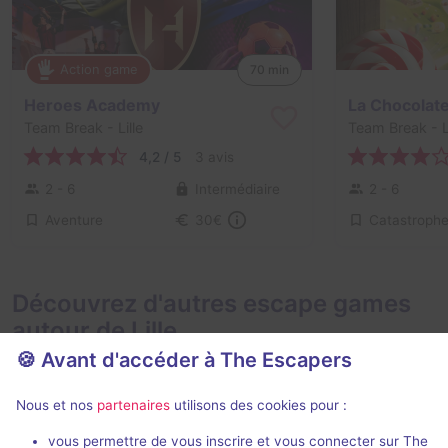
Action game
70 min
Heroes Academy
La Chocolate
Team Break
- Lille
Team Break
- L
4,2 / 5
3 avis
2 - 6
Intermédiaire
2 - 6
Aventure
Catastroph
30€
Découvrez d'autres escape games
autour de Lille
🍪 Avant d'accéder à The Escapers
Nous et nos
partenaires
utilisons des cookies pour :
vous permettre de vous inscrire et vous connecter sur The