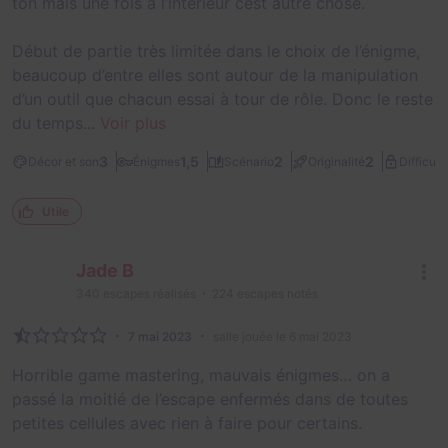
ton mais une fois à l’intérieur cest autre chose.
Début de partie très limitée dans le choix de l’énigme,
beaucoup d’entre elles sont autour de la manipulation
d’un outil que chacun essai à tour de rôle. Donc le reste
du temps...
Voir plus
3
1,5
2
2
Décor et son
Énigmes
Scénario
Originalité
Difficult
Utile
Jade B
340
escapes réalisés
224
escapes notés
7 mai 2023
salle jouée le 6 mai 2023
Horrible game mastering, mauvais énigmes… on a
passé la moitié de l’escape enfermés dans de toutes
petites cellules avec rien à faire pour certains.