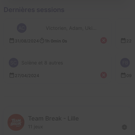
Dernières sessions
AC
Victorien, Adam, Uki, Romain et 6 autres
31/08/2024
1h 0min 0s
22/
SC
Solène et 8 autres
FB
27/04/2024
09/
Team Break - Lille
11 jeux