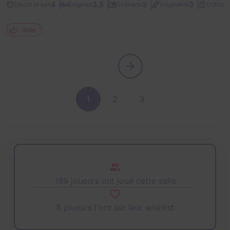
4
3,5
3
3
Décor et son
Énigmes
Scénario
Originalité
Difficult
Utile
1
2
3
189 joueurs ont joué cette salle
8 joueurs l'ont sur leur wishlist