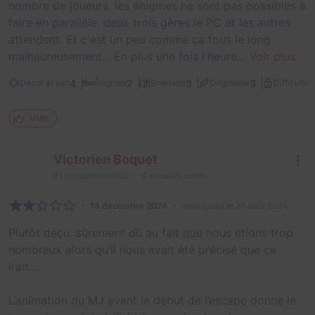
nombre de joueurs, les énigmes ne sont pas possibles à
faire en parallèle, deux trois gères le PC et les autres
attendent. Et c'est un peu comme ça tous le long
malheureusement... En plus une fois l'heure...
Voir plus
3
4
2
3
3
Décor et son
Énigmes
Scénario
Originalité
Difficulté
Utile
Victorien Boquet
21
escapes réalisés
4
escapes notés
13 décembre 2024
salle jouée le 31 août 2024
Plutôt déçu, sûrement dû au fait que nous étions trop
nombreux alors qu’il nous avait été précisé que ça
irait….
L’animation du MJ avant le début de l’escape donne le