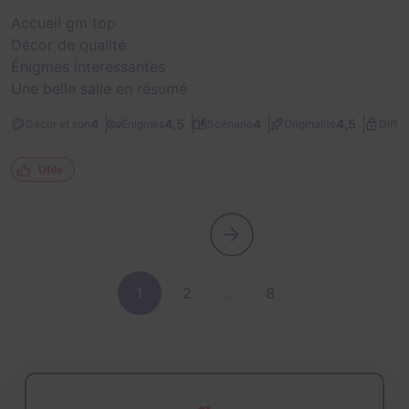
Accueil gm top
Décor de qualité
Énigmes interessantes
Une belle salle en résumé
4
4,5
4
4,5
Décor et son
Énigmes
Scénario
Originalité
Diffic
Utile
1
2
…
8