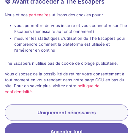
🍪 Avant d'accéder à The Escapers
Nous et nos
partenaires
utilisons des cookies pour :
vous permettre de vous inscrire et vous connecter sur The
Action game
Action g
90 min
Escapers (nécessaire au fonctionnement)
mesurer les statistiques d'utilisation de The Escapers pour
Hors Contrôle
Agents d'Éli
comprendre comment la plateforme est utilisée et
Koezio
- Lieusaint
Koezio
- Lieusa
l'améliorer en continu
4 / 5
21 avis
The Escapers n'utilise pas de cookie de ciblage publicitaire.
2 - 5
Intermédiaire
2 - 5
Vous disposez de la possibilité de retirer votre consentement à
Aventure
Aventure
30€
tout moment en vous rendant dans notre page CGU en bas du
site. Pour en savoir plus, visitez notre
politique de
confidentialité
.
Uniquement nécessaires
Réserver
Accepter tout