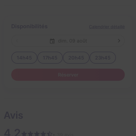
Disponibilités
Calendrier détaillé
dim. 09 août
14h45
17h45
20h45
23h45
Réserver
Avis
4,2
• 39 avis