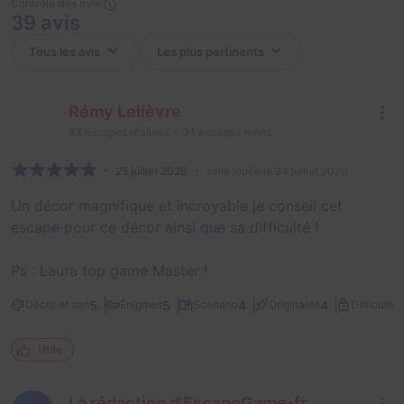
Contrôle des avis
39 avis
Rémy Lelièvre
83
escapes réalisés
31
escapes notés
25 juillet 2026
salle jouée le 24 juillet 2026
Un décor magnifique et incroyable je conseil cet
escape pour ce décor ainsi que sa difficulté !
Ps : Laura top game Master !
3
5
5
4
4
Décor et son
Énigmes
Scénario
Originalité
Difficulté
Utile
La rédaction d'EscapeGame•fr