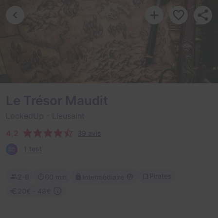
Le Trésor Maudit
LockedUp
- Lieusaint
4,2
39 avis
1 test
Pirates
2-6
60 min
Intermédiaire
20€ - 48€