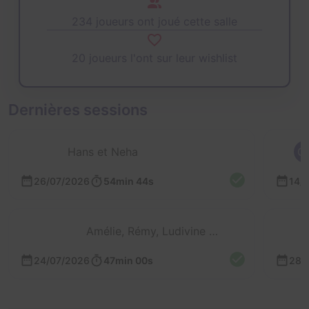
234 joueurs ont joué cette salle
20 joueurs l'ont sur leur wishlist
Dernières sessions
Hans et Neha
C
26/07/2026
54min 44s
14/
Amélie, Rémy, Ludivine et 1 autre
24/07/2026
47min 00s
28/