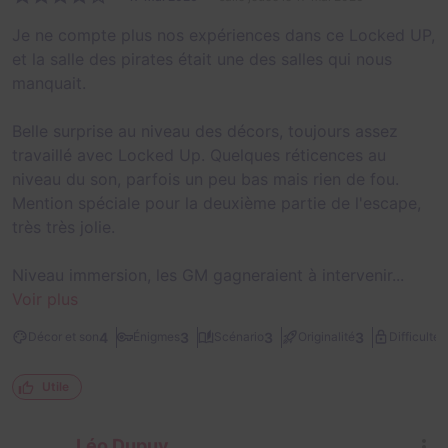
Je ne compte plus nos expériences dans ce Locked UP,
et la salle des pirates était une des salles qui nous
manquait.
Belle surprise au niveau des décors, toujours assez
travaillé avec Locked Up. Quelques réticences au
niveau du son, parfois un peu bas mais rien de fou.
Mention spéciale pour la deuxième partie de l'escape,
très très jolie.
Niveau immersion, les GM gagneraient à intervenir...
Voir plus
2
4
3
3
3
Décor et son
Énigmes
Scénario
Originalité
Difficulté
Utile
Léo Dupuy