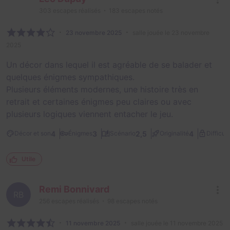
303
escapes réalisés
183
escapes notés
23 novembre 2025
salle jouée le 23 novembre
2025
Un décor dans lequel il est agréable de se balader et
quelques énigmes sympathiques.
Plusieurs éléments modernes, une histoire très en
retrait et certaines énigmes peu claires ou avec
plusieurs logiques viennent entacher le jeu.
4
3
2,5
4
Décor et son
Énigmes
Scénario
Originalité
Difficult
Utile
Remi Bonnivard
RB
256
escapes réalisés
98
escapes notés
11 novembre 2025
salle jouée le 11 novembre 2025