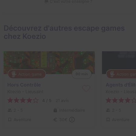
C'est votre enseigne ?
Découvrez d'autres escape games
chez Koezio
Action game
Action g
90 min
Hors Contrôle
Agents d'Éli
Koezio
- Lieusaint
Koezio
- Lieusa
4 / 5
21 avis
2 - 5
Intermédiaire
2 - 5
Aventure
Aventure
30€