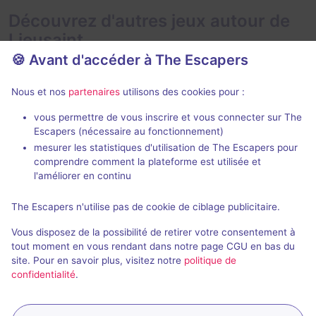
Découvrez d'autres jeux autour de
Lieusaint
🍪 Avant d'accéder à The Escapers
Nous et nos
partenaires
utilisons des cookies pour :
vous permettre de vous inscrire et vous connecter sur The
Escapers (nécessaire au fonctionnement)
mesurer les statistiques d'utilisation de The Escapers pour
La Ruée vers l'Or
Le Trésor M
comprendre comment la plateforme est utilisée et
LockedUp
- Lieusaint
LockedUp
- Li
l'améliorer en continu
4,2 / 5
37 avis
The Escapers n'utilise pas de cookie de ciblage publicitaire.
2 - 6
Intermédiaire
2 - 6
Vous disposez de la possibilité de retirer votre consentement à
Science-Fiction
Pirates
20€ - 48€
tout moment en vous rendant dans notre page CGU en bas du
site. Pour en savoir plus, visitez notre
politique de
confidentialité
.