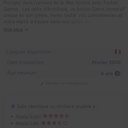
Plongez dans l'univers de la fête foraine avec Funfair
Games : Les défis d'Archibald, un Action Game immersif
unique en son genre. Venez tester vos compétences et
votre esprit d'équipe dans nos salles de jeux inspirées
des fêtes foraines des années 30. Relevez les différents
Voir plus
défis pour aider Archibald à détrôner sa belle-mère et
accomplir son ultime mission !
Langues disponibles
Date d'ouverture
Février 2026
Âge minimum
8 ans
Signaler un changement
Salle identique ou similaire jouable à :
Koezio (Lyon)
Koezio (Lille)