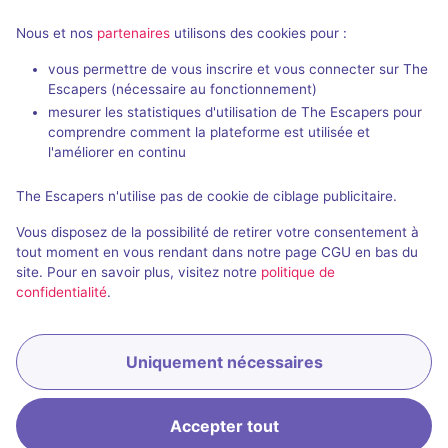
4 - 8
Difficile
Nous et nos
partenaires
utilisons des cookies pour :
Frisson / Horreur
vous permettre de vous inscrire et vous connecter sur The
Escapers (nécessaire au fonctionnement)
mesurer les statistiques d'utilisation de The Escapers pour
comprendre comment la plateforme est utilisée et
l'améliorer en continu
The Escapers n'utilise pas de cookie de ciblage publicitaire.
Salle fermée
Vous disposez de la possibilité de retirer votre consentement à
Piégés
tout moment en vous rendant dans notre page CGU en bas du
site. Pour en savoir plus, visitez notre
politique de
3,5 / 5
6 avis
confidentialité
.
2 - 6
Pour débuter
Frisson / Horreur
Uniquement nécessaires
Accepter tout