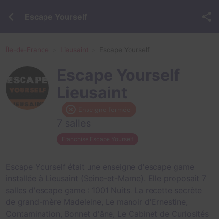
Escape Yourself
Île-de-France
Lieusaint
Escape Yourself
Escape Yourself
Lieusaint
Enseigne fermée
7 salles
Franchise Escape Yourself
Escape Yourself était une enseigne d'escape game
installée à Lieusaint (Seine-et-Marne). Elle proposait 7
salles d'escape game :
1001 Nuits
,
La recette secrète
de grand-mère Madeleine
,
Le manoir d'Ernestine
,
Contamination
,
Bonnet d'âne
,
Le Cabinet de Curiosités