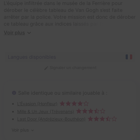
L’équipe infiltrée dans le musée de la Ferrière pour
dérober le célèbre tableau de Van Gogh s’est faite
arrêter par la police. Votre mission est donc de dérober
ce tableau grâce aux indices laissés par l’équipe
précédente, sans vous faire prendre !
Voir plus
Langues disponibles
Signaler un changement
Salle identique ou similaire jouable à :
L'Évasion (Honfleur)
Mille & Un Jeux (Trévenans)
Last Door (Andrézieux-Bouthéon)
Voir plus