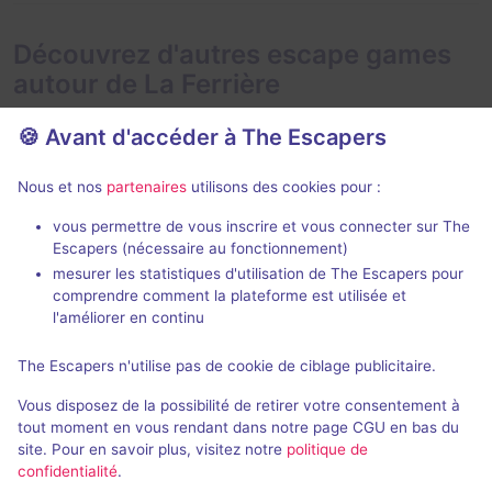
Découvrez d'autres escape games
autour de La Ferrière
🍪 Avant d'accéder à The Escapers
Nous et nos
partenaires
utilisons des cookies pour :
70 min
vous permettre de vous inscrire et vous connecter sur The
Escapers (nécessaire au fonctionnement)
La Légende de Valoria
Trafic à Lou
mesurer les statistiques d'utilisation de The Escapers pour
Gardez le Secret
- Les Herbiers
Échappe Toi Si
comprendre comment la plateforme est utilisée et
Roche-sur-Yo
l'améliorer en continu
4,8 / 5
87 avis
2 - 6
Intermédiaire
The Escapers n'utilise pas de cookie de ciblage publicitaire.
2 - 5
Fantastique
22€ - 41€
Vous disposez de la possibilité de retirer votre consentement à
Aventure
tout moment en vous rendant dans notre page CGU en bas du
site. Pour en savoir plus, visitez notre
politique de
confidentialité
.