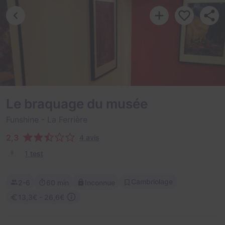
Le braquage du musée
Funshine
- La Ferrière
2,3
4 avis
1 test
Cambriolage
2-6
60 min
Inconnue
13,3€ - 26,6€