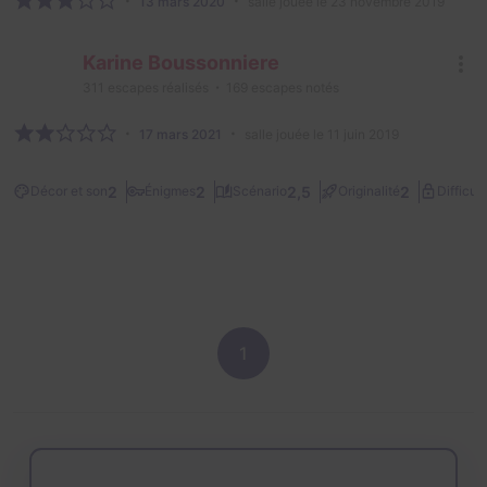
13 mars 2020
salle jouée le 23 novembre 2019
Karine Boussonniere
311
escapes réalisés
169
escapes notés
17 mars 2021
salle jouée le 11 juin 2019
2
2
2,5
2
Décor et son
Énigmes
Scénario
Originalité
Difficult
1