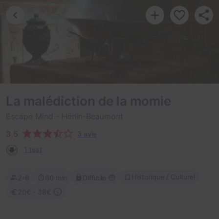
La malédiction de la momie
Escape Mind
- Hénin-Beaumont
3,5
3 avis
1 test
Historique / Culturel
2-6
60 min
Difficile
20€ - 38€