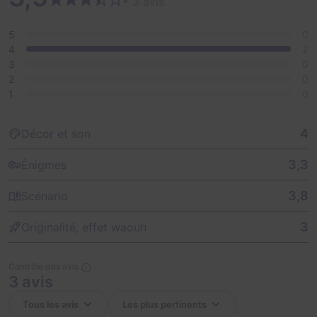
• 3 avis
5
0
4
2
3
0
2
0
1
0
4
Décor et son
3,3
Énigmes
3,8
Scénario
3
Originalité, effet waouh
Contrôle des avis
3 avis