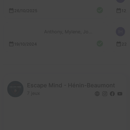
26/10/2025
12/
Anthony, Mylene, Jonathan et Justine
IH
19/10/2024
22/
Escape Mind - Hénin-Beaumont
7 jeux