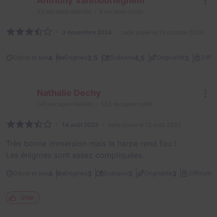
Anthony Vanmoorleghem
33
escapes réalisés
3
escapes notés
3 novembre 2024
salle jouée le 19 octobre 2024
4
3,5
4,5
3
Décor et son
Énigmes
Scénario
Originalité
Diffic
Nathalie Dechy
145
escapes réalisés
133
escapes notés
14 août 2023
salle jouée le 12 août 2023
Très bonne immersion mais la harpe rend fou !
Les énigmes sont assez compliquées.
3
4
3
3
3
Décor et son
Énigmes
Scénario
Originalité
Difficulté
Utile