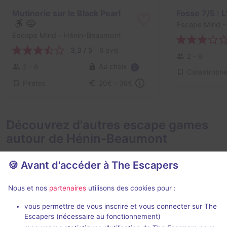
Mutinerie sur le Black Pearl
Escape Mind
-
Escape Mind
- Hénin-Beaumont
3,3 / 5
6 avis
2 - 6
Au choix
2 - 6
Pirates
20€ - 38€
Découvrez d'autres escape games
autour de Hénin-Beaumont
🍪 Avant d'accéder à The Escapers
Nous et nos
partenaires
utilisons des cookies pour :
Action game
vous permettre de vous inscrire et vous connecter sur The
Escapers (nécessaire au fonctionnement)
Cube Challenges
2006 : Hold