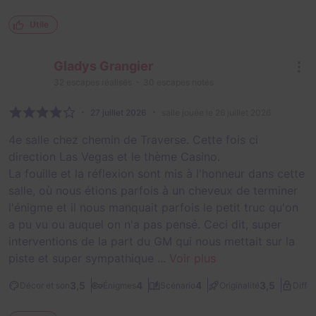
Utile
Gladys Grangier
32
escapes réalisés
30
escapes notés
27 juillet 2026
salle jouée le 26 juillet 2026
4e salle chez chemin de Traverse. Cette fois ci
direction Las Vegas et le thème Casino.
La fouille et la réflexion sont mis à l'honneur dans cette
salle, où nous étions parfois à un cheveux de terminer
l'énigme et il nous manquait parfois le petit truc qu'on
a pu vu ou auquel on n'a pas pensé. Ceci dit, super
interventions de la part du GM qui nous mettait sur la
piste et super sympathique ...
Voir plus
3,5
4
4
3,5
Décor et son
Énigmes
Scénario
Originalité
Diffic