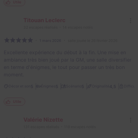
Utile
Titouan Leclerc
32
escapes réalisés
14
escapes notés
1 mars 2026
salle jouée le 26 février 2026
Excellente expérience du début à la fin. Une mise en
ambiance très bien joué par la GM, une salle diversifier
en terme d'énigmes, le tout pour passer un très bon
moment.
5
5
5
4,5
Décor et son
Énigmes
Scénario
Originalité
Difficult
Utile
Valérie Nizette
131
escapes réalisés
119
escapes notés