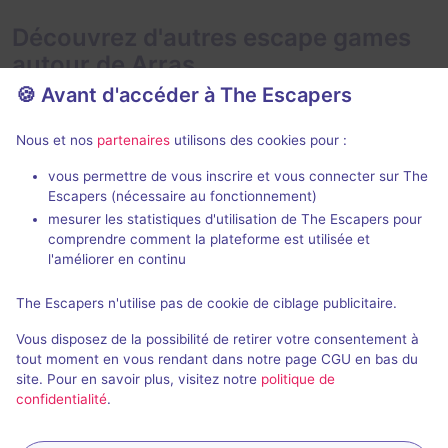
Découvrez d'autres escape games
autour de Arras
🍪 Avant d'accéder à The Escapers
Nous et nos
partenaires
utilisons des cookies pour :
vous permettre de vous inscrire et vous connecter sur The
En extérieur
2 h
Escapers (nécessaire au fonctionnement)
mesurer les statistiques d'utilisation de The Escapers pour
Black Out : en avant toute !
CRH
comprendre comment la plateforme est utilisée et
Enquête de Découverte
Adventure Sto
l'améliorer en continu
Aucun avis
The Escapers n'utilise pas de cookie de ciblage publicitaire.
1 - 10
Intermédiaire
3 - 6
Vous disposez de la possibilité de retirer votre consentement à
Historique / Culturel, Aventure
15€ - 20€
tout moment en vous rendant dans notre page CGU en bas du
site. Pour en savoir plus, visitez notre
politique de
confidentialité
.