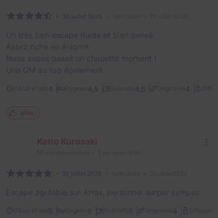
30 juillet 2026
salle jouée le 28 juillet 2026
Un très bon escape fluide et bien pensé.
Assez riche en énigme.
Nous avons passé un chouette moment !
Une GM au top également.
4
4,5
4,5
4
Décor et son
Énigmes
Scénario
Originalité
Diffic
Utile
Keito Kurosaki
16
escapes réalisés
2
escapes notés
26 juillet 2026
salle jouée le 26 juillet 2026
Escape agréable sur Arras, personnel surper sympas.
2
5
5
5
4
Décor et son
Énigmes
Scénario
Originalité
Difficulté