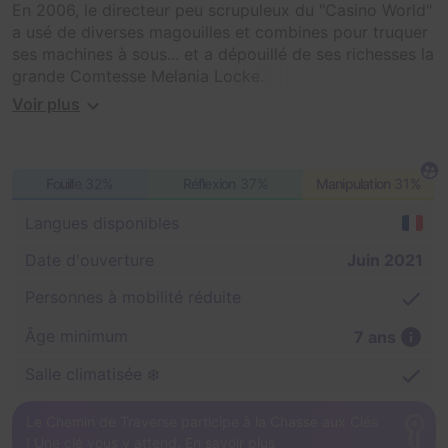
En 2006, le directeur peu scrupuleux du "Casino World"
a usé de diverses magouilles et combines pour truquer
ses machines à sous... et a dépouillé de ses richesses la
grande Comtesse Melania Locke.
Voir plus
Elle vous charge de braquer ce célèbre Casino de Las
Vegas et de récupérer ses diamants...
Fouille
32%
Réflexion
37%
Manipulation
31%
Dans la ville de tous les excès, infiltrez le Casino et
emportez le butin... sans vous faire repérer !
Langues disponibles
Serez-vous capable de réaliser ce hold-up avant
Date d'ouverture
Juin 2021
l'arrivée de la police ?
Personnes à mobilité réduite
Âge minimum
7 ans
Salle climatisée ❄️
Le Chemin de Traverse participe à la Chasse aux Clés
! Une clé vous y attend.
En savoir plus