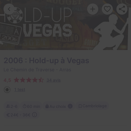
2006 : Hold-up à Vegas
Le Chemin de Traverse
- Arras
4,5
34 avis
1 test
Cambriolage
2-6
60 min
Au choix
24€ - 36€