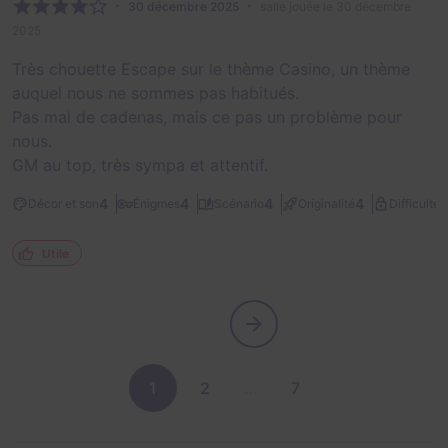
30 décembre 2025
salle jouée le 30 décembre
2025
Très chouette Escape sur le thème Casino, un thème
auquel nous ne sommes pas habitués.
Pas mal de cadenas, mais ce pas un problème pour
nous.
GM au top, très sympa et attentif.
2
4
4
4
4
Décor et son
Énigmes
Scénario
Originalité
Difficulté
Utile
1
2
…
7