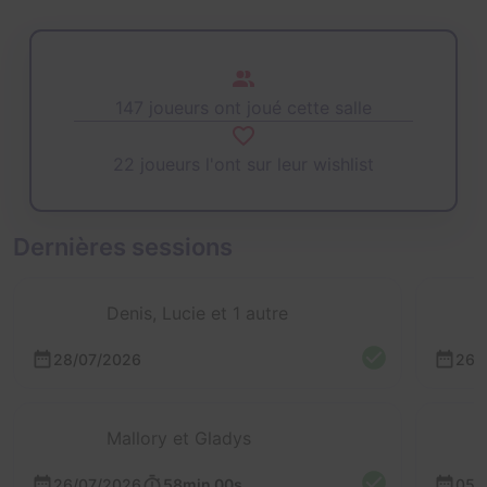
147 joueurs ont joué cette salle
22 joueurs l'ont sur leur wishlist
Dernières sessions
Denis, Lucie et 1 autre
28/07/2026
26/
Mallory et Gladys
26/07/2026
58min 00s
05/